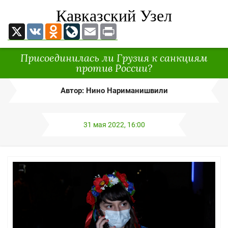
Кавказский Узел
X
VK
Odnoklassniki
LiveJournal
Email
Print
Присоединилась ли Грузия к санкциям
против России?
Автор: Нино Нариманишвили
31 мая 2022, 16:00