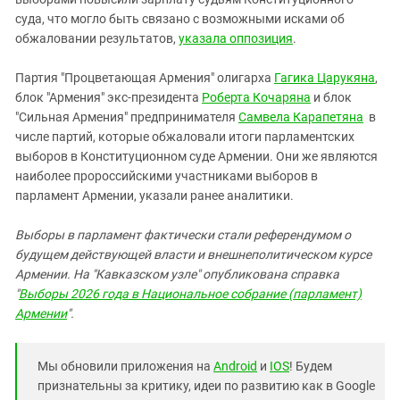
суда, что могло быть связано с возможными исками об
обжаловании результатов,
указала оппозиция
.
Партия "Процветающая Армения" олигарха
Гагика Царукяна
,
блок "Армения" экс-президента
Роберта Кочаряна
и блок
"Сильная Армения" предпринимателя
Самвела Карапетяна
в
числе партий, которые обжаловали итоги парламентских
выборов в Конституционном суде Армении. Они же являются
наиболее пророссийскими участниками выборов в
парламент Армении, указали ранее аналитики.
Выборы в парламент фактически стали референдумом о
будущем действующей власти и внешнеполитическом курсе
Армении. На "Кавказском узле" опубликована справка
"
Выборы 2026 года в Национальное собрание (парламент)
Армении
".
Мы обновили приложения на
Android
и
IOS
! Будем
признательны за критику, идеи по развитию как в Google