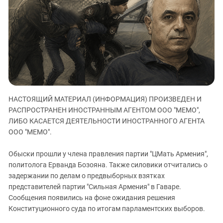
ЗАСТАВЛЯЕТ
Дагестан
КАВКАЗ ЗА ПАЛЕСТИНУ
Ингушетия
ИНАКОМЫСЛИЕ В ЧЕЧНЕ
Кабардино-Балкария
ПРЕСЛЕДОВАНИЕ АКТИВИСТОВ
МОБИЛИЗАЦИЯ И ПРОТЕСТЫ
Калмыкия
Карачаево-Черкесия
Краснодарский край
НАСТОЯЩИЙ МАТЕРИАЛ (ИНФОРМАЦИЯ) ПРОИЗВЕДЕН И
Нагорный Карабах
РАСПРОСТРАНЕН ИНОСТРАННЫМ АГЕНТОМ ООО "МЕМО",
Российская Федерация
ЛИБО КАСАЕТСЯ ДЕЯТЕЛЬНОСТИ ИНОСТРАННОГО АГЕНТА
ООО "МЕМО".
Ростовская область
Северная Осетия - Алания
Обыски прошли у члена правления партии "ЦМать Армения",
СКФО
политолога Ерванда Бозояна. Также силовики отчитались о
задержании по делам о предвыборных взятках
Ставропольский край
представителей партии "Сильная Армения" в Гаваре.
Чечня
Сообщения появились на фоне ожидания решения
Конституционного суда по итогам парламентских выборов.
Южная Осетия