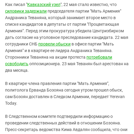
Южный Кавказ
Как писал "
Кавказский узел
", 22 мая стало известно, что
ЮФО
силовики задержали
председателя партии "Мать Армения"
Андраника Теваняна, который занимает второе место в
списке кандидатов в депутаты от партии "Процветающая
Армения". Перед этим прокуратура убедила Центризбирком
дать согласие на уголовное преследование кандидата. 22 мая
сотрудники СНБ
провели обыски
в офисе партии "Мать
Армения" и в квартире ее лидера Андраника Теваняна.
Сторонники Теваняна на акции протеста
потребовали
освободить
оппозиционера. 23 мая Теванян был арестован на
два месяца.
В квартире члена правления партии "Мать Армения",
политолога Ерванда Бозояна сегодня утром прошел обыск,
сам Бозоян доставлен в Следком Армении, передает Yerevan
Today.
В Следственном комитете подтвердили информацию о
проведении следственных действий в отношении Бозояна.
Пресс-секретарь ведомства Кима Авдалян сообщила, что они