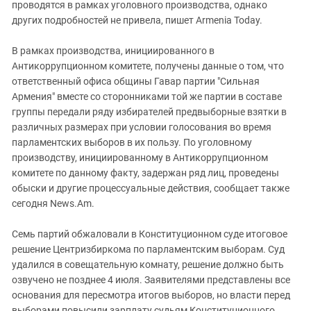
проводятся в рамках уголовного производства, однако
других подробностей не привела, пишет Armenia Today.
В рамках производства, инициированного в
Антикоррупционном комитете, получены данные о том, что
ответственный офиса общины Гавар партии "Сильная
Армения" вместе со сторонниками той же партии в составе
группы передали ряду избирателей предвыборные взятки в
различных размерах при условии голосования во время
парламентских выборов в их пользу. По уголовному
производству, инициированному в Антикоррупционном
комитете по данному факту, задержан ряд лиц, проведены
обыски и другие процессуальные действия, сообщает также
сегодня News.Am.
Семь партий обжаловали в Конституционном суде итоговое
решение Центризбиркома по парламентским выборам. Суд
удалился в совещательную комнату, решение должно быть
озвучено не позднее 4 июля. Заявителями представлены все
основания для пересмотра итогов выборов, но власти перед
выборами повысили зарплату судьям Конституционного