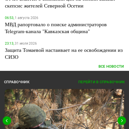
Южный Кавказ
скепсис жителей Северной Осетии
ЮФО
06:53,
1 августа 2026
МВД рапортовало о поиске администраторов
Telegram-канала "Кавказская община"
23:13,
31 июля 2026
Защита Томаевой настаивает на ее освобождении из
СИЗО
ВСЕ НОВОСТИ
СПРАВОЧНИК
ПЕРЕЙТИ В СПРАВОЧНИК