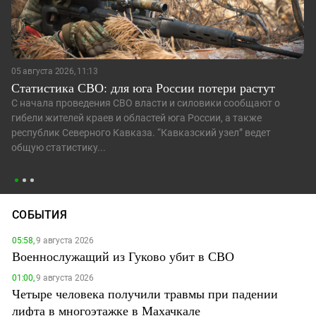
05 августа 2026, 11:13
Статистика СВО: для юга России потери растут
С начала проведения СВО власти и силовики сообщают о
гибели жителей краев и областей юга России, а также
республик Северного Кавказа. “Кавказский узел” ведет
общую статистику...
СОБЫТИЯ
05:58,
9 августа 2026
Военнослужащий из Гуково убит в СВО
01:00,
9 августа 2026
Четыре человека получили травмы при падении
лифта в многоэтажке в Махачкале