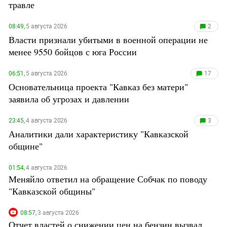
травле
МЯТЕЖ ПРИГОЖИНА
Дагестан
МОБИЛИЗАЦИЯ И ПРОТЕСТЫ
Ингушетия
08:49,
5 августа 2026
2
ТУМСО ПРОТИВ КАДЫРОВЦЕВ
Власти признали убитыми в военной операции не
Кабардино-Балкария
КАВКАЗ НА ОЛИМПИАДЕ
менее 9550 бойцов с юга России
ДАГЕСТАН: ДОЛГАЯ ДОРОГА В БАКУ
Калмыкия
УБИЙСТВО ЦКАЕВА: ПЫТКИ И
Карачаево-Черкесия
ПОЛИЦИЯ
06:51,
5 августа 2026
17
ПЕРВЫЕ ВЫБОРЫ В COVID
Основательница проекта "Кавказ без матери"
Краснодарский край
КОНСТИТУЦИЯ ПУТИНА
заявила об угрозах и давлении
Нагорный Карабах
БОРЬБА С "ЭЛЕКТРОЦИНКОМ"
Российская Федерация
КЕНДЕЛЕН: БИТВА ЗА ИСТОРИЮ
23:45,
4 августа 2026
3
Аналитики дали характеристику "Кавказской
МАССОВОЕ ОТРАВЛЕНИЕ В АЛАГИРЕ
Ростовская область
общине"
Северная Осетия - Алания
СКФО
01:54,
4 августа 2026
Меняйло ответил на обращение Собчак по поводу
Ставропольский край
"Кавказской общины"
Чечня
Южная Осетия
08:57,
3 августа 2026
Отчет властей о снижении цен на бензин вызвал