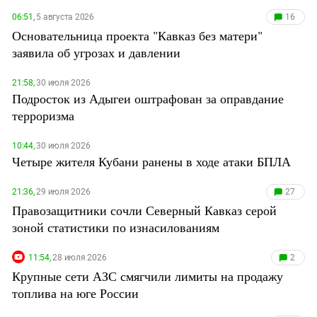
Дагестан
ДАГЕСТАН: ДОЛГАЯ ДОРОГА В БАКУ
06:51,
5 августа 2026
16
ПЕРВЫЕ ВЫБОРЫ В COVID
Основательница проекта "Кавказ без матери"
Ингушетия
КОНСТИТУЦИЯ ПУТИНА
заявила об угрозах и давлении
Кабардино-Балкария
СИРИЯ В ОГНЕ
Калмыкия
21:58,
30 июля 2026
Подросток из Адыгеи оштрафован за оправдание
Карачаево-Черкесия
терроризма
Краснодарский край
Нагорный Карабах
10:44,
30 июля 2026
Четыре жителя Кубани ранены в ходе атаки БПЛА
Российская Федерация
Ростовская область
21:36,
29 июля 2026
27
Правозащитники сочли Северный Кавказ серой
Северная Осетия - Алания
зоной статистики по изнасилованиям
СКФО
Ставропольский край
11:54,
28 июля 2026
2
Крупные сети АЗС смягчили лимиты на продажу
Чечня
топлива на юге России
Южная Осетия