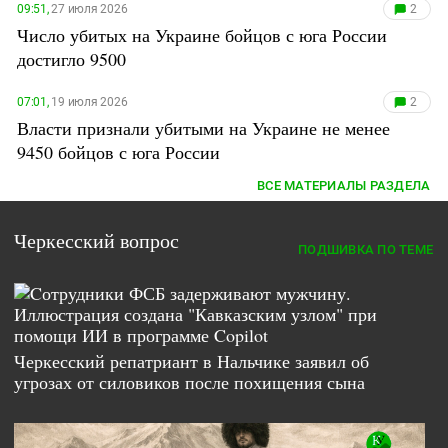
Южный Кавказ
09:51,
27 июля 2026
2
Число убитых на Украине бойцов с юга России
ЮФО
достигло 9500
07:01,
19 июля 2026
2
Власти признали убитыми на Украине не менее
9450 бойцов с юга России
ВСЕ МАТЕРИАЛЫ РАЗДЕЛА
Черкесский вопрос
ПОДШИВКА ПО ТЕМЕ
Черкесский репатриант в Нальчике заявил об
угрозах от силовиков после похищения сына