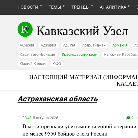
НОВОСТИ
ТЕМЫ
ТРЕНДЫ
АНАЛИТИКА
Кавказский Узел
Абхазия
Аджария
Адыгея
Азербайджан
Армения
А
Карачаево-Черкесия
Краснодарский край
Нагорный Карабах
Южный Кавказ
ЮФО
НАСТОЯЩИЙ МАТЕРИАЛ (ИНФОРМАЦ
КАСАЕ
Астраханская область
08:49,
5 августа 2026
2
Власти признали убитыми в военной операции
не менее 9550 бойцов с юга России