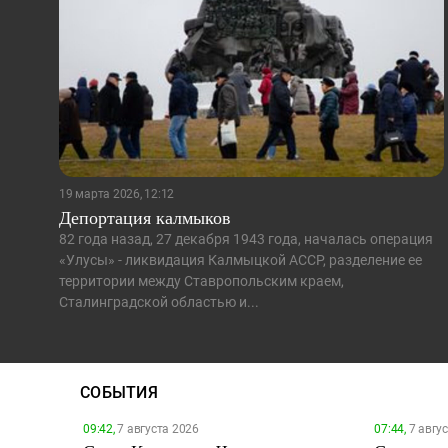
19 марта 2026, 12:12
Депортация калмыков
82 года назад, 27 декабря 1943 года, началась операция
«Улусы» - ликвидация Калмыцкой АССР, разделение ее
территории между Ставропольским краем,
Сталинградской областью и...
СОБЫТИЯ
09:42,
7 августа 2026
07:44,
7 авгу