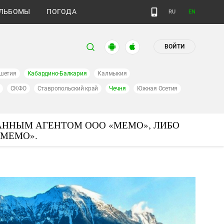
ЛЬБОМЫ
ПОГОДА
RU
EN
ВОЙТИ
шетия
Кабардино-Балкария
Калмыкия
СКФО
Ставропольский край
Чечня
Южная Осетия
АННЫМ АГЕНТОМ ООО «МЕМО», ЛИБО
«МЕМО».