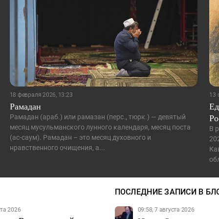
18 февраля 2026, 13:23
13 
Рамадан
Ед
Ро
Рамадан (араб.) или рамазан (перс., тюрк.) — девятый
месяц мусульманского лунного календаря, месяц поста
В 
(ас-саум). Рамадан – это месяц духовного и
20
нравственного очищения, а...
Ка
об
ПОСЛЕДНИЕ ЗАПИСИ В БЛ
ста 2026
09:58, 7 августа 2026