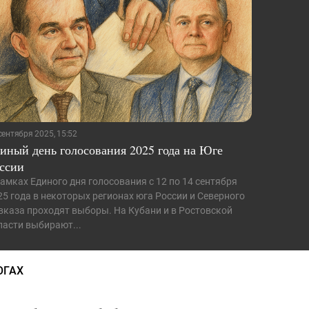
сентября 2025, 15:52
иный день голосования 2025 года на Юге
ссии
рамках Единого дня голосования с 12 по 14 сентября
25 года в некоторых регионах юга России и Северного
вказа проходят выборы. На Кубани и в Ростовской
ласти выбирают...
ОГАХ