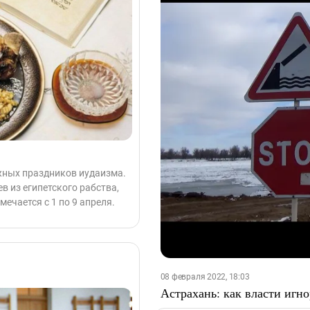
ажных праздников иудаизма.
в из египетского рабства,
мечается с 1 по 9 апреля.
08 февраля 2022, 18:03
Астрахань: как власти игн