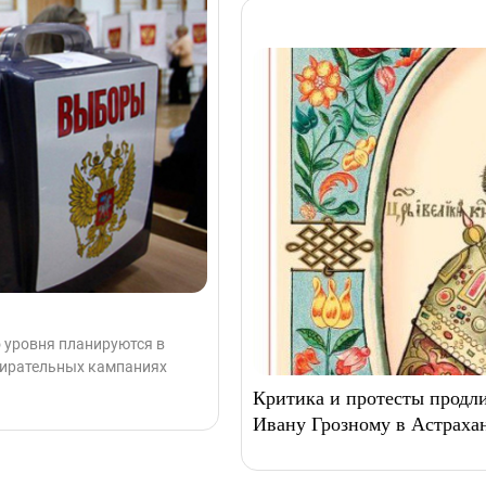
 уровня планируются в
бирательных кампаниях
Критика и протесты продли
Ивану Грозному в Астраха