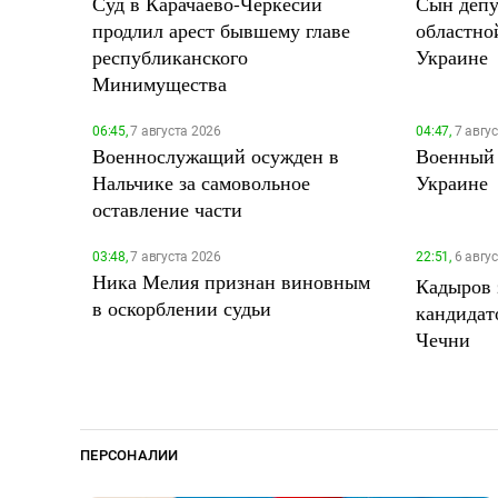
Суд в Карачаево-Черкесии
Сын депу
продлил арест бывшему главе
областно
республиканского
Украине
Минимущества
06:45,
7 августа 2026
04:47,
7 авгу
Военнослужащий осужден в
Военный 
Нальчике за самовольное
Украине
оставление части
03:48,
7 августа 2026
22:51,
6 авгу
Ника Мелия признан виновным
Кадыров 
в оскорблении судьи
кандидат
Чечни
ПЕРСОНАЛИИ