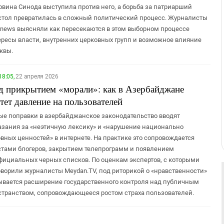
овина Синода выступила против него, а борьба за патриарший
стол превратилась в сложный политический процесс. Журналисты
news выясняли как пересекаются в этом выборном процессе
ересы власти, внутренних церковных групп и возможное влияние
квы.
18:05,
22 апреля 2026
д прикрытием «морали»: как в Азербайджане
тет давление на пользователей
ые поправки в азербайджанское законодательство вводят
азания за «неэтичную лексику» и «нарушение национально
овных ценностей» в интернете. На практике это сопровождается
стами блогеров, закрытием телепрограмм и появлением
фициальных черных списков. По оценкам экспертов, с которыми
оворили журналисты Meydan.TV, под риторикой о «нравственности»
ывается расширение государственного контроля над публичным
странством, сопровождающееся ростом страха пользователей.