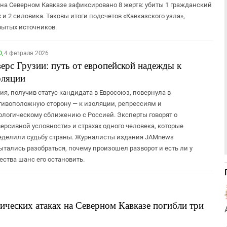
х на Северном Кавказе зафиксировано 8 жертв: убиты 1 гражданский
и 2 силовика. Таковы итоги подсчетов «Кавказского узла»,
рытых источников.
0,
4 февраля 2026
верс Грузии: путь от европейской надежды к
оляции
ия, получив статус кандидата в Евросоюз, повернула в
тивоположную сторону — к изоляции, репрессиям и
ологическому сближению с Россией. Эксперты говорят о
версивной условности» и страхах одного человека, которые
еделили судьбу страны. Журналисты издания JAMnews
ытались разобраться, почему произошел разворот и есть ли у
ества шанс его остановить.
ических атаках на Северном Кавказе погибли три