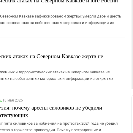
еских атаках на Северном Кавказе и юге России
а Северном Кавказе зафиксировано 4 жертвы: умерли двое и шесть
зла», основанных на собственных материалах и информации из
ских атаках на Северном Кавказе жертв не
уженных и террористических атаках на Северном Кавказе не
ванных на собственных материалах и информации из открытых
6,
18 мая 2026
узия: почему аресты силовиков не убедили
отестующих
ст пяти силовиков за избиения на протестах 2024 года не убедил
ество в торжестве правосудия. Почему пострадавшие и