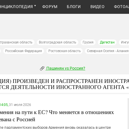
ЭНЦИКЛОПЕДИЯ
ФОРУМ
БЛОГИ
ВИДЕО
ФОТОА
страханская область
Волгоградская область
Грузия
Дагестан
Ингу
Российская Федерация
Ростовская область
Северная Осетия - Алания
Пашинян vs Россия?
ИЯ) ПРОИЗВЕДЕН И РАСПРОСТРАНЕН ИНОСТР
ТСЯ ДЕЯТЕЛЬНОСТИ ИНОСТРАННОГО АГЕНТА 
14:05,
31 июля 2026
мения на пути к ЕС? Что меняется в отношениях
евана с Россией
ле парламентских выборов Армения вновь оказалась в центре