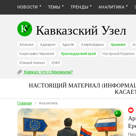
НОВОСТИ
ТЕМЫ
ТРЕНДЫ
АНАЛИТИКА
Кавказский Узел
Абхазия
Аджария
Адыгея
Азербайджан
Армения
А
Карачаево-Черкесия
Краснодарский край
Нагорный Карабах
Южный Кавказ
ЮФО
Кавказ: что с бензином?
НАСТОЯЩИЙ МАТЕРИАЛ (ИНФОРМАЦ
КАСАЕ
Главная
/
Аналитика
Ар
Ер
Пос