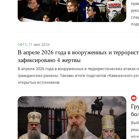
пра
руко
сле
под
14:11,
11 мая 2026
В апреле 2026 года в вооруженных и террорист
зафиксировано 4 жертвы
В апреле 2026 года в вооруженных и террористических атаках
гражданских ранены. Таковы итоги подсчетов «Кавказского у
открытых источников.
Гр
бо
Выб
реш
но 