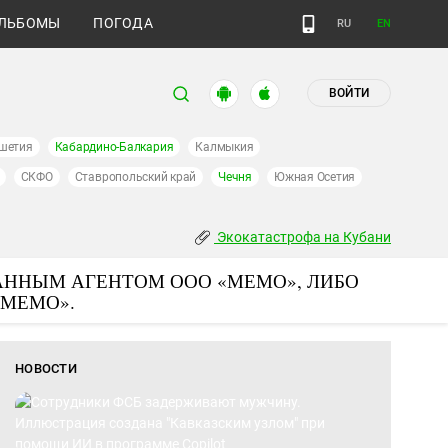
ЛЬБОМЫ
ПОГОДА
RU
EN
ВОЙТИ
шетия
Кабардино-Балкария
Калмыкия
СКФО
Ставропольский край
Чечня
Южная Осетия
Экокатастрофа на Кубани
АННЫМ АГЕНТОМ ООО «МЕМО», ЛИБО
«МЕМО».
НОВОСТИ