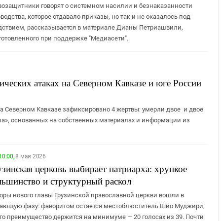
возащитники говорят о системном насилии и безнаказанности
водства, которое отдавало приказы, но так и не оказалось под
дствием, рассказывается в материале Дианы Петриашвили,
готовленного при поддержке "Медиасети".
ических атаках на Северном Кавказе и юге России
 на Северном Кавказе зафиксировано 4 жертвы: умерли двое и двое
зла», основанных на собственных материалах и информации из
10:00,
8 мая 2026
узинская церковь выбирает патриарха: хрупкое
льшинство и структурный раскол
оры нового главы Грузинской православной церкви вошли в
ающую фазу: фаворитом остается местоблюститель Шио Муджири,
его преимущество держится на минимуме — 20 голосах из 39. Почти