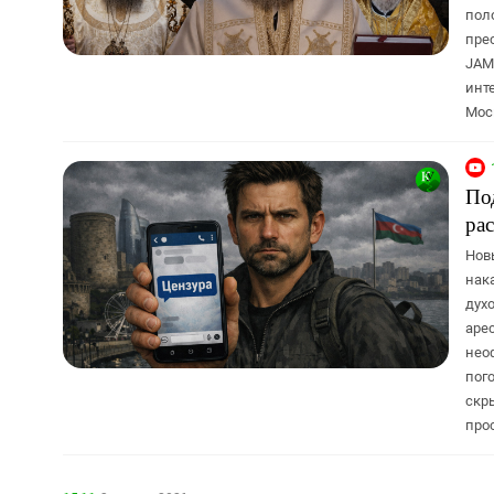
пол
пре
JAM
инт
Мос
По
рас
Нов
нак
дух
аре
нео
пог
скр
про