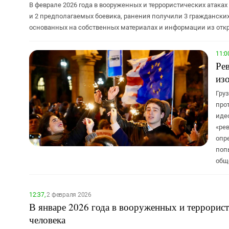
В феврале 2026 года в вооруженных и террористических атака
и 2 предполагаемых боевика, ранения получили 3 гражданских 
основанных на собственных материалах и информации из отк
11:0
Ре
из
Груз
про
иде
«ре
опр
поп
общ
12:37,
2 февраля 2026
В январе 2026 года в вооруженных и террорист
человека