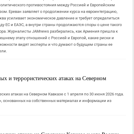
политического противостояния между Россией и Европейским
зом. Ереван заявляет о продолжении курса на евроинтеграцию,
ква усиливает экономическое давление и требует определиться
ду ЕС и ЕАЭС, а внутри страны продолжаются споры о цене такого
ора. Журналисты JAMnews разбирались, как Армения пришла к
ешнему этапу отношений с Россией и Европой, какие риски и
можности видят эксперты и что думают о будущем страны ее
ели.
ых и террористических атаках на Северном
ских атаках на Северном Кавказе с 1 апреля по 30 июня 2026 года.
ла», основанных на собственных материалах и информации из