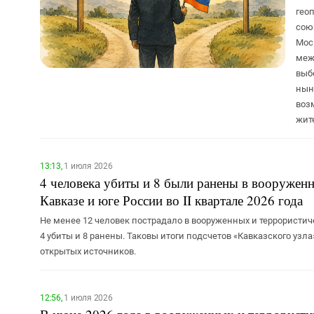
гео
сою
Мос
меж
выб
нын
воз
жит
13:13,
1 июля 2026
4 человека убиты и 8 были ранены в вооруженн
Кавказе и юге России во II квартале 2026 года
Не менее 12 человек пострадало в вооруженных и террористиче
4 убиты и 8 ранены. Таковы итоги подсчетов «Кавказского уз
открытых источников.
12:56,
1 июля 2026