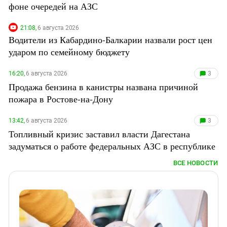
Южный Кавказ
фоне очередей на АЗС
ЮФО
21:08,
6 августа 2026
Водители из Кабардино-Балкарии назвали рост цен
ударом по семейному бюджету
16:20,
6 августа 2026
3
Продажа бензина в канистры названа причиной
пожара в Ростове-на-Дону
13:42,
6 августа 2026
3
Топливный кризис заставил власти Дагестана
задуматься о работе федеральных АЗС в республике
ВСЕ НОВОСТИ