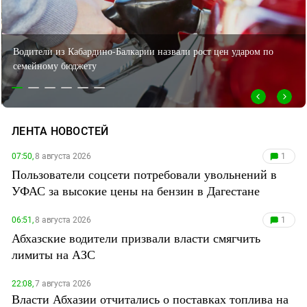
ЗАСТАВЛЯЕТ
Дагестан
КАВКАЗ ЗА ПАЛЕСТИНУ
Ингушетия
ИНАКОМЫСЛИЕ В ЧЕЧНЕ
Водители из Кабардино-Балкарии назвали рост цен ударом по
Кабардино-Балкария
ПРЕСЛЕДОВАНИЕ АКТИВИСТОВ
семейному бюджету
МОБИЛИЗАЦИЯ И ПРОТЕСТЫ
Калмыкия
Карачаево-Черкесия
Краснодарский край
ЛЕНТА НОВОСТЕЙ
Нагорный Карабах
07:50,
8 августа 2026
1
Российская Федерация
Пользователи соцсети потребовали увольнений в
Ростовская область
УФАС за высокие цены на бензин в Дагестане
Северная Осетия - Алания
06:51,
8 августа 2026
1
СКФО
Абхазские водители призвали власти смягчить
Ставропольский край
лимиты на АЗС
Чечня
22:08,
7 августа 2026
Южная Осетия
Власти Абхазии отчитались о поставках топлива на