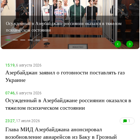
ЗАСТАВЛЯЕТ
Дагестан
КАВКАЗ ЗА ПАЛЕСТИНУ
Ингушетия
ИНАКОМЫСЛИЕ В ЧЕЧНЕ
Осужденный в Азербайджане россиянин оказался в тяжелом
Кабардино-Балкария
ПРЕСЛЕДОВАНИЕ АКТИВИСТОВ
психическом состоянии
МОБИЛИЗАЦИЯ И ПРОТЕСТЫ
Калмыкия
Карачаево-Черкесия
Краснодарский край
Нагорный Карабах
15:19,
6 августа 2026
Азербайджан заявил о готовности поставлять газ
Российская Федерация
Украине
Ростовская область
Северная Осетия - Алания
07:46,
6 августа 2026
Осужденный в Азербайджане россиянин оказался в
СКФО
тяжелом психическом состоянии
Ставропольский край
23:27,
17 июля 2026
1
Чечня
Глава МИД Азербайджана анонсировал
Южная Осетия
возобновление авиарейсов из Баку в Грозный