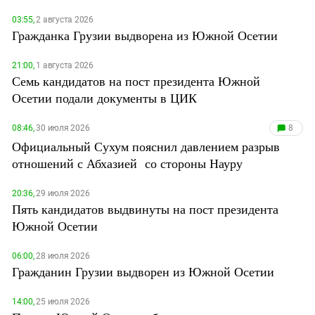
Дагестан
03:55,
2 августа 2026
Гражданка Грузии выдворена из Южной Осетии
Ингушетия
Кабардино-Балкария
21:00,
1 августа 2026
Калмыкия
Семь кандидатов на пост президента Южной
Осетии подали документы в ЦИК
Карачаево-Черкесия
Краснодарский край
08:46,
30 июля 2026
8
Нагорный Карабах
Официальный Сухум пояснил давлением разрыв
отношений с Абхазией со стороны Науру
Российская Федерация
Ростовская область
20:36,
29 июля 2026
Пять кандидатов выдвинуты на пост президента
Северная Осетия - Алания
Южной Осетии
СКФО
Ставропольский край
06:00,
28 июля 2026
Гражданин Грузии выдворен из Южной Осетии
Чечня
Южная Осетия
14:00,
25 июля 2026