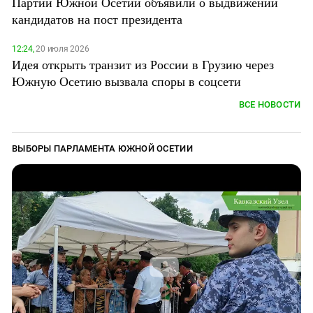
Партии Южной Осетии объявили о выдвижении
Южный Кавказ
кандидатов на пост президента
ЮФО
12:24,
20 июля 2026
Идея открыть транзит из России в Грузию через
Южную Осетию вызвала споры в соцсети
ВСЕ НОВОСТИ
ВЫБОРЫ ПАРЛАМЕНТА ЮЖНОЙ ОСЕТИИ