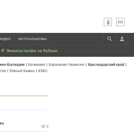
EN
ВИДЕО
ФОТОАЛЬБОМЫ
Экокатастрофа на Кубани
ино-Балкария
Калмыкия
Карачаево-Черкесия
Краснодарский край
тия
Южный Кавказ
ЮФО
ка
3