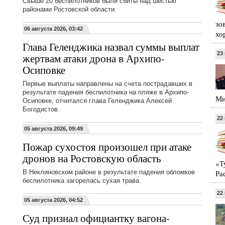
Свыше 20 беспилотников были сбиты над шестью
районами Ростовской области.
зо
06 августа 2026, 03:42
хо
Глава Геленджика назвал суммы выплат
23
жертвам атаки дрона в Архипо-
Осиповке
Первые выплаты направлены на счета пострадавших в
результате падения беспилотника на пляже в Архипо-
Ми
Осиповке, отчитался глава Геленджика Алексей
Богодистов.
22
05 августа 2026, 09:49
Пожар сухостоя произошел при атаке
дронов на Ростовскую область
«Т
В Неклиновском районе в результате падения обломков
Ра
беспилотника загорелась сухая трава.
22
05 августа 2026, 04:52
Суд признал официантку вагона-