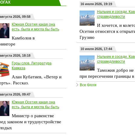
ЛОГАХ
16 июля 2026, 19:19
Нальчик и соседи. Кав
справедливости
августа 2026, 09:58
И хочется, и колет
Южная Осетия какая она
есть, была и могла бы быть
Осетии относятся к открыт
Грузию
Камболов в
нингоре
10 июля 2026, 17:44
августа 2026, 18:18
Нальчик и соседи. Кав
справедливости
Горы слов. Литература
Кавказа
Таможня добро не 
при пересечении границы в
Алан Кубатиев, «Ветер и
ерть». Рассказ.
Все блоги
августа 2026, 09:47
Южная Осетия какая она
есть, была и могла бы быть
Министр о равенстве
ред законом и трудоустройстве
лодых