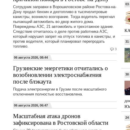
03 
Сотрудник заправки в Ворошиловском районе Ростова-на-
Дону продал бензин и дизтопливо в тысячелитровые
канистры, возникло возгорание. Тогда водитель перегнал
пылающий автомобиль во двор жилого дома.
Повреждены АЗС, 21 автомобиль и трехэтажное здание.
КА
Следствие отчиталось о деле против работника АЗС,
который нарушил запрет на отпуск топлива в канистры, и
против водителя, который планировал перепродать
31
топливо.
3
06 августа 2026, 08:44
Грузинские энергетики отчитались о
возобновлении электроснабжения
30
после блэкаута
Подача электроэнергии в Грузии после масштабного
отключения полностью восстановлена.
до
Юж
06 августа 2026, 06:47
Масштабная атака дронов
24
зафиксирована в Ростовской области