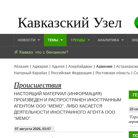
Кавказский Узел
НОВОСТИ
ТЕМЫ
ТРЕНДЫ
АНАЛИТИКА
ЭН
Кавказ: что с бензином?
Абхазия
Аджария
Адыгея
Азербайджан
Армения
Астраханска
Нагорный Карабах
Российская Федерация
Ростовская область
Се
Происшествия
НАСТОЯЩИЙ МАТЕРИАЛ (ИНФОРМАЦИЯ)
ГЕ
ПРОИЗВЕДЕН И РАСПРОСТРАНЕН ИНОСТРАННЫМ
АГЕНТОМ ООО “МЕМО”, ЛИБО КАСАЕТСЯ
23 с
ДЕЯТЕЛЬНОСТИ ИНОСТРАННОГО АГЕНТА ООО
"Геро
“МЕМО”.
геро
07 августа 2026, 03:07
ПО