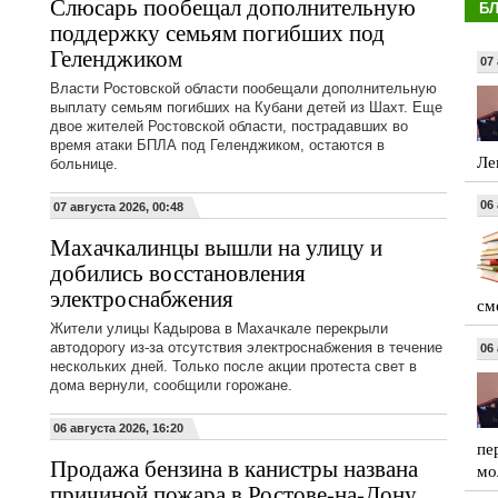
Слюсарь пообещал дополнительную
Б
поддержку семьям погибших под
Геленджиком
07 
Власти Ростовской области пообещали дополнительную
выплату семьям погибших на Кубани детей из Шахт. Еще
двое жителей Ростовской области, пострадавших во
время атаки БПЛА под Геленджиком, остаются в
Ле
больнице.
06 
07 августа 2026, 00:48
Махачкалинцы вышли на улицу и
добились восстановления
электроснабжения
см
Жители улицы Кадырова в Махачкале перекрыли
автодорогу из-за отсутствия электроснабжения в течение
06 
нескольких дней. Только после акции протеста свет в
дома вернули, сообщили горожане.
06 августа 2026, 16:20
пе
Продажа бензина в канистры названа
мо
причиной пожара в Ростове-на-Дону