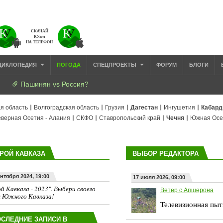
СКАЧАЙ
КУзел
НА ТЕЛЕФОН
ЦИКЛОПЕДИЯ
ПОГОДА
СПЕЦПРОЕКТЫ
ФОРУМ
БЛОГИ
Пашинян vs Россия?
я область
Волгоградская область
Грузия
Дагестан
Ингушетия
Кабард
верная Осетия - Алания
СКФО
Ставропольский край
Чечня
Южная Осе
РОЙ КАВКАЗА
ВЫБОР РЕДАКТОРА
ентября 2024, 19:00
17 июля 2026, 09:00
й Кавказа - 2023". Выбери своего
Ветер с Апшерона
я Южного Кавказа!
Телевизионная пыт
СЛЕДНИЕ ЗАПИСИ В