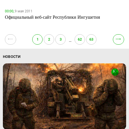
00:00,
9 мая 2011
Официальный веб-сайт Республики Ингушетия
⟵
⟶
1
2
3
62
63
…
НОВОСТИ