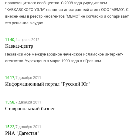
ЗАСТАВЛЯЕТ
правозащитного сообщества. С 2008 года учредителем
Дагестан
"КАВКАЗСКОГО УЗЛА" является иностранный агент ООО "МЕМО". С
КАВКАЗ ЗА ПАЛЕСТИНУ
Ингушетия
внесением в реестр иноагентов "МЕМО" не согласно и оспаривает
ИНАКОМЫСЛИЕ В ЧЕЧНЕ
это решение в судах.
Кабардино-Балкария
ПРЕСЛЕДОВАНИЕ АКТИВИСТОВ
МОБИЛИЗАЦИЯ И ПРОТЕСТЫ
Калмыкия
11:40,
4 апреля 2012
Карачаево-Черкесия
Кавказ-центр
Краснодарский край
Независимое международное чеченское исламское интернет-
агентство. Учреждено в марте 1999 года в г.Грозном.
Нагорный Карабах
Российская Федерация
16:17,
7 декабря 2011
Ростовская область
Информационный портал "Русский Юг"
Северная Осетия - Алания
СКФО
15:58,
7 декабря 2011
Ставропольский бизнес
Ставропольский край
Чечня
15:22,
7 декабря 2011
Южная Осетия
РИА "Дагестан"