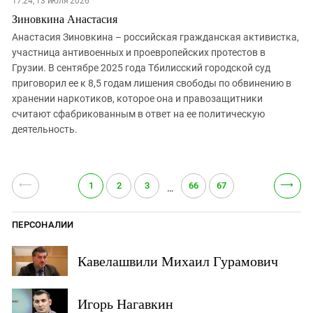
17:24, 13 июля 2026
Зиновкина Анастасия
Анастасия Зиновкина – российская гражданская активистка,
участница антивоенных и проевропейских протестов в
Грузии. В сентябре 2025 года Тбилисский городской суд
приговорил ее к 8,5 годам лишения свободы по обвинению в
хранении наркотиков, которое она и правозащитники
считают сфабрикованным в ответ на ее политическую
деятельность.
⟵
⟶
1
2
3
66
67
…
ПЕРСОНАЛИИ
Кавелашвили Михаил Гурамович
Игорь Нагавкин