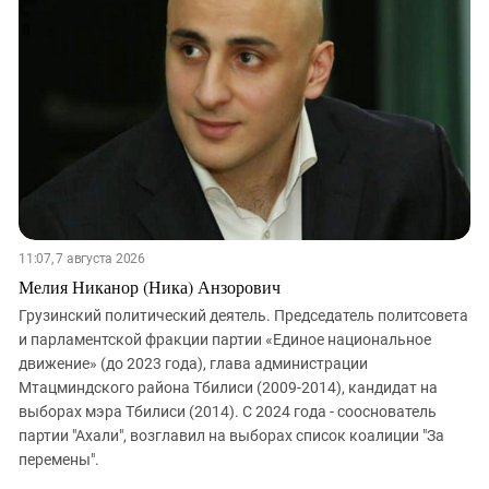
ЗАСТАВЛЯЕТ
Дагестан
КАВКАЗ ЗА ПАЛЕСТИНУ
Ингушетия
ИНАКОМЫСЛИЕ В ЧЕЧНЕ
Кабардино-Балкария
ПРЕСЛЕДОВАНИЕ АКТИВИСТОВ
МОБИЛИЗАЦИЯ И ПРОТЕСТЫ
Калмыкия
Карачаево-Черкесия
Краснодарский край
Нагорный Карабах
Российская Федерация
11:07, 7 августа 2026
Мелия Никанор (Ника) Анзорович
Ростовская область
Грузинский политический деятель. Председатель политсовета
Северная Осетия - Алания
и парламентской фракции партии «Единое национальное
СКФО
движение» (до 2023 года), глава администрации
Мтацминдского района Тбилиси (2009-2014), кандидат на
Ставропольский край
выборах мэра Тбилиси (2014). С 2024 года - сооснователь
Чечня
партии "Ахали", возглавил на выборах список коалиции "За
Южная Осетия
перемены".