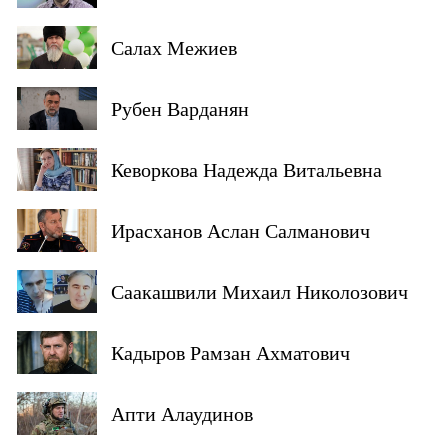
Салах Межиев
Рубен Варданян
Кеворкова Надежда Витальевна
Ирасханов Аслан Салманович
Саакашвили Михаил Николозович
Кадыров Рамзан Ахматович
Апти Алаудинов