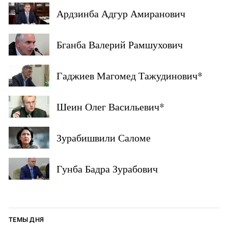
Ардзинба Адгур Амиранович
Бганба Валерий Рамшухович
Гаджиев Магомед Тажудинович*
Шеин Олег Васильевич*
Зурабишвили Саломе
Гунба Бадра Зурабович
ТЕМЫ ДНЯ