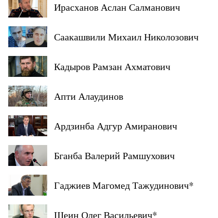
Ирасханов Аслан Салманович
Саакашвили Михаил Николозович
Кадыров Рамзан Ахматович
Апти Алаудинов
Ардзинба Адгур Амиранович
Бганба Валерий Рамшухович
Гаджиев Магомед Тажудинович*
Шеин Олег Васильевич*