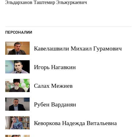
Эльдарханов Таштемир Эльжуркаевич
ПЕРСОНАЛИИ
Кавелашвили Михаил Гурамович
Игорь Нагавкин
Салах Межиев
Рубен Варданян
Кеворкова Надежда Витальевна