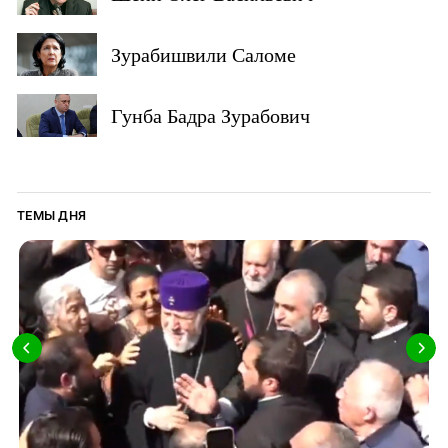
Зурабишвили Саломе
Гунба Бадра Зурабович
ТЕМЫ ДНЯ