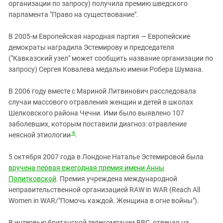
организации по запросу) получила премию шведского
парламента "Право на существование".
В 2005-м Европейская народная партия — Европейские
демократы наградила Эстемирову и председателя
("Кавказский узел" может сообщить название организации по
запросу) Сергея Ковалева медалью имени Робера Шумана.
В 2006 году вместе с Мариной Литвинович расследовала
случаи массового отравления женщин и детей в школах
Шелковского района Чечни. Ими было выявлено 107
заболевших, которым поставили диагноз:
отравление
6
неясной этиологии
.
5 октября 2007 года в Лондоне Наталье Эстемировой была
вручена первая ежегодная премия имени Анны
Политковской
. Премия учреждена международной
неправительственной организацией RAW in WAR (Reach All
Women in WAR/"Помочь каждой. Женщина в огне войны").
В интервью британской телекомпании ВВС, отвечая на