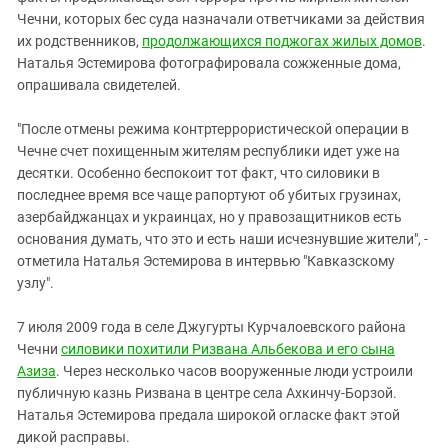
Чечни, которых бес суда назначали ответчиками за действия
их родственников,
продолжающихся поджогах жилых домов
.
Наталья Эстемирова фотографировала сожженные дома,
опрашивала свидетелей.
"После отмены режима контртеррористической операции в
Чечне счет похищенным жителям республики идет уже на
десятки. Особенно беспокоит тот факт, что силовики в
последнее время все чаще рапортуют об убитых грузинах,
азербайджанцах и украинцах, но у правозащитников есть
основания думать, что это и есть наши исчезнувшие жители", -
отметила Наталья Эстемирова в интервью "Кавказскому
узлу".
7 июля 2009 года в селе Джугурты Курчалоевского района
Чечни
силовики похитили Ризвана Альбекова и его сына
Азиза
. Через несколько часов вооруженные люди устроили
публичную казнь Ризвана в центре села Ахкинчу-Борзой.
Наталья Эстемирова предала широкой огласке факт этой
дикой расправы.