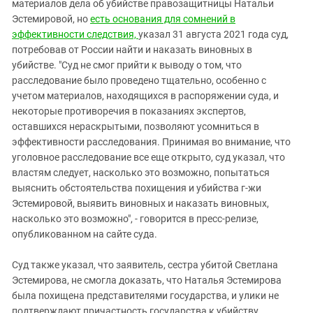
Южный Кавказ
материалов дела об убийстве правозащитницы Натальи
Эстемировой, но
есть основания для сомнений в
ЮФО
эффективности следствия,
указал 31 августа 2021 года суд,
потребовав от России найти и наказать виновных в
убийстве. "Суд не смог прийти к выводу о том, что
расследование было проведено тщательно, особенно с
учетом материалов, находящихся в распоряжении суда, и
некоторые противоречия в показаниях экспертов,
оставшихся нераскрытыми, позволяют усомниться в
эффективности расследования. Принимая во внимание, что
уголовное расследование все еще открыто, суд указал, что
властям следует, насколько это возможно, попытаться
выяснить обстоятельства похищения и убийства г-жи
Эстемировой, выявить виновных и наказать виновных,
насколько это возможно", - говорится в пресс-релизе,
опубликованном на сайте суда.
Суд также указал, что заявитель, сестра убитой Светлана
Эстемирова, не смогла доказать, что Наталья Эстемирова
была похищена представителями государства, и улики не
подтверждают причастность государства к убийству