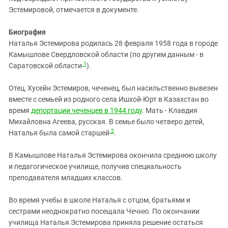
Эстемировой, отмечается в документе.
Биография
Наталья Эстемирова родилась 28 февраля 1958 года в городе
Камышлове Свердловской области (по другим данным - в
1
Саратовской области
).
Отец, Хусейн Эстемиров, чеченец, был насильственно вывезен
вместе с семьей из родного села Ишхой-Юрт в Казахстан во
время
депортации чеченцев в 1944 году
. Мать - Клавдия
Михайловна Агеева, русская. В семье было четверо детей,
2
Наталья была самой старшей
.
В Камышлове Наталья Эстемирова окончила среднюю школу
и педагогическое училище, получив специальность
преподавателя младших классов.
Во время учебы в школе Наталья с отцом, братьями и
сестрами неоднократно посещала Чечню. По окончании
училища Наталья Эстемирова приняла решение остаться