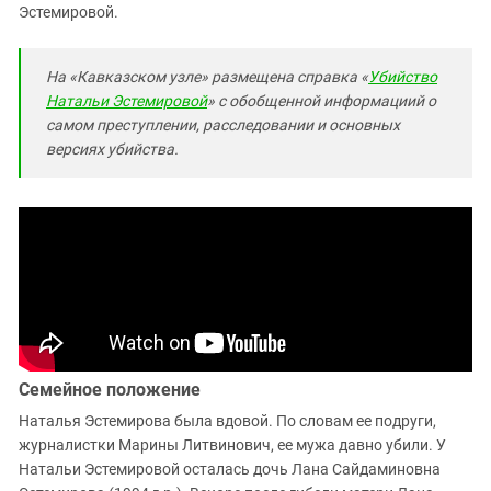
Эстемировой.
На «Кавказском узле» размещена справка «
Убийство
Натальи Эстемировой
» с обобщенной информациий о
самом преступлении, расследовании и основных
версиях убийства.
Семейное положение
Наталья Эстемирова была вдовой. По словам ее подруги,
журналистки Марины Литвинович, ее мужа давно убили. У
Натальи Эстемировой осталась дочь Лана Сайдаминовна