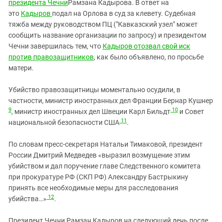
президента Чечни
Рамзана Кадырова. В ответ на
это
Кадыров
подал на Орлова в суд за клевету. Судебная
тяжба между руководством ПЦ ("Кавказский узел" может
сообщить название организации по запросу) и президентом
Чечни завершилась тем, что
Кадыров отозвал свой иск
против правозащитников
, как было объявлено, по просьбе
матери.
Убийство правозащитницы моментально осудили, в
частности, министр иностранных дел Франции Бернар Кушнер
9
10
, министр иностранных дел Швеции Карл Бильдт
и Совет
11
национальной безопасности США
.
По словам пресс-секретаря Натальи Тимаковой, президент
России Дмитрий Медведев «выразил возмущение этим
убийством и дал поручение главе Следственного комитета
при прокуратуре РФ (СКП РФ) Александру Бастрыкину
принять все необходимые меры для расследования
12
убийства…»
.
Президент Чечни Рамзан Кадыров на следующий день после