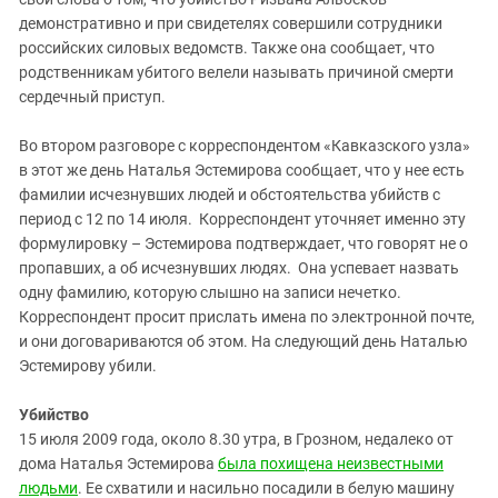
демонстративно и при свидетелях совершили сотрудники
российских силовых ведомств. Также она сообщает, что
родственникам убитого велели называть причиной смерти
сердечный приступ.
Во втором разговоре с корреспондентом «Кавказского узла»
в этот же день Наталья Эстемирова сообщает, что у нее есть
фамилии исчезнувших людей и обстоятельства убийств с
период с 12 по 14 июля. Корреспондент уточняет именно эту
формулировку – Эстемирова подтверждает, что говорят не о
пропавших, а об исчезнувших людях. Она успевает назвать
одну фамилию, которую слышно на записи нечетко.
Корреспондент просит прислать имена по электронной почте,
и они договариваются об этом. На следующий день Наталью
Эстемирову убили.
Убийство
15 июля 2009 года, около 8.30 утра, в Грозном, недалеко от
дома Наталья Эстемирова
была похищена неизвестными
людьми
. Ее схватили и насильно посадили в белую машину