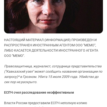
ЗАСТАВЛЯЕТ
Дагестан
КАВКАЗ ЗА ПАЛЕСТИНУ
Ингушетия
ИНАКОМЫСЛИЕ В ЧЕЧНЕ
Кабардино-Балкария
ПРЕСЛЕДОВАНИЕ АКТИВИСТОВ
МОБИЛИЗАЦИЯ И ПРОТЕСТЫ
Калмыкия
Карачаево-Черкесия
НАСТОЯЩИЙ МАТЕРИАЛ (ИНФОРМАЦИЯ) ПРОИЗВЕДЕН И
Краснодарский край
РАСПРОСТРАНЕН ИНОСТРАННЫМ АГЕНТОМ ООО "МЕМО",
Нагорный Карабах
ЛИБО КАСАЕТСЯ ДЕЯТЕЛЬНОСТИ ИНОСТРАННОГО АГЕНТА
ООО "МЕМО".
Российская Федерация
Ростовская область
Правозащитница, журналист, сотрудница представительства
Северная Осетия - Алания
("Кавказский узел" может сообщить название организации по
запросу)* в Грозном. Убита 15 июля 2009 года. Убийство до
СКФО
сих пор не раскрыто.
Ставропольский край
ЕСПЧ счел расследование неэффективным
Чечня
Южная Осетия
Власти России предоставили ЕСПЧ неполную копию