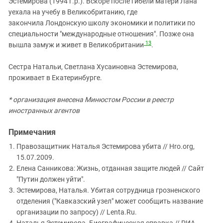
Эстемирова (1994 г.р.). Вскоре после гибели матери Лана
уехала на учебу в Великобританию, где
закончила
Лондонскую школу экономики и политики по
специальности
"международные отношения". Позже она
13
вышла замуж и живет в Великобритании
.
Сестра Натальи, Светлана Хусаиновна Эстемирова,
проживает в Екатеринбурге.
* организация внесена Минюстом России в реестр
иностранных агентов
Примечания
Правозащитник Наталья Эстемирова убита // Hro.org,
15.07.2009.
Елена Санникова: Жизнь, отданная защите людей // Сайт
"Путин должен уйти".
Эстемирова, Наталья. Убитая сотрудница грозненского
отделения ("Кавказский узел" может сообщить название
организации по запросу) // Lenta.Ru.
Наталья Эстемирова. Биографическая справка // РИА