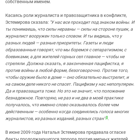
собственным именем.
Касаясь роли журналиста и правозащитника в конфликте,
Эстемирова сказала:
"У нас все проходит под знаком войны. И
ты понимаешь, что силы неравны — силы на стороне пушек, а
журналист вооружен только словом. И ты видишь, что у
разных людей — разные приоритеты. Газеты и люди
образованные говорят, что мы боремся с сепаратизмом, с
боевиками, а для жителей горных сел главное — чтобы не
стреляли. Должна сказать, я законченная пацифистка, я
против войны в любой форме, безоговорочно. Против того,
чтобы оружие было в доме — оно обязательно выстрелит, и
на самом деле никого не спасет. Пацифизм у нас непопулярен.
Да и правозащита тоже. Но это не значит, что положение
безнадежное. Повторяю, не раз и не два в моей практике
получалось, что именно слово оказывалось более чем
действенным — особенно когда соединялись голоса многих
8
журналистов, из разных изданий, разных стран"
.
В июне 2009 года Наталья Эстемирова предавала огласке
факты продолжающегося террора против мирных жителей