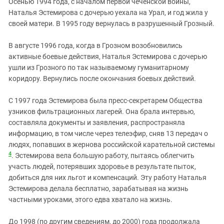
Осенью 1994 года, с началом первой чеченской войны,
Наталья Эстемирова c дочерью уехала на Урал, и год жила у
своей матери. В 1995 году вернулась в разрушенный Грозный.
В августе 1996 года, когда в Грозном возобновились
активные боевые действия, Наталья Эстемирова с дочерью
ушли из Грозного по так называемому гуманитарному
коридору. Вернулись после окончания боевых действий.
С 1997 года Эстемирова была пресс-секретарем Общества
узников фильтрационных лагерей. Она брала интервью,
составляла документы и заявления, распространяла
информацию, в том числе через телеэфир, сняв 13 передач о
людях, попавших в жернова российской карательной системы
4
. Эстемирова вела большую работу, пытаясь облегчить
участь людей, потерявших здоровье в результате пыток,
добиться для них льгот и компенсаций. Эту работу Наталья
Эстемирова делала бесплатно, зарабатывая на жизнь
частными уроками, этого едва хватало на жизнь.
До 1998 (по другим сведениям, до 2000) года продолжала