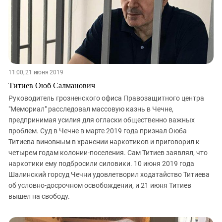
11:00, 21 июня 2019
Титиев Оюб Салманович
Руководитель грозненского офиса Правозащитного центра
"Мемориал" расследовал массовую казнь в Чечне,
предпринимая усилия для огласки общественно важных
проблем. Суд в Чечне в марте 2019 года признал Оюба
Титиева виновным в хранении наркотиков и приговорил к
четырем годам колонии-поселения. Сам Титиев заявлял, что
наркотики ему подбросили силовики. 10 июня 2019 года
Шалинский горсуд Чечни удовлетворил ходатайство Титиева
об условно-досрочном освобождении, и 21 июня Титиев
вышел на свободу.