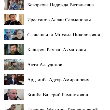
Кеворкова Надежда Витальевна
Ирасханов Аслан Салманович
Саакашвили Михаил Николозович
Кадыров Рамзан Ахматович
Апти Алаудинов
Ардзинба Адгур Амиранович
Бганба Валерий Рамшухович
Гаджиев Магомед Тажудинович*