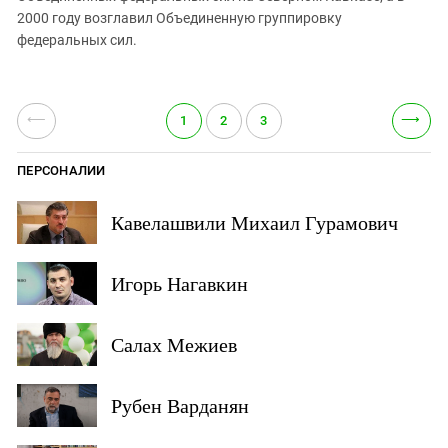
2000 году возглавил Объединенную группировку
федеральных сил.
⟵
⟶
1
2
3
ПЕРСОНАЛИИ
Кавелашвили Михаил Гурамович
Игорь Нагавкин
Салах Межиев
Рубен Варданян