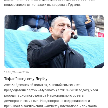
Южный Кавказ
подозрению в шпионаже и выдворена в Грузию.
ЮФО
14:08, 26 мая 2026
Тофиг Рашид оглу Ягублу
Азербайджанский политик, бывший заместитель
председателя партии «Мусават» (в 2010—2018 годах), член
координационного центра Национального совета
демократических сил. Неоднократно задерживался и
пребывал в заключении, «Amnesty International» признала