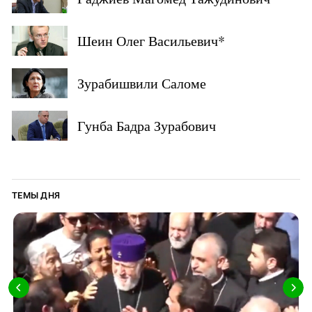
Шеин Олег Васильевич*
Зурабишвили Саломе
Гунба Бадра Зурабович
ТЕМЫ ДНЯ