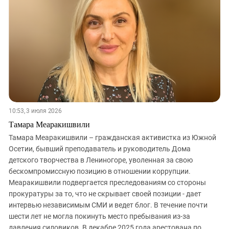
ЗАСТАВЛЯЕТ
Дагестан
КАВКАЗ ЗА ПАЛЕСТИНУ
Ингушетия
ИНАКОМЫСЛИЕ В ЧЕЧНЕ
Кабардино-Балкария
ПРЕСЛЕДОВАНИЕ АКТИВИСТОВ
МОБИЛИЗАЦИЯ И ПРОТЕСТЫ
Калмыкия
Карачаево-Черкесия
Краснодарский край
Нагорный Карабах
10:53, 3 июля 2026
Российская Федерация
Тамара Меаракишвили
Ростовская область
Тамара Меаракишвили – гражданская активистка из Южной
Осетии, бывший преподаватель и руководитель Дома
Северная Осетия - Алания
детского творчества в Лениногоре, уволенная за свою
СКФО
бескомпромиссную позицию в отношении коррупции.
Меаракишвили подвергается преследованиям со стороны
Ставропольский край
прокуратуры за то, что не скрывает своей позиции - дает
Чечня
интервью независимым СМИ и ведет блог. В течение почти
Южная Осетия
шести лет не могла покинуть место пребывания из-за
давления силовиков. В декабре 2025 года арестована по