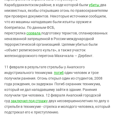
Южный Кавказ
Карабудахкентском районе, в ходе которой были
убиты
два
ЮФО
неизвестных, якобы открывших огонь по правоохранителям
при проверке документов. Некоторые источники сообщили,
что из машины нападавших были изъяты оружие и
боеприпасы. По данным ФСБ,
перестрелка
сорвала
подготовку терактов, спланированных
неназванной запрещенной в России международной
террористической организацией. Целями убитых были
«объект религиозного культа», а также участок
железнодорожного перегона Махачкала — Дербент.
11 февраля в результате стрельбы у Анапского
индустриального техникума
погиб
один человек и трое
получили ранения. Огонь открыл один из студентов, 2008
года рождения, он задержан Погиб охранник техникума,
который не дал нападавшему зайти в здание. Ранения
получили три человека. 12 февраля Анапский городской
суд
заключил под стражу
двух несовершеннолетних по делу о
стрельбе в техникуме - стрелка и молодого человека, который
подстрекал его к преступлению.