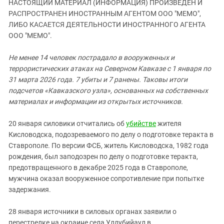
НАСТОЯЩИЙ МАТЕРИАЛ (ИНФОРМАЦИЯ) ПРОИЗВЕДЕН И
ЗАСТАВЛЯЕТ
Дагестан
РАСПРОСТРАНЕН ИНОСТРАННЫМ АГЕНТОМ ООО "МЕМО",
КАВКАЗ ЗА ПАЛЕСТИНУ
Ингушетия
ЛИБО КАСАЕТСЯ ДЕЯТЕЛЬНОСТИ ИНОСТРАННОГО АГЕНТА
ИНАКОМЫСЛИЕ В ЧЕЧНЕ
ООО "МЕМО".
Кабардино-Балкария
ПРЕСЛЕДОВАНИЕ АКТИВИСТОВ
МОБИЛИЗАЦИЯ И ПРОТЕСТЫ
Калмыкия
Не менее 14 человек пострадало в вооруженных и
террористических атаках на Северном Кавказе с 1 января по
Карачаево-Черкесия
31 марта 2026 года. 7 убиты и 7 ранены. Таковы итоги
Краснодарский край
подсчетов «Кавказского узла», основанных на собственных
материалах и информации из открытых источников.
Нагорный Карабах
Российская Федерация
20 января силовики отчитались об
убийстве
жителя
Ростовская область
Кисловодска, подозреваемого по делу о подготовке теракта в
Ставрополе. По версии ФСБ, житель Кисловодска, 1982 года
Северная Осетия - Алания
рождения, был заподозрен по делу о подготовке теракта,
СКФО
предотвращенного в декабре 2025 года в Ставрополе,
мужчина оказал вооруженное сопротивление при попытке
Ставропольский край
задержания.
Чечня
Южная Осетия
28 января источники в силовых органах заявили о
перестрелке на окраине села Уллубийаул в