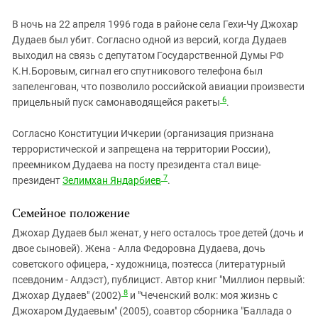
В ночь на 22 апреля 1996 года в районе села Гехи-Чу Джохар
Дудаев был убит. Согласно одной из версий, когда Дудаев
выходил на связь с депутатом Государственной Думы РФ
К.Н.Боровым, сигнал его спутникового телефона был
запеленгован, что позволило российской авиации произвести
6
прицельный пуск самонаводящейся ракеты
.
Согласно Конституции Ичкерии (организация признана
террористической и запрещена на территории России),
преемником Дудаева на посту президента стал вице-
7
президент
Зелимхан Яндарбиев
.
Семейное положение
Джохар Дудаев был женат, у него осталось трое детей (дочь и
двое сыновей). Жена - Алла Федоровна Дудаева, дочь
советского офицера, - художница, поэтесса (литературный
псевдоним - Алдэст), публицист. Автор книг "Миллион первый:
8
Джохар Дудаев" (2002)
и "Чеченский волк: моя жизнь с
Джохаром Дудаевым" (2005), соавтор сборника "Баллада о