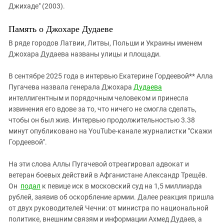
Джихаде" (2003).
Память о Джохаре Дудаеве
В ряде городов Латвии, Литвы, Польши и Украины именем
Джохара Дудаева названы улицы и площади.
В сентябре 2025 года в интервью Екатерине Гордеевой** Алла
Пугачева назвала генерала Джохара
Дудаева
интеллигентным и порядочным человеком и принесла
извинения его вдове за то, что ничего не смогла сделать,
чтобы он был жив. Интервью продолжительностью 3.38
минут опубликовано на YouTube-канале журналистки "Скажи
Гордеевой".
На эти слова Аллы Пугачевой отреагировал адвокат и
ветеран боевых действий в Афганистане Александр Трещёв.
Он
подал
к певице иск в московский суд на 1,5 миллиарда
рублей, заявив об оскорбление армии. Далее реакция пришла
от двух руководителей Чечни: от министра по национальной
политике, внешним связям и информации Ахмед Дудаев, а