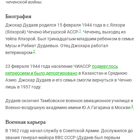
чеченской войны.
Биография
Джохар Дудаев родился 15 февраля 1944 года в с.Ялхори
1
(Ялхорой) Чечено-Ингушской АССР
. Чеченец, выходец из
тейпа Ялхорой. Был тринадцатым младшим ребенком в семье
Мусы и Рабиат Дудаевых. Отец Джохара работал
2
ветеринаром
.
23 февраля 1944 года население ЧИАССР
подверглось
репрессиям и было депортировано
в Казахстан и Среднюю
Азию. Джохар Дудаев и его семья смогли вернуться в Чечню
лишь в 1957 году.
Дудаев окончил Тамбовское военное авиационное училище и
3
Военно-воздушную академию имени Ю.А.Гагарина в Москве
.
Военная карьера
В 1962 году начал службу в Советской Армии. Дослужился до
звания генерал-майора ВВС СССР (Дудаев был первым