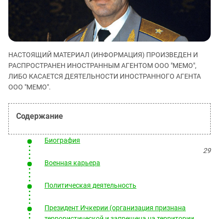
ЗАСТАВЛЯЕТ
Дагестан
КАВКАЗ ЗА ПАЛЕСТИНУ
Ингушетия
ИНАКОМЫСЛИЕ В ЧЕЧНЕ
Кабардино-Балкария
ПРЕСЛЕДОВАНИЕ АКТИВИСТОВ
МОБИЛИЗАЦИЯ И ПРОТЕСТЫ
Калмыкия
НАСТОЯЩИЙ МАТЕРИАЛ (ИНФОРМАЦИЯ) ПРОИЗВЕДЕН И
РАСПРОСТРАНЕН ИНОСТРАННЫМ АГЕНТОМ ООО "МЕМО",
Карачаево-Черкесия
ЛИБО КАСАЕТСЯ ДЕЯТЕЛЬНОСТИ ИНОСТРАННОГО АГЕНТА
Краснодарский край
ООО "МЕМО".
Нагорный Карабах
Российская Федерация
Ростовская область
Биография
Северная Осетия - Алания
29
СКФО
Военная карьера
Ставропольский край
Политическая деятельность
Чечня
Южная Осетия
Президент Ичкерии (организация признана
террористической и запрещена на территории