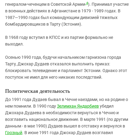
4
генералом-чеченцем в Советской Армии
). Принимал участие
в военных действиях в Афганистане в 1979 - 1989 годах. В
1987—1990 годах был командующим дивизией тяжелых
бомбардировщиков в Тарту (Эстония).
В 1968 году вступил в КПСС и из партии формально не
выходил.
Осенью 1990 года, будучи начальником гарнизона города
Тарту, Джохар Дудаев отказался выполнить приказ:
блокировать телевидение и парламент Эстонии. Однако этот
поступок не имел для него никаких последствий.
Политическая деятельность
До 1991 года Дудаев бывал в Чечне наездами, но на родине о
нем помнили. В 1990 году
Зелимхан Яндарбиев
убедил
Джохара Дудаева в необходимости вернуться в Чечню и
возглавить национальное движение. В марте 1991 (по другим
данным - в мае 1990) Дудаев вышел в отставку и вернулся в
Грозный
. В июне 1991 года Джохар Дудаев возглавил