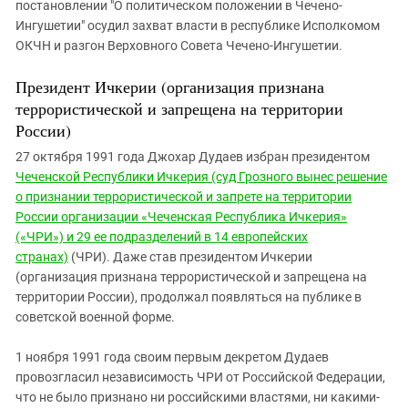
постановлении "О политическом положении в Чечено-
Ингушетии" осудил захват власти в республике Исполкомом
ОКЧН и разгон Верховного Совета Чечено-Ингушетии.
Президент Ичкерии (организация признана
террористической и запрещена на территории
России)
27 октября 1991 года Джохар Дудаев избран президентом
Чеченской Республики Ичкерия (суд Грозного вынес решение
о признании террористической и запрете на территории
России организации «Чеченская Республика Ичкерия»
(«ЧРИ») и 29 ее подразделений в 14 европейских
странах)
(ЧРИ). Даже став президентом Ичкерии
(организация признана террористической и запрещена на
территории России), продолжал появляться на публике в
советской военной форме.
1 ноября 1991 года своим первым декретом Дудаев
провозгласил независимость ЧРИ от Российской Федерации,
что не было признано ни российскими властями, ни какими-