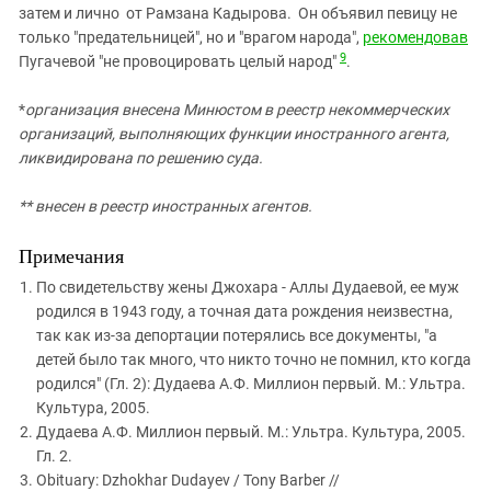
затем и лично от Рамзана Кадырова. Он объявил певицу не
только "предательницей", но и "врагом народа",
рекомендовав
9
Пугачевой "не провоцировать целый народ"
.
*
организация внесена Минюстом в реестр некоммерческих
организаций, выполняющих функции иностранного агента,
ликвидирована по решению суда.
** внесен в реестр иностранных агентов.
Примечания
По свидетельству жены Джохара - Аллы Дудаевой, ее муж
родился в 1943 году, а точная дата рождения неизвестна,
так как из-за депортации потерялись все документы, "а
детей было так много, что никто точно не помнил, кто когда
родился" (Гл. 2): Дудаева А.Ф. Миллион первый. М.: Ультра.
Культура, 2005.
Дудаева А.Ф. Миллион первый. М.: Ультра. Культура, 2005.
Гл. 2.
Obituary: Dzhokhar Dudayev / Tony Barber //