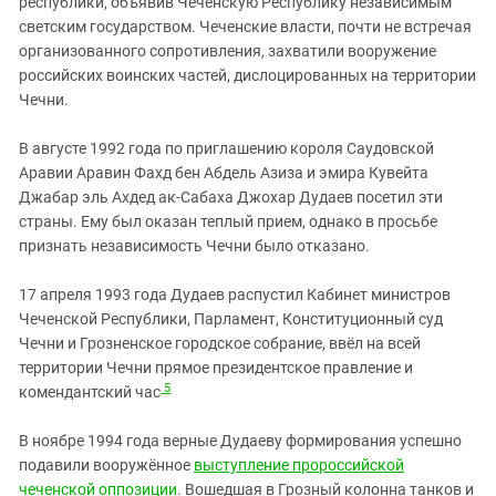
республики, объявив Чеченскую Республику независимым
светским государством. Чеченские власти, почти не встречая
организованного сопротивления, захватили вооружение
российских воинских частей, дислоцированных на территории
Чечни.
В августе 1992 года по приглашению короля Саудовской
Аравии Аравин Фахд бен Абдель Азиза и эмира Кувейта
Джабар эль Ахдед ак-Сабаха Джохар Дудаев посетил эти
страны. Ему был оказан теплый прием, однако в просьбе
признать независимость Чечни было отказано.
17 апреля 1993 года Дудаев распустил Кабинет министров
Чеченской Республики, Парламент, Конституционный суд
Чечни и Грозненское городское собрание, ввёл на всей
территории Чечни прямое президентское правление и
5
комендантский час
В ноябре 1994 года верные Дудаеву формирования успешно
подавили вооружённое
выступление пророссийской
чеченской оппозиции
. Вошедшая в Грозный колонна танков и