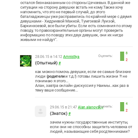
остался безнаказанным со стороны Цечоевых. В данной же
ситуации на сторону девушки встать не кому.
Также хочу
напомнить, что это не первый случай, до этого
баталхаджинцы уже расправились по крайней мере с двумя
девушками - Хидриевой Маккой, Тумгоевой Луизой,
Баркинхоевой, все были убиты. Если есть сомнения по этому
поводу, то правоохранительные органы могут проверить
информацию по поводу этих двух девушек, они их нигде
живыми не найдут".
8
Оценить:
28.06.15 в 14:12
Amnistiya
2
(Опытный)
#
как можно помочь девушке, если ее самые близкие
люди (
родители
и т.д.!) готовы лишить жизни ?! не
понимаю я этого...
Алан, завтра онлайн-дискуссия у Наимы...как раз в
тему ваше сообщение...
4
Оценить:
29.06.15 в 21:47
Alan alanovskiy
2
(Знаток)
#
зачем нужны государственные институты,
если они не способны защитить человека от
людей, называющие себя росдтенниками?