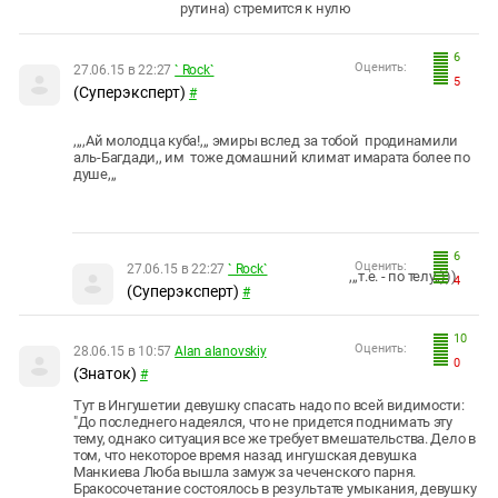
рутина) стремится к нулю
6
Оценить:
27.06.15 в 22:27
` Rock`
5
(Суперэксперт)
#
,,,,Ай молодца куба!,,, эмиры вслед за тобой продинамили
аль-Багдади,, им тоже домашний климат имарата более по
душе,,,
6
Оценить:
27.06.15 в 22:27
` Rock`
,,,т.е. - по телу,,)))
4
(Суперэксперт)
#
10
Оценить:
28.06.15 в 10:57
Alan alanovskiy
0
(Знаток)
#
Тут в Ингушетии девушку спасать надо по всей видимости:
"
До последнего надеялся, что не придется поднимать эту
тему, однако ситуация все же требует вмешательства. Дело в
том, что некоторое время назад ингушская девушка
Манкиева Люба вышла замуж за чеченского парня.
Бракосочетание состоялось в результате умыкания, девушку