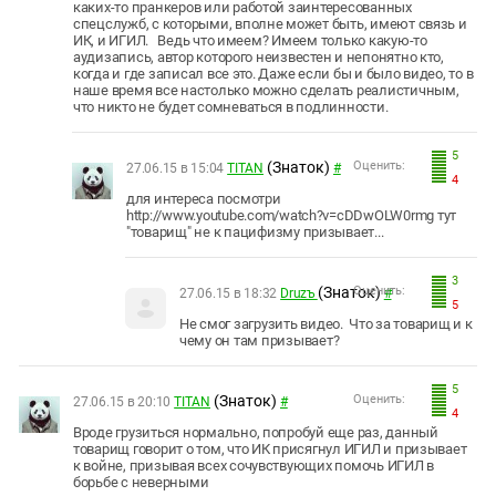
каких-то пранкеров или работой заинтересованных
спецслужб, с которыми, вполне может быть, имеют связь и
ИК, и ИГИЛ. Ведь что имеем? Имеем только какую-то
аудизапись, автор которого неизвестен и непонятно кто,
когда и где записал все это. Даже если бы и было видео, то в
наше время все настолько можно сделать реалистичным,
что никто не будет сомневаться в подлинности.
5
(Знаток)
Оценить:
27.06.15 в 15:04
TITAN
#
4
для интереса посмотри
http://www.youtube.com/watch?v=cDDwOLW0rmg тут
"товарищ" не к пацифизму призывает...
3
(Знаток)
Оценить:
27.06.15 в 18:32
Druzъ
#
5
Не смог загрузить видео. Что за товарищ и к
чему он там призывает?
5
(Знаток)
Оценить:
27.06.15 в 20:10
TITAN
#
4
Вроде грузиться нормально, попробуй еще раз, данный
товарищ говорит о том, что ИК присягнул ИГИЛ и призывает
к войне, призывая всех сочувствующих помочь ИГИЛ в
борьбе с неверными