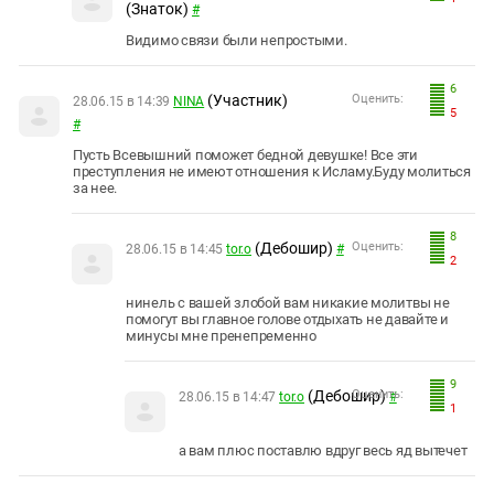
(Знаток)
#
Видимо связи были непростыми.
6
(Участник)
Оценить:
28.06.15 в 14:39
NINA
5
#
Пусть Всевышний поможет бедной девушке! Все эти
преступления не имеют отношения к Исламу.Буду молиться
за нее.
8
(Дебошир)
Оценить:
28.06.15 в 14:45
tor.o
#
2
нинель с вашей злобой вам никакие молитвы не
помогут вы главное голове отдыхать не давайте и
минусы мне пренепременно
9
(Дебошир)
Оценить:
28.06.15 в 14:47
tor.o
#
1
а вам плюс поставлю вдруг весь яд вытечет