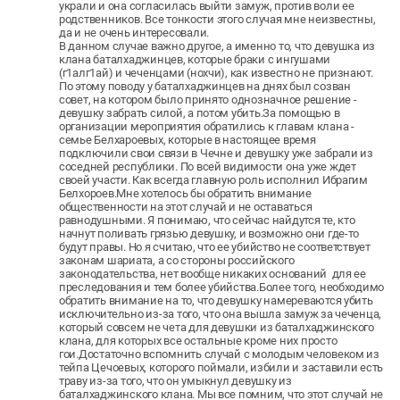
украли и она согласилась выйти замуж, против воли ее
родственников. Все тонкости этого случая мне неизвестны,
да и не очень интересовали.
В данном случае важно другое, а именно то, что девушка из
клана баталхаджинцев, которые браки с ингушами
(г1алг1ай) и чеченцами (нохчи), как известно не признают.
По этому поводу у баталхаджинцев на днях был созван
совет, на котором было принято однозначное решение -
девушку забрать силой, а потом убить.
За помощью в
организации мероприятия обратились к главам клана -
семье Белхароевых, которые в настоящее время
подключили свои связи в Чечне и девушку уже забрали из
соседней республики. По всей видимости она уже ждет
своей участи. Как всегда главную роль исполнил Ибрагим
Белхороев.
Мне хотелось бы обратить внимание
общественности на этот случай и не оставаться
равнодушными. Я понимаю, что сейчас найдутся те, кто
начнут поливать грязью девушку, и возможно они где-то
будут правы. Но я считаю, что ее убийство не соответствует
законам шариата, а со стороны российского
законодательства, нет вообще никаких оснований для ее
преследования и тем более убийства.
Более того, необходимо
обратить внимание на то, что девушку намереваются убить
исключительно из-за того, что она вышла замуж за чеченца,
который совсем не чета для девушки из баталхаджинского
клана, для которых все остальные кроме них просто
гои.
Достаточно вспомнить случай с молодым человеком из
тейпа Цечоевых, которого поймали, избили и заставили есть
траву из-за того, что он умыкнул девушку из
баталхаджинского клана. Мы все помним, что этот случай не