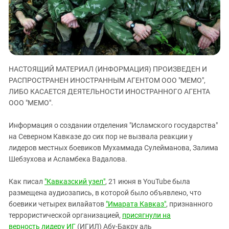
ЗАСТАВЛЯЕТ
Дагестан
КАВКАЗ ЗА ПАЛЕСТИНУ
Ингушетия
ИНАКОМЫСЛИЕ В ЧЕЧНЕ
Кабардино-Балкария
ПРЕСЛЕДОВАНИЕ АКТИВИСТОВ
МОБИЛИЗАЦИЯ И ПРОТЕСТЫ
Калмыкия
НАСТОЯЩИЙ МАТЕРИАЛ (ИНФОРМАЦИЯ) ПРОИЗВЕДЕН И
Карачаево-Черкесия
РАСПРОСТРАНЕН ИНОСТРАННЫМ АГЕНТОМ ООО "МЕМО",
Краснодарский край
ЛИБО КАСАЕТСЯ ДЕЯТЕЛЬНОСТИ ИНОСТРАННОГО АГЕНТА
ООО "МЕМО".
Нагорный Карабах
Российская Федерация
Информация о создании отделения "Исламского государства"
Ростовская область
на Северном Кавказе до сих пор не вызвала реакции у
лидеров местных боевиков Мухаммада Сулейманова, Залима
Северная Осетия - Алания
Шебзухова и Асламбека Вадалова.
СКФО
Как писал
"Кавказский узел"
, 21 июня в YouTube была
Ставропольский край
размещена аудиозапись, в которой было объявлено, что
Чечня
боевики четырех вилайатов
"Имарата Кавказ"
, признанного
Южная Осетия
террористической организацией,
присягнули на
верность
лидеру ИГ
(ИГИЛ) Абу-Бакру аль