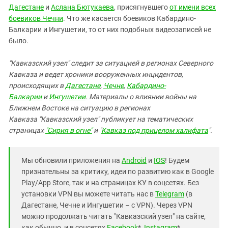
Дагестане
и
Аслана Бютукаева
, присягнувшего
от имени всех
боевиков Чечни
. Что же касается боевиков Кабардино-
Балкарии и Ингушетии, то от них подобных видеозаписей не
было.
"Кавказский узел" следит за ситуацией в регионах Северного
Кавказа и ведет хроники вооруженных инцидентов,
происходящих в
Дагестане
,
Чечне
,
Кабардино-
Балкарии
и
Ингушетии
.
Материалы о влиянии войны на
Ближнем Востоке на ситуацию в регионах
Кавказа "Кавказский узел" публикует на тематических
страницах
"Сирия в огне"
и "
Кавказ под прицелом халифата
".
Мы обновили приложения на
Android
и
IOS
! Будем
признательны за критику, идеи по развитию как в Google
Play/App Store, так и на страницах КУ в соцсетях. Без
установки VPN вы можете читать нас в
Telegram
(в
Дагестане, Чечне и Ингушетии – с VPN). Через VPN
можно продолжать читать "Кавказский узел" на сайте,
как обычно, и в соцсетях
Facebook
*,
Instagram
*,