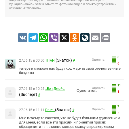
отправки фото и видео — нажмите на значок скрепки, выберите
функцию «Файл», затем отметьте фото или видео в памяти устройства и
нажмите «Отправить».
VK
Telegram
WhatsApp
Viber
X
Odnoklassniki
LiveJournal
Email
Print
8
(Знаток)
Оценить:
27.06.15 в 00:50
TITAN
#
6
теперь я спокоен нас будут кошмарить свой отечественные
бандиты
11
Оценить:
27.06.15 в 10:24
..Бэн Джойс.
Фулюганы...
1
(Эксперт)
#
7
(Знаток)
Оценить:
27.06.15 в 11:11
Druzъ
#
5
Мне почему-то кажется, что не будет большим удивлением
для меня, если все эти присяги и принятия присяг,
обращения и т.п. в конце концов окажутся розыгрышем