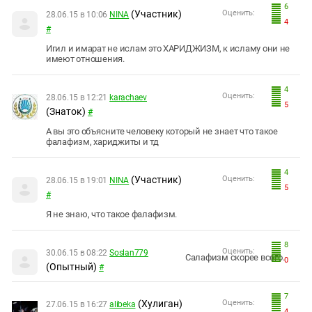
6
(Участник)
Оценить:
28.06.15 в 10:06
NINA
4
#
Игил и имарат не ислам это ХАРИДЖИЗМ, к исламу они не
имеют отношения.
4
Оценить:
28.06.15 в 12:21
karachaev
5
(Знаток)
#
А вы это объясните человеку который не знает что такое
фалафизм, хариджиты и тд
4
(Участник)
Оценить:
28.06.15 в 19:01
NINA
5
#
Я не знаю, что такое фалафизм.
8
Оценить:
30.06.15 в 08:22
Soslan779
Салафизм скорее всего.
0
(Опытный)
#
7
(Хулиган)
Оценить:
27.06.15 в 16:27
alibeka
4