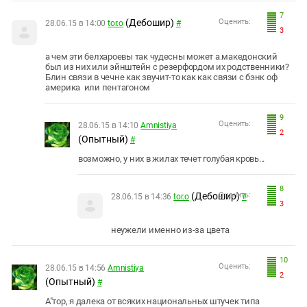
7
(Дебошир)
Оценить:
28.06.15 в 14:00
tor.o
#
3
а чем эти белхароевы так чудесны может а.македонский
был из них или эйнштейн с резерфордом их родственники?
Блин связи в чечне как звучит-то как как связи с бэнк оф
америка или пентагоном
9
Оценить:
28.06.15 в 14:10
Amnistiya
2
(Опытный)
#
возможно, у них в жилах течет голубая кровь...
8
(Дебошир)
Оценить:
28.06.15 в 14:36
tor.o
#
3
неужели именно из-за цвета
10
Оценить:
28.06.15 в 14:56
Amnistiya
2
(Опытный)
#
А"тор, я далека от всяких национальных штучек типа