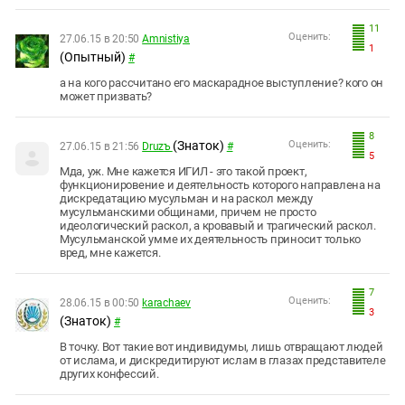
11
Оценить:
27.06.15 в 20:50
Amnistiya
1
(Опытный)
#
а на кого рассчитано его маскарадное выступление? кого он
может призвать?
8
(Знаток)
Оценить:
27.06.15 в 21:56
Druzъ
#
5
Мда, уж. Мне кажется ИГИЛ - это такой проект,
функционировение и деятельность которого направлена на
дискредатацию мусульман и на раскол между
мусульманскими общинами, причем не просто
идеологический раскол, а кровавый и трагический раскол.
Мусульманской умме их деятельность приносит только
вред, мне кажется.
7
Оценить:
28.06.15 в 00:50
karachaev
3
(Знаток)
#
В точку. Вот такие вот индивидумы, лишь отвращают людей
от ислама, и дискредитируют ислам в глазах представителе
других конфессий.