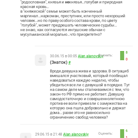
"родословная", князья и
не
князья...голубая и природная
красная кровь...
в "княжеской" семье может быть конченный
маргинал...наркоман, преступник, или просто нехороший
человек...но по праву особого состава крови, по цвету
"голубой", может предрешать человеческие судьбы...
не знаю, как согласуются ингушские обычаи с
мусульманской моралью...что приоритетно?
8
Оценить:
30.06.15 в 00:05
Alan alanovskiy
0
(Знаток)
#
Вроде девушка жива и здорова. В ситуациб
вмешался участковый, который пообещал
наведоваться каждую неделю, чтобы
убедиться все ли с девукшой в порядке. Тут
на самом деле мы сталкиваемся с тем, что
закон-то РФ прямо не работает. Девушку
самодостаточную и совершеннолетнюю
против ее воли привезли с замужества на
которую она пшла добровольно и держат
дома... разве это не равносильно
ограничению свобод человека?
6
Оценить:
29.06.15 в 21:48
Alan alanovskiy
1