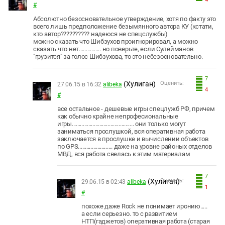
#
Абсолютно безосновательное утверждение, хотя по факту это
всего лишь предположение безымянного автора КУ (кстати,
кто автор?????????? надеюся не спецслужбы)
можно сказать что Шибзухов проигнорировал, а можно
сказать что нет................ но поверьте, если Сулейманов
"грузится" за голос Шибзухова, то это небезосновательно.
7
(Хулиган)
Оценить:
27.06.15 в 16:32
alibeka
4
#
все остальное - дешевые игры спецлужб РФ, причем
как обычно крайне непрофесиональные
игры............................................. они только могут
заниматься прослушкой, вся оперативная работа
заключается в прослушке и вычислении объектов
по GPS......................... даже на уровне районых отделов
МВД, вся работа свелась к этим материалам
7
(Хулиган)
Оценить:
29.06.15 в 02:43
alibeka
1
#
похоже даже Rock не понимает иронию.....
а если серьезно. то с развитием
НТП(гаджетов) оперативная работа (старая