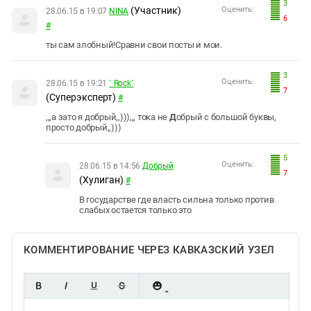
3
(Участник)
Оценить:
28.06.15 в 19:07
NINA
6
#
ты сам злобный!Сравни свои посты и мои.
3
Оценить:
28.06.15 в 19:21
` Rock`
7
(Суперэксперт)
#
,,,а зато я добрый,,))),,, тока не
Д
обрый с большой буквы,
просто добрый,,)))
5
Оценить:
28.06.15 в 14:56
Добрый
7
(Хулиган)
#
В государстве где власть сильна только против
слабых остается только это
КОММЕНТИРОВАНИЕ ЧЕРЕЗ КАВКАЗСКИЙ УЗЕЛ