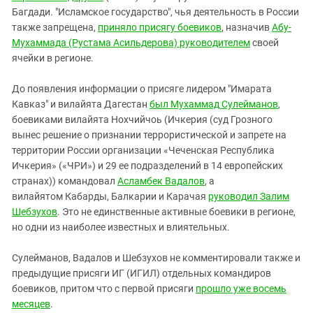
Южный Кавказ
Багдади. "Исламское государство", чья деятельность в России
ЮФО
также запрещена,
приняло присягу боевиков
, назначив
Абу-
Мухаммада (Рустама Асильдерова) руководителем
своей
ячейки в регионе.
До появления информации о присяге лидером "Имарата
Кавказ" и вилайята Дагестан
был
Мухаммад Сулейманов
,
боевиками вилайята Нохчийчоь (Ичкерия (суд Грозного
вынес решение о признании террористической и запрете на
территории России организации «Чеченская Республика
Ичкерия» («ЧРИ») и 29 ее подразделений в 14 европейских
странах)) командовал
Асламбек Вадалов
, а
вилайятом Кабарды, Балкарии и Карачая
руководил
Залим
Шебзухов
. Это не единственные активные боевики в регионе,
но одни из наиболее известных и влиятельных.
Сулейманов, Вадалов и Шебзухов не комментировали также и
предыдущие присяги ИГ (ИГИЛ) отдельных командиров
боевиков, притом что с первой присяги
прошло уже восемь
месяцев
.