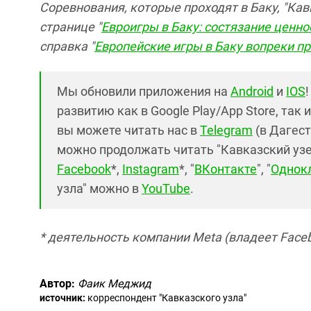
Соревнования, которые проходят в Баку, "Ка
странице "
Евроигры в Баку: состязание ценно
справка "
Европейские игры в Баку вопреки п
Мы обновили приложения на
Android
и
IOS
развитию как в Google Play/App Store, так 
вы можете читать нас в
Telegram
(в Дагест
можно продолжать читать "Кавказский узел"
Facebook
*,
Instagram
*, "
ВКонтакте
", "
Однок
узла" можно в
YouTube
.
* деятельность компании Meta (владеет Faceb
Автор:
Фаик Меджид
источник:
корреспондент "Кавказского узла"