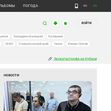
ЛЬБОМЫ
ПОГОДА
RU
EN
ВОЙТИ
шетия
Кабардино-Балкария
Калмыкия
СКФО
Ставропольский край
Чечня
Южная Осетия
Экокатастрофа на Кубани
НОВОСТИ