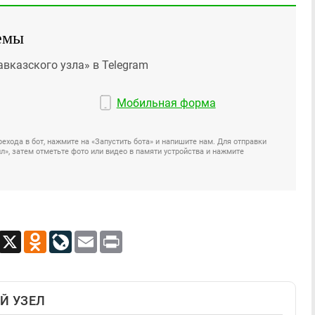
емы
авказского узла» в Telegram
Мобильная форма
ехода в бот, нажмите на «Запустить бота» и напишите нам. Для отправки
», затем отметьте фото или видео в памяти устройства и нажмите
App
Viber
X
Odnoklassniki
LiveJournal
Email
Print
Й УЗЕЛ