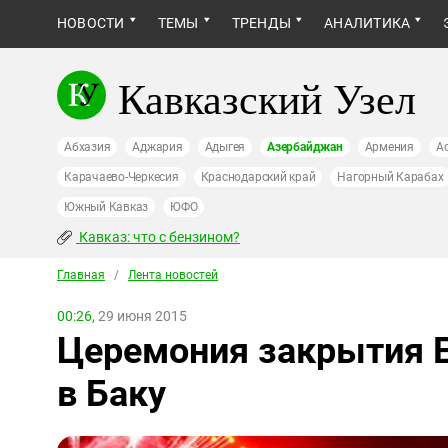
НОВОСТИ
ТЕМЫ
ТРЕНДЫ
АНАЛИТИКА
Кавказский Узел
Абхазия
Аджария
Адыгея
Азербайджан
Армения
А
Карачаево-Черкесия
Краснодарский край
Нагорный Карабах
Южный Кавказ
ЮФО
Кавказ: что с бензином?
Главная
/
Лента новостей
00:26,
29 июня 2015
Церемония закрытия Е
в Баку