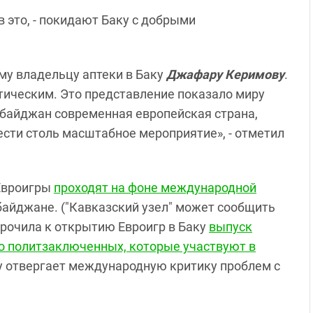
 в это, - покидают Баку с добрыми
му владельцу аптеки в Баку
Джафару Керимову
.
ическим. Это представление показало миру
ербайджан современная европейская страна,
ести столь масштабное мероприятие», - отметил
 Евроигры
проходят на фоне международной
айджане. ("Кавказский узел" может сообщить
урочила к открытию Евроигр в Баку
в
ыпуск
о политзаключенных, которые участвуют в
у отвергает международную критику проблем с