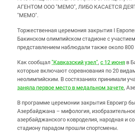
АГЕНТОМ ООО "МЕМО", ЛИБО КАСАЕТСЯ ДЕ
"МЕМО".
Торжественная церемония закрытия I Европей
Бакинском олимпийском стадионе с участием 
представлением наблюдали также около 800 м
Как сообщал
"Кавказский узел"
,
с 12 июня
в Б
которые включают соревнования по 20 видам
неолимпийским. В состязаниях принимали уча
заняла первое место в медальном зачете
, Аз
В программе церемонии закрытия Евроигр бы
Азербайджана – мифология, изобразительное
азербайджанского ковроделия, народная и со
стадиону парадом прошли спортсмены.