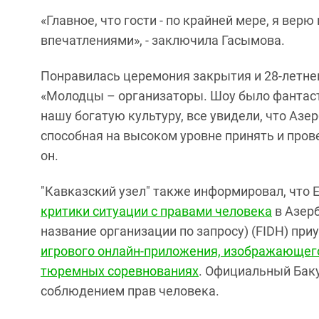
«Главное, что гости - по крайней мере, я верю
впечатлениями», - заключила Гасымова.
Понравилась церемония закрытия и 28-летне
«Молодцы – организаторы. Шоу было фантаст
нашу богатую культуру, все увидели, что Аз
способная на высоком уровне принять и пров
он.
"Кавказский узел" также информировал, что
критики ситуации с правами человека
в Азерб
название организации по запросу) (FIDH) при
игрового онлайн-приложения, изображающег
тюремных соревнованиях
. Официальный Бак
соблюдением прав человека.