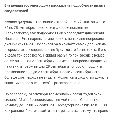
Владелица гостевого дома рассказала
подробности визита
следователей
Карина Цатурян
, в гостинице которой Евгений Ипатов жил с
24 по 28 сентября, поделилась с корреспондентом
"Кавказского узла" подробностями о последних днях жизни
Ипатова. "Этот парень ко мне пожить на три дня попросился
днем 24 сентября. Поселился он в комнате самой дальней на
втором этаже и спрашивал: не будут ли его беспокоить. Я его
видела три раза всего. Первый раз 24-го при заезде в номер.
Затем он вышел 27 сентября из номера и попросил продления
на сутки, и потом вышел 28 сентября и попросил продлить
проживание еще до 29 сентября. После 28 сентября я его
больше уже никогда не видела. Может, он и уходил из дома, не
знаю. Было все очень тихо", – рассказала она.
По ее словам, 29 сентября тормозивший поезд "гудел очень
сильно". "И я забеспокоилась, где мой жилец. Он оплатил
комнату до 12.00 29 сентября. Поезд тормозил где-то в 11.30
или раньше. Я хотела зайти, но не решалась, потому что право