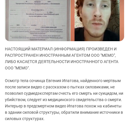
ЗАСТАВЛЯЕТ
Дагестан
КАВКАЗ ЗА ПАЛЕСТИНУ
Ингушетия
ИНАКОМЫСЛИЕ В ЧЕЧНЕ
Кабардино-Балкария
ПРЕСЛЕДОВАНИЕ АКТИВИСТОВ
МОБИЛИЗАЦИЯ И ПРОТЕСТЫ
Калмыкия
Карачаево-Черкесия
НАСТОЯЩИЙ МАТЕРИАЛ (ИНФОРМАЦИЯ) ПРОИЗВЕДЕН И
Краснодарский край
РАСПРОСТРАНЕН ИНОСТРАННЫМ АГЕНТОМ ООО "МЕМО",
Нагорный Карабах
ЛИБО КАСАЕТСЯ ДЕЯТЕЛЬНОСТИ ИНОСТРАННОГО АГЕНТА
Российская Федерация
ООО "МЕМО".
Ростовская область
Осмотр тела сочинца Евгения Ипатова, найденного мертвым
Северная Осетия - Алания
после записи видео с рассказом о пытках силовиками, не
позволил судмедэкспертам счесть его смерть ни суицидом, ни
СКФО
убийством, следует из медицинского свидетельства о смерти.
Ставропольский край
Интерьер в предсмертном видео Ипатова похож на кабинеты
Чечня
в здании силовой структуры, обратили внимание источники в
силовых структурах.
Южная Осетия