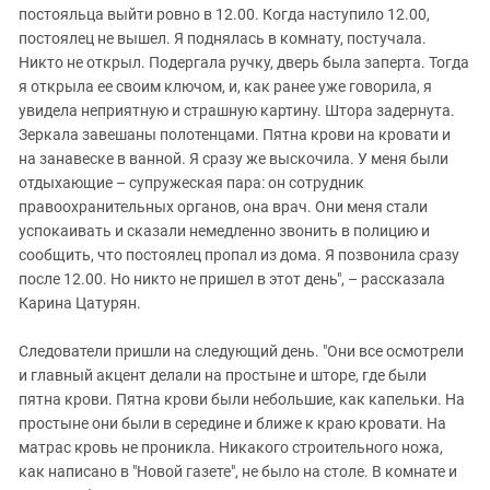
постояльца выйти ровно в 12.00. Когда наступило 12.00,
постоялец не вышел. Я поднялась в комнату, постучала.
Никто не открыл. Подергала ручку, дверь была заперта. Тогда
я открыла ее своим ключом, и, как ранее уже говорила, я
увидела неприятную и страшную картину. Штора задернута.
Зеркала завешаны полотенцами. Пятна крови на кровати и
на занавеске в ванной. Я сразу же выскочила. У меня были
отдыхающие – супружеская пара: он сотрудник
правоохранительных органов, она врач. Они меня стали
успокаивать и сказали немедленно звонить в полицию и
сообщить, что постоялец пропал из дома. Я позвонила сразу
после 12.00. Но никто не пришел в этот день", – рассказала
Карина Цатурян.
Следователи пришли на следующий день. "Они все осмотрели
и главный акцент делали на простыне и шторе, где были
пятна крови. Пятна крови были небольшие, как капельки. На
простыне они были в середине и ближе к краю кровати. На
матрас кровь не проникла. Никакого строительного ножа,
как написано в "Новой газете", не было на столе. В комнате и