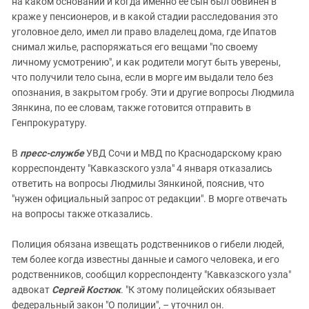
на каком основании и когда именно ее сын был обвинен в
краже у пенсионеров, и в какой стадии расследования это
уголовное дело, имел ли право владелец дома, где Ипатов
снимал жилье, распоряжаться его вещами "по своему
личному усмотрению", и как родители могут быть уверены,
что получили тело сына, если в морге им выдали тело без
опознания, в закрытом гробу. Эти и другие вопросы Людмила
Зянкина, по ее словам, также готовится отправить в
Генпрокуратуру.
В
пресс-службе
УВД Сочи и МВД по Краснодарскому краю
корреспонденту "Кавказского узла" 4 января отказались
ответить на вопросы Людмилы Зянкиной, пояснив, что
"нужен официальный запрос от редакции". В морге отвечать
на вопросы также отказались.
Полиция обязана извещать родственников о гибели людей,
тем более когда известны данные и самого человека, и его
родственников, сообщил корреспонденту "Кавказского узла"
адвокат
Сергей Костюк
. "К этому полицейских обязывает
федеральный закон "О полиции", – уточнил он.