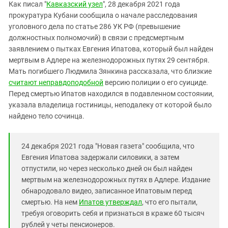
Южный Кавказ
Как писал "
Кавказский узел
", 28 декабря 2021 года
прокуратура Кубани сообщила о начале расследования
ЮФО
уголовного дела по статье 286 УК РФ (превышение
должностных полномочий) в связи с предсмертным
заявлением о пытках Евгения Ипатова, который был найден
мертвым в Адлере на железнодорожных путях 29 сентября.
Мать погибшего Людмила Зянкина рассказала, что близкие
считают неправдоподобной
версию полиции о его суициде.
Перед смертью Ипатов находился в подавленном состоянии,
указала владелица гостиницы, неподалеку от которой было
найдено тело сочинца.
24 декабря 2021 года "Новая газета" сообщила, что
Евгения Ипатова задержали силовики, а затем
отпустили, но через несколько дней он был найден
мертвым на железнодорожных путях в Адлере. Издание
обнародовало видео, записанное Ипатовым перед
смертью. На нем
Ипатов утверждал
, что его пытали,
требуя оговорить себя и признаться в краже 60 тысяч
рублей у четы пенсионеров.