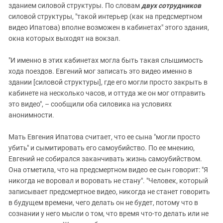
зданием силовой структуры. По словам
двух сотрудников
силовой структуры, "такой интерьер (как на предсмертном
видео Ипатова) вполне возможен в кабинетах" этого здания,
окна которых выходят на вокзал.
"И именно в этих кабинетах могла быть такая слышимость
хода поездов. Евгений мог записать это видео именно в
здании [силовой структуры], где его могли просто закрыть в
кабинете на несколько часов, и оттуда же он мог отправить
это видео", – сообщили оба силовика на условиях
анонимности.
Мать Евгения Ипатова считает, что ее сына "могли просто
убить" и сымитировать его самоубийство. По ее мнению,
Евгений не собирался заканчивать жизнь самоубийством.
Она отметила, что на предсмертном видео ее сын говорит: "Я
никогда не воровал и воровать не стану". "Человек, который
записывает предсмертное видео, никогда не станет говорить
в будущем времени, чего делать он не будет, потому что в
сознании у него мысли о том, что время что-то делать или не