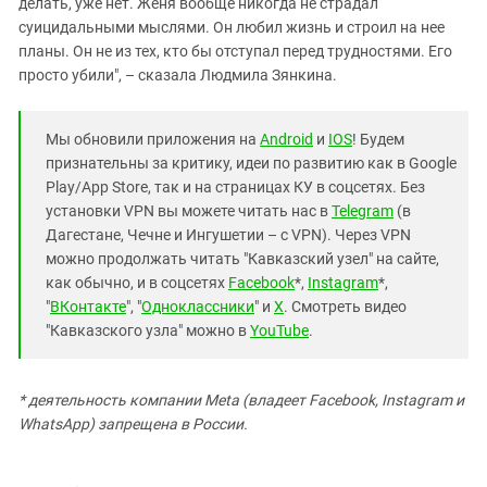
делать, уже нет. Женя вообще никогда не страдал
суицидальными мыслями. Он любил жизнь и строил на нее
планы. Он не из тех, кто бы отступал перед трудностями. Его
просто убили", – сказала Людмила Зянкина.
Мы обновили приложения на
Android
и
IOS
! Будем
признательны за критику, идеи по развитию как в Google
Play/App Store, так и на страницах КУ в соцсетях. Без
установки VPN вы можете читать нас в
Telegram
(в
Дагестане, Чечне и Ингушетии – с VPN). Через VPN
можно продолжать читать "Кавказский узел" на сайте,
как обычно, и в соцсетях
Facebook
*,
Instagram
*,
"
ВКонтакте
", "
Одноклассники
" и
X
. Смотреть видео
"Кавказского узла" можно в
YouTube
.
* деятельность компании Meta (владеет Facebook, Instagram и
WhatsApp) запрещена в России.