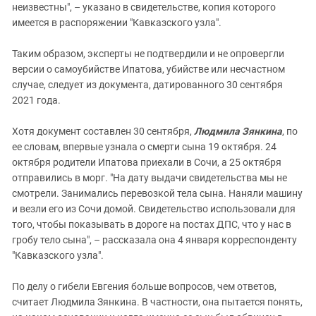
неизвестны", – указано в свидетельстве, копия которого
имеется в распоряжении "Кавказского узла".
Таким образом, эксперты не подтвердили и не опровергли
версии о самоубийстве Ипатова, убийстве или несчастном
случае, следует из документа, датированного 30 сентября
2021 года.
Хотя документ составлен 30 сентября,
Людмила Зянкина
, по
ее словам, впервые узнала о смерти сына 19 октября. 24
октября родители Ипатова приехали в Сочи, а 25 октября
отправились в морг. "На дату выдачи свидетельства мы не
смотрели. Занимались перевозкой тела сына. Наняли машину
и везли его из Сочи домой. Свидетельство использовали для
того, чтобы показывать в дороге на постах ДПС, что у нас в
гробу тело сына", – рассказала она 4 января корреспонденту
"Кавказского узла".
По делу о гибели Евгения больше вопросов, чем ответов,
считает Людмила Зянкина. В частности, она пытается понять,