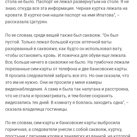
стола не было. Паспорт не лежал развернутым на столе. Я не
знаю, откуда вся эта информация. Черная куртка лежала на
кровати. В куртке они нашли паспорт на имя Ипатова", –
рассказала Цатурян.
По ее словам, среди вещей также был саквояж. "Он был
пустой. Только лежал большой кусок аптечной ваты
разорванный в саквояже, как будто он использовал вату,
чтобы остановить кровь. И ложечка для обуви еще лежала.
Все, больше ничего в саквояже не было. На тумбочке лежали
порезанные сим-карты от телефона и две банковские карты.
Я просила следователей забрать все это. Но они сказали, что
это им не нужно. Они не просили у меня камеры
видеонаблюдения. А сама я была так напугана и расстроена,
что не стала и просматривать, и тем более сохранять
видеозапись тех дней. В комнату я боялась заходить одна", –
сказала владелица гостиницы.
По ее словам, сим-карты и банковские карты выбросила
горничная, а следователи унесли с собой саквояж, куртку,
простыни с пятнами крови и занавеску из ванной, на которой