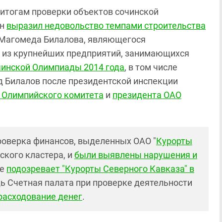
о итогам проверки объектов сочинской
ин
выразил недовольство темпами строительства
 Магомеда Билалова, являющегося
го из крупнейших предприятий, занимающихся
чинской Олимпиады 2014 года
, в том числе
д Билалов после президентской инспекции
 Олимпийского комитета
и
президента ОАО
роверка финансов, выделенных ОАО "
Курорты
еского кластера, и
были выявлены нарушения и
же
подозревает "Курорты Северного Кавказа" в
ь Счетная палата при проверке деятельности
расходование денег
.