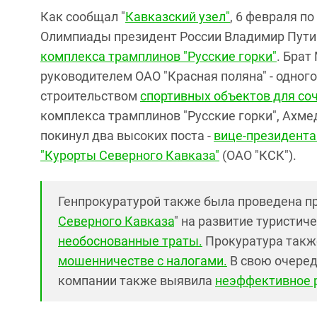
Как сообщал "
Кавказский узел"
, 6 февраля п
Олимпиады президент России Владимир Пут
комплекса трамплинов "Русские горки"
. Брат
руководителем ОАО "Красная поляна" - одно
строительством
спортивных объектов для со
комплекса трамплинов "Русские горки", Ахме
покинул два высоких поста -
вице-президента
"Курорты Северного Кавказа"
(ОАО "КСК").
Генпрокуратурой также была проведена п
Северного Кавказа
" на развитие туристич
необоснованные траты.
Прокуратура так
мошенничестве с налогами.
В свою очеред
компании также выявила
неэффективное 