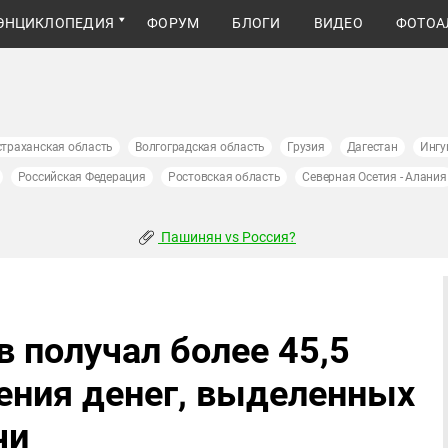
ЭНЦИКЛОПЕДИЯ
ФОРУМ
БЛОГИ
ВИДЕО
ФОТОА
страханская область
Волгоградская область
Грузия
Дагестан
Ингу
Российская Федерация
Ростовская область
Северная Осетия - Алания
Пашинян vs Россия?
 получал более 45,5
ения денег, выделенных
чи