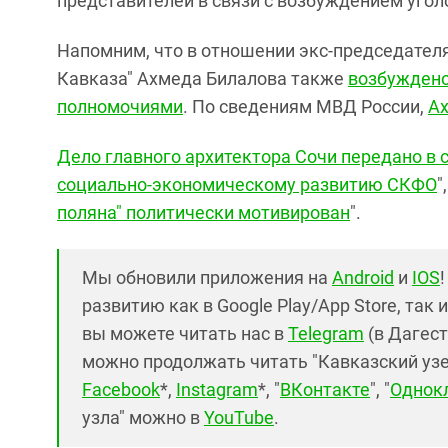
представителей в связи с возбуждением угол
Напомним, что в отношении экс-председател
Кавказа" Ахмеда Билалова также
возбуждено
полномочиями
. По сведениям МВД России,
Aх
Дело главного архитектора Сочи передано в 
социально-экономическому развитию СКФО
",
поляна" политически мотивирован
".
Мы обновили приложения на
Android
и
IOS
развитию как в Google Play/App Store, так 
вы можете читать нас в
Telegram
(в Дагест
можно продолжать читать "Кавказский узел"
Facebook
*,
Instagram
*, "
ВКонтакте
", "
Однок
узла" можно в
YouTube
.