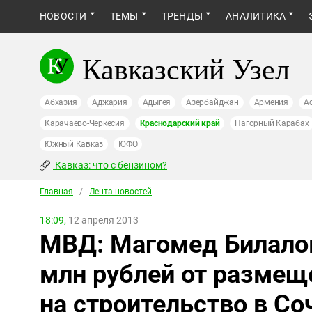
НОВОСТИ
ТЕМЫ
ТРЕНДЫ
АНАЛИТИКА
Кавказский Узел
Абхазия
Аджария
Адыгея
Азербайджан
Армения
А
Карачаево-Черкесия
Краснодарский край
Нагорный Карабах
Южный Кавказ
ЮФО
Кавказ: что с бензином?
Главная
/
Лента новостей
18:09,
12 апреля 2013
МВД: Магомед Билалов
млн рублей от размещ
на строительство в Со