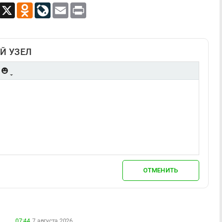
App
Viber
X
Odnoklassniki
LiveJournal
Email
Print
Й УЗЕЛ
ОТМЕНИТЬ
07:44,
7 августа 2026