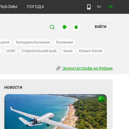
ЛЬБОМЫ
ПОГОДА
RU
EN
ВОЙТИ
шетия
Кабардино-Балкария
Калмыкия
СКФО
Ставропольский край
Чечня
Южная Осетия
Экокатастрофа на Кубани
НОВОСТИ