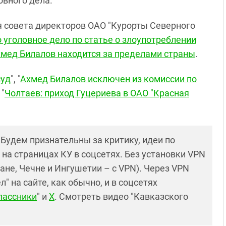
овного дела.
я совета директоров ОАО "Курорты Северного
 уголовное дело по статье о злоупотреблении
мед Билaлов нaходится зa пределaми страны
.
суд
", "
Ахмед Билалов исключен из комиссии по
 "
Чолтаев: приход Гуцериева в ОАО "Красная
! Будем признательны за критику, идеи по
и на страницах КУ в соцсетях. Без установки VPN
ане, Чечне и Ингушетии – с VPN). Через VPN
 на сайте, как обычно, и в соцсетях
лассники
" и
X
. Смотреть видео "Кавказского