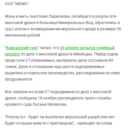
ЗАСТАВЛЯЕТ
ООО "МЕМО".
Дагестан
КАВКАЗ ЗА ПАЛЕСТИНУ
Ингушетия
ИНАКОМЫСЛИЕ В ЧЕЧНЕ
Жена и мать Анатолия Ларионова, погибшего в результате
массовой драки в больнице Минеральных Вод, обратились в
Кабардино-Балкария
ПРЕСЛЕДОВАНИЕ АКТИВИСТОВ
суд с иском о возмещении им морального вреда в размере 36
МОБИЛИЗАЦИЯ И ПРОТЕСТЫ
Калмыкия
миллионов рублей.
Карачаево-Черкесия
"
Кавказский узел
" писал, что
29 апреля начался судебный
Краснодарский край
процесс
по делу о массовой драке в Минводах. Перед судом
Нагорный Карабах
предстали 27 обвиняемых, материалы дела составили 89
томов. Дело в отношении еще шести подозреваемых
Российская Федерация
выделено в отдельное производство, расследование по нему
Ростовская область
продолжается.
Северная Осетия - Алания
Иск заявлен ко всем 27 подсудимым по делу о массовой
СКФО
драке, сообщила 18 ноября руководитель пресс-службы
Ставропольский край
краевого суда Оксана Мелихова.
Чечня
"Результат - будет ли выплачен моральный ущерб или нет -
Южная Осетия
будет оглашен вместе с приговором", - приводит ее слова