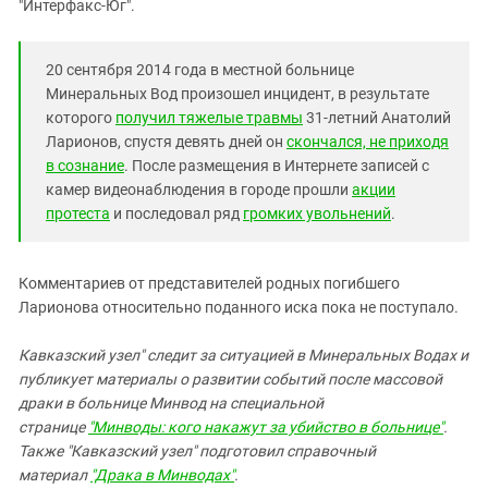
Южный Кавказ
"Интерфакс-Юг".
ЮФО
20 сентября 2014 года в местной больнице
Минеральных Вод произошел инцидент, в результате
которого
получил тяжелые травмы
31-летний Анатолий
Ларионов, спустя девять дней он
скончался, не приходя
в сознание
. После размещения в Интернете записей с
камер видеонаблюдения в городе прошли
акции
протеста
и последовал ряд
громких увольнений
.
Комментариев от представителей родных погибшего
Ларионова относительно поданного иска пока не поступало.
Кавказский узел" следит за ситуацией в Минеральных Водах и
публикует материалы о развитии событий после массовой
драки в больнице Минвод на специальной
странице
"Минводы: кого накажут за убийство в больнице"
.
Также "Кавказский узел" подготовил справочный
материал
"Драка в Минводах"
.