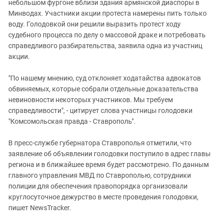
Южный Кавказ
небольшом фургоне вблизи здания армянской диаспоры в
Минводах. Участники акции протеста намерены пить только
ЮФО
воду. Голодовкой они решили выразить протест ходу
судебного процесса по делу о массовой драке и потребовать
справедливого разбирательства, заявила одна из участниц
акции.
"По нашему мнению, суд отклоняет ходатайства адвокатов
обвиняемых, которые собрали отдельные доказательства
невиновности некоторых участников. Мы требуем
справедливости", - цитирует слова участницы голодовки
"Комсомольская правда - Ставрополь".
В пресс-службе губернатора Ставрополья отметили, что
заявление об объявлении голодовки поступило в адрес главы
региона и в ближайшее время будет рассмотрено. По данным
главного управления МВД по Ставрополью, сотрудники
полиции для обеспечения правопорядка организовали
круглосуточное дежурство в месте проведения голодовки,
пишет NewsTracker.