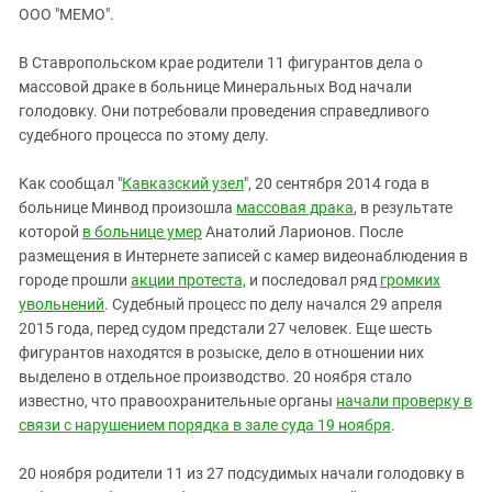
ЗАСТАВЛЯЕТ
ООО "МЕМО".
Дагестан
КАВКАЗ ЗА ПАЛЕСТИНУ
Ингушетия
ИНАКОМЫСЛИЕ В ЧЕЧНЕ
В Ставропольском крае родители 11 фигурантов дела о
массовой драке в больнице Минеральных Вод начали
Кабардино-Балкария
ПРЕСЛЕДОВАНИЕ АКТИВИСТОВ
голодовку. Они потребовали проведения справедливого
МОБИЛИЗАЦИЯ И ПРОТЕСТЫ
Калмыкия
судебного процесса по этому делу.
Карачаево-Черкесия
Как сообщал "
Кавказский узел
", 20 сентября 2014 года в
Краснодарский край
больнице Минвод произошла
массовая драка
,
в результате
Нагорный Карабах
которой
в больнице умер
Анатолий Ларионов. После
размещения в Интернете записей с камер видеонаблюдения в
Российская Федерация
городе прошли
акции протеста,
и последовал ряд
громких
Ростовская область
увольнений
. Судебный процесс по делу начался 29 апреля
Северная Осетия - Алания
2015 года, перед судом предстали 27 человек. Еще шесть
фигурантов находятся в розыске, дело в отношении них
СКФО
выделено в отдельное производство. 20 ноября стало
Ставропольский край
известно, что правоохранительные органы
начали проверку в
связи с нарушением порядка в зале суда 19 ноября
.
Чечня
Южная Осетия
20 ноября родители 11 из 27 подсудимых начали голодовку в