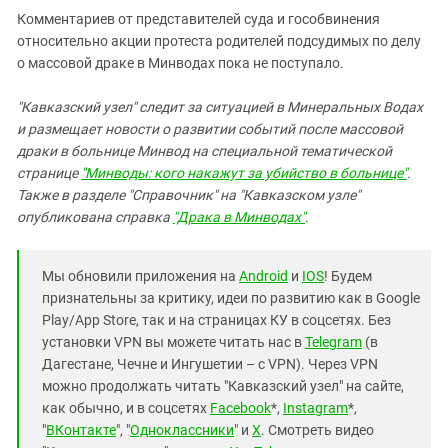
Комментариев от представителей суда и гособвинения
относительно акции протеста родителей подсудимых по делу
о массовой драке в Минводах пока не поступало.
"Кавказский узел" следит за ситуацией в Минеральных Водах
и размещает новости о развитии событий после массовой
драки в больнице Минвод на специальной тематической
странице
"Минводы: кого накажут за убийство в больнице"
.
Также в разделе "Справочник" на "Кавказском узле"
опубликована справка
"Драка в Минводах"
.
Мы обновили приложения на
Android
и
IOS
! Будем
признательны за критику, идеи по развитию как в Google
Play/App Store, так и на страницах КУ в соцсетях. Без
установки VPN вы можете читать нас в
Telegram
(в
Дагестане, Чечне и Ингушетии – с VPN). Через VPN
можно продолжать читать "Кавказский узел" на сайте,
как обычно, и в соцсетях
Facebook
*,
Instagram
*,
"
ВКонтакте
", "
Одноклассники
" и
X
. Смотреть видео