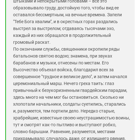
штыками и непокрытыми головами – все это
образовывало груду, достойную того, чтобы вид ее
оставался бессмертным, на вечные времена. Запели
"Тебе Бога хвалим", и в окрестных горах раздались
выстрел за выстрелом; отдаваясь тысячами эхо,
каждый из них обращался в продолжительный
громовый раскат.
По окончании службы, священники окропили ряды
батальонов святою водою; знамена, при звуках
барабанов и музыки, отнесены по местам. Его
Высочество объехал войска, благодарил всех за
совершенное "трудное и великое дело", и затем начался
церемониальный марш. Нечего греха таить: глаз
привычный к безукоризненным гвардейским парадам,
здесь много на чем мог бы остановиться. Сколько ни
хлопотали начальники, солдаты суетились, старались
и, разумеется, тем портили дело. Нередко старые,
храбрейшие, известные своею неустрашимостью воины,
тут и смотрят как-то пытливо и выступают робко,
словно барышни. Равнение, разумеется, местами
прихрамывало; случалось даже, от излишнего рвения,