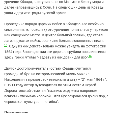
урочище Кбаада, выступив вниз по Мзымте к берегу моря и
далее направившись к Сочи. На следующий день из Кбаады
ушли и другие отряды русской армии.
Проведение парада царских войск в Кбааде было особенно
символичным, поскольку это урочище почиталась у черкесов
как священное место. В центре большой поляны, где стоял
лагерь русских войск, росли две большие священные пихты
15
. Одну из них действительно можно увидеть на фотографии
1864 года. Впоследствии эти деревья срубили поселившиеся
16
здесь греки, чтобы "надрать из них драни для изб"
.
Другой достопримечательностью Кбаады считался
громадный бук, на котором великий Князь Михаил
Николаевич вырезал свои инициалы и дату – "21 мая 1864 г.".
В 1911 году автор путеводителя по этим местам Сергей
Дороватовский отмечал: "надпись окружена лавровым
венком и увенчана короной. Этот бук сохранился до сих пор, а
черкесская культура – погибла".
Примечания