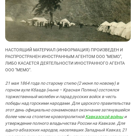
ЗАСТАВЛЯЕТ
Дагестан
КАВКАЗ ЗА ПАЛЕСТИНУ
Ингушетия
ИНАКОМЫСЛИЕ В ЧЕЧНЕ
Кабардино-Балкария
ПРЕСЛЕДОВАНИЕ АКТИВИСТОВ
МОБИЛИЗАЦИЯ И ПРОТЕСТЫ
Калмыкия
Карачаево-Черкесия
НАСТОЯЩИЙ МАТЕРИАЛ (ИНФОРМАЦИЯ) ПРОИЗВЕДЕН И
Краснодарский край
РАСПРОСТРАНЕН ИНОСТРАННЫМ АГЕНТОМ ООО "МЕМО",
Нагорный Карабах
ЛИБО КАСАЕТСЯ ДЕЯТЕЛЬНОСТИ ИНОСТРАННОГО АГЕНТА
ООО "МЕМО".
Российская Федерация
Ростовская область
21 мая 1864 года по старому стилю (2 июня по новому) в
горном ауле Кбаада (ныне – Красная Поляна) состоялся
Северная Осетия - Алания
торжественный молебен и парад русских войск в честь
СКФО
победы над горскими народами. Для царского правительства
Ставропольский край
этот день официально ознаменовал окончание затянувшейся
более чем на столетие кровопролитной
Кавказской войны
и
Чечня
утверждение полного владычества России на Кавказе. Для
Южная Осетия
адыго-абхазских народов, населявших Западный Кавказ, 21