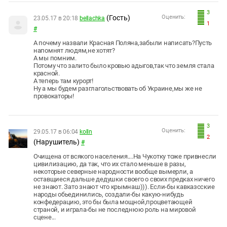
3
(Гость)
Оценить:
23.05.17 в 20:18
bellachka
1
#
А почему назвали Красная Поляна,забыли написать?Пусть
напомнят людям,не хотят?
А мы помним.
Потому что залито было кровью адыгов,так что земля стала
красной.
А теперь там курорт!
Ну а мы будем разглагольствовать об Украине,мы же не
провокаторы!
3
Оценить:
29.05.17 в 06:04
kolln
2
(Нарушитель)
#
Очищена от всякого населения....На Чукотку тоже привнесли
цивилизацию, да так, что их стало меньше в разы,
некоторые северные народности вообще вымерли, а
оставщиеся дальше дедушки своего о своих предках ничего
не знают. Зато знают что крымнаш))). Если-бы кавказсские
народы обьединились, создали-бы какую-нибудь
конфедерацию, это бы была мощной,процветающей
страной, и играла-бы не последнюю роль на мировой
сцене...