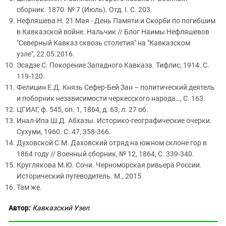
сборник. 1870. № 7 (Июль). Отд. I. С. 203.
Нефляшева Н. 21 Мая - День Памяти и Скорби по погибшим
в Кавказской войне. Нальчик // Блог Наимы Нефляшевов
"Северный Кавказ сквозь столетия" на "Кавказском
узле", 22.05.2016.
Эсадзе С. Покорение Западного Кавказа. Тифлис, 1914. С.
119-120.
Фелицин Е.Д. Князь Сефер-Бей Зан – политический деятель
и поборник независимости черкесского народа…, С. 163.
ЦГИАГ, ф. 545, оп. 1, 1864, д. 63, л. 27 об.
Инал-Ипа Ш.Д. Абхазы. Историко-географические очерки.
Сухуми, 1960. С. 47, 358-366.
Духовской С.М. Даховский отряд на южном склоне гор в
1864 году // Военный сборник, № 12, 1864, С. 339-340.
Круглякова М.Ю. Сочи. Черноморская ривьера России.
Исторический путеводитель. М., 2015.
Там же.
Автор:
Кавказский Узел