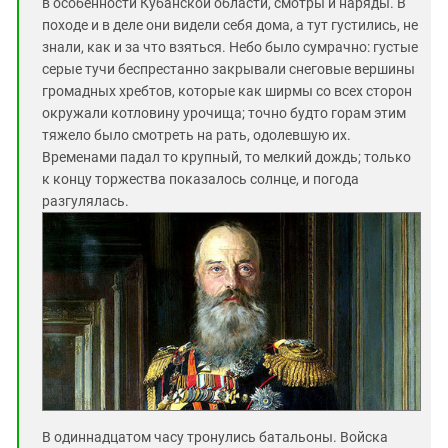
в особенности Кубанской области, смотры и наряды.
В
походе и в деле они видели себя дома, а тут густились, не
знали, как и за что взяться. Небо было сумрачно: густые
серые тучи беспрестанно закрывали снеговые вершины
громадных хребтов, которые как ширмы со всех сторон
окружали котловину урочища; точно будто горам этим
тяжело было смотреть на рать, одолевшую их.
Временами падал то крупный, то мелкий дождь; только
к концу торжества показалось солнце, и погода
разгулялась
.
В одиннадцатом часу тронулись батальоны. Войска