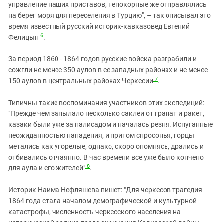
управление наших приставов, непокорные же отправлялись
на берег моря для переселения в Турцию", – так описывал это
время известный русский историк-кавказовед Евгений
6
Фелицын
.
За период 1860 - 1864 годов русские войска разграбили и
сожгли не менее 350 аулов в ее западных районах и не менее
7
150 аулов в центральных районах Черкесии
.
Типичны такие воспоминания участников этих экспедиций:
"Прежде чем запылало несколько саклей от гранат и ракет,
казаки были уже за палисадом и началась резня. Испуганные
неожиданностью нападения, и притом спросонья, горцы
метались как угорелые, однако, скоро опомнясь, дрались и
отбивались отчаянно. В час времени все уже было кончено
8
для аула и его жителей"
.
Историк Наима Нефляшева пишет: "Для черкесов трагедия
1864 года стала началом демографической и культурной
катастрофы, численность черкесского населения на