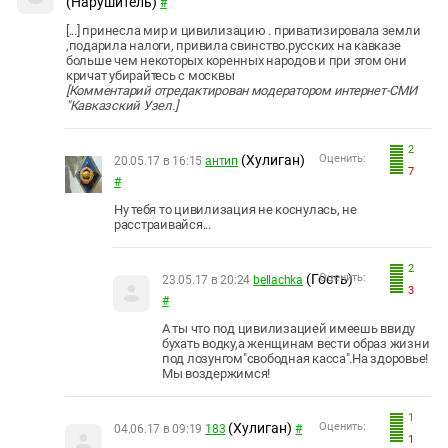
(Нарушитель)
#
[...] принесла мир и цивилизацию . приватизировала земли
,подарила налоги, привила свинство.русских на кавказе
больше чем некоторых коренных народов и при этом они
кричат убирайтесь с москвы
[Комментарий отредактирован модератором интернет-СМИ
"Кавказский Узел.]
2
(Хулиган)
Оценить:
20.05.17 в 16:15
антип
7
#
Ну тебя то цивилизация не коснулась, не
расстраивайся...
2
(Гость)
Оценить:
23.05.17 в 20:24
bellachka
3
#
А ты что под цивилизацией имеешь ввиду
бухать водку,а женщинам вести образ жизни
под лозунгом"свободная касса".На здоровье!
Мы воздержимся!
1
(Хулиган)
Оценить:
04.06.17 в 09:19
183
#
1