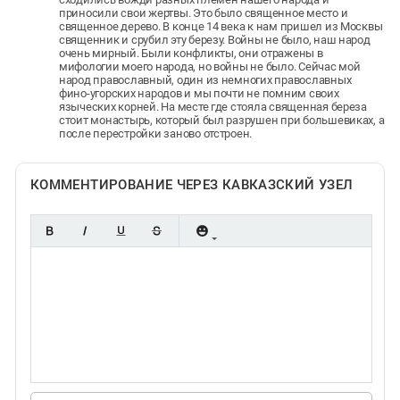
приносили свои жертвы. Это было священное место и
священное дерево. В конце 14 века к нам пришел из Москвы
священник и срубил эту березу. Войны не было, наш народ
очень мирный. Были конфликты, они отражены в
мифологии моего народа, но войны не было. Сейчас мой
народ православный, один из немногих православных
фино-угорских народов и мы почти не помним своих
языческих корней. На месте где стояла священная береза
стоит монастырь, который был разрушен при большевиках, а
после перестройки заново отстроен.
КОММЕНТИРОВАНИЕ ЧЕРЕЗ КАВКАЗСКИЙ УЗЕЛ