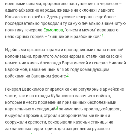
военными силами, продолжило наступление на черкесов –
адыго-абхазские народы, жившие на склонах Главного
Кавказского хребта. Здесь русские генералы еще более
последовательно проводили ту самую печально знаменитую
политику генерала
Ермолова
, "огнем и мечом" каравшего
1
непокорных горцев – "хищников и разбойников"
.
Идейными организаторами и проводниками плана военной
колонизации, принятого Александром II, стали кавказский
наместник князь Александр Барятинский и генерал Николай
Евдокимов, назначенный в 1860 году командующим
2
войсками на Западном фронте
.
Генерал Евдокимов опирался как на регулярные армейские
части, так и на отряды Кубанского казачьего войска,
которые вместо проведения признанных бесполезными
3
карательных экспедиций
занимались прокладкой дорог,
вырубали просеки, строили оборонительные линии и
сооружали крепости, основывали казачьи станицы на
захваченных территориях для закрепления русского