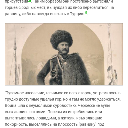
4
присутствия
. Таким образом они постепенно вытесняли
горцев с родных мест, вынуждая их либо переселиться на
5
равнину, либо навсегда выехать в Турцию
.
"Туземное население, теснимое со всех сторон, устремилось в
трудно доступные ущелья гор, но и там не могло удержаться.
Война шла с неумолимой суровостью. Черкесские аулы
выжигались сотнями. Посевы их истреблялись или
вытаптывались лошадьми, а жители, изъявлявшие
покорность, выселялись на плоскость [равнину] под