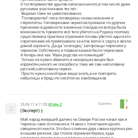
О гостепреимстве адыгов написано много,в том числе даже
русскими участниками тех лет.
Видимо-тоже не цивилизованно.
"Головорезтво"-типа головорезы-снова незнание и
стереотипы. Головорезами черкесов прозвали по-другим
причинам-в древности в военных походах,не всегда была
возможность привезти всё тело убитого на Родину-поэтому
существовала практика отрезания головы убитого адыга его
соратниками,её привязывали за клок волос к седлу и везли
домой хоронить. Да-да "оселедец" запорожцы переняли у
черкесов. Собственно и первые казаки-были черкесами.
А теперь-они как "Иван родства не помнящий"
Только не нужно обвинять в нехороших вещях-был
корректен,никого не оскорбил,к тому же сам наполовину
русский,наполовину-черкес.
Просто нужно некоторые вещи знать,а не повторять
небылицы и бред,что несётся из зомбоящиков.
0
Оценить:
26.06.17 в 11:03
Игорь С
0
(Эксперт)
#
Мой народ живущий далеко на Севере России начал как и
Черкесы свое сплочение в 14 веке с почитания одного
священного места. Это был слияние двух самых крупных рек
в нашем регионе, где стояла огромная береза, куда
сходились вожди разных племен нашего народа и