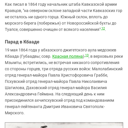
Как писал в 1864 году начальник штаба Кавказской армии
Кравцов, "на северном склоне западной части Кавказских гор
не осталось ни одного горца. Южный склон, вплоть до
морского берега (побережья) от Новороссийской бухты до
12
Туапсе, совершенно очищен от всякого населения"
.
Парад в Кбааде
19 мая 1864 года у абхазского джигетского аула медозюев
13
Кбаада (Губаадвы; совр.
Красная поляна
)
, в верховьях реки
Мзымты, встретились, не встречая никакого сопротивления
со стороны горцев, три отряда русских войск: Малолабинский
отряд генерал-майора Павла Христофоровича Граббе,
Псхувский отряд генерал-майора Павла Николаевича
Шатилова, Даховский отряд генерал-майора Василия
Александровича Геймана. На следующий день к ним
присоединился ахчипсхувский отряд под командованием
генерал-лейтенанта Дмитрия Ивановича Святополк-
Мирского.