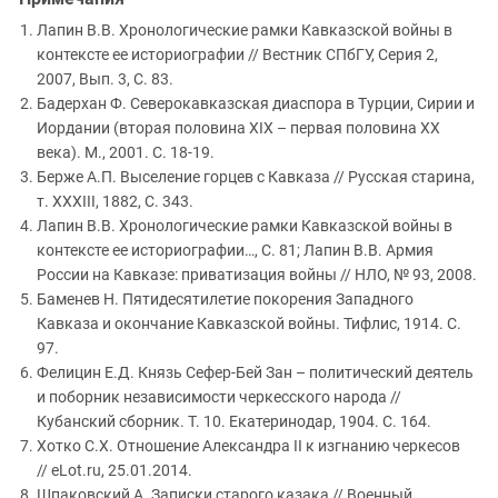
Лапин В.В. Хронологические рамки Кавказской войны в
контексте ее историографии // Вестник СПбГУ, Серия 2,
2007, Вып. 3, С. 83.
Бадерхан Ф. Северокавказская диаспора в Турции, Сирии и
Иордании (вторая половина XIX – первая половина XX
века). М., 2001. C. 18-19.
Берже А.П. Выселение горцев с Кавказа // Русская старина,
т. XXXIII, 1882, С. 343.
Лапин В.В. Хронологические рамки Кавказской войны в
контексте ее историографии…, С. 81; Лапин В.В. Армия
России на Кавказе: приватизация войны // НЛО, № 93, 2008.
Баменев Н. Пятидесятилетие покорения Западного
Кавказа и окончание Кавказской войны. Тифлис, 1914. С.
97.
Фелицин Е.Д. Князь Сефер-Бей Зан – политический деятель
и поборник независимости черкесского народа //
Кубанский сборник. Т. 10. Екатеринодар, 1904. С. 164.
Хотко С.Х. Отношение Александра II к изгнанию черкесов
// eLot.ru, 25.01.2014.
Шпаковский А. Записки старого казака // Военный