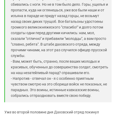
сбивались с ноги. Но не в том было дело. Горы, ущелья и
пропасти, куда ни оглянешься, уже все были наши и от
изъяна в параде не придут назад горцы, не возьмут
назад своих диких трущоб. Все батальоны удостоены
громкого великокняжеского "спасибо!" и долго потом
солдаты одни перед другими кичились: нам, мол,
сказали "отлично" и прибавили "молодцы", а вам просто
"славно, ребята". В штaбе даховского отряда, между
прочими чинами, на этот раз случился офицер прусской
службы.
- Вам, может быть, странно, после ваших молодых и
красивых, обученных до совершенства солдат, смотреть
на наш незатейливый парад? спрашивали его.
- Напротив - отвечал он - я с особенно приятным
чувством смотрю на это сборище войск не показных, не
парадных. Это воины, истинные кавказские воины,
собрались отпраздновать вместе свою победу.
Уже во второй половине дня Даховский отряд покинул