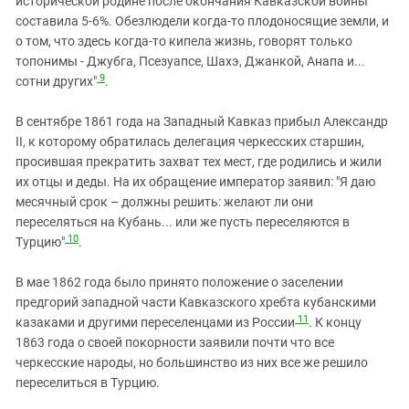
исторической родине после окончания Кавказской войны
составила 5-6%. Обезлюдели когда-то плодоносящие земли, и
о том, что здесь когда-то кипела жизнь, говорят только
топонимы - Джубга, Псезуапсе, Шахэ, Джанкой, Анапа и...
9
сотни других"
.
В сентябре 1861 года на Западный Кавказ прибыл Александр
II, к которому обратилась делегация черкесских старшин,
просившая прекратить захват тех мест, где родились и жили
их отцы и деды. На их обращение император заявил: "Я даю
месячный срок – должны решить: желают ли они
переселяться на Кубань... или же пусть переселяются в
10
Турцию"
.
В мае 1862 года было принято положение о заселении
предгорий западной части Кавказского хребта кубанскими
11
казаками и другими переселенцами из России
. К концу
1863 года о своей покорности заявили почти что все
черкесские народы, но большинство из них все же решило
переселиться в Турцию.