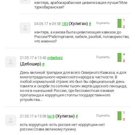
кентяра, арабокарабасная цивилизация лучше?Или
туркобаранская?
1
(Хулиган)
Оценить:
04.06.17 в 09:58
183
#
2
кентяра, а какова была цивилизация кавказа до
России?Работорговля, набеги, разбой, головорезство,
что именно?
4
Оценить:
21.05.17 в 13:40
cyberborz
3
(Дебошир)
#
День великой трагедии для всего Северного Кавказа, и для
многострадального черкесского народа в частности. В
любой нормальной стране это был бы официальный день
памяти и скорби по сотням тысяч жертв царского геноцида,
но не в нынешней России, где бессовестная лживая
пропаганда и коррупция столпы государственного
устройства...
1
(Хулиган)
Оценить:
21.05.17 в 15:08
tor 8
#
0
есть коррупция -есть россия нет коррупции-нет
россии.Слава великому пукину