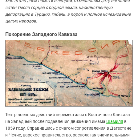
мая стало днем памяти и скорби, отмечавшим дату изгнания
Южный Кавказ
сотен тысяч горцев с родной земли, насильственную
ЮФО
депортацию в Турцию, гибель, а порой и полное исчезновение
целых народов.
Покорение Западного Кавказа
Театр военных действий переместился с Восточного Кавказа
на Западный после подавления движения имама
Шамиля
в
1859 году. Справившись с очагом сопротивления в Дагестане
и Чечне, царское правительство, располагая значительными