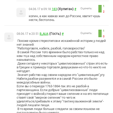
1
(Хулиган)
Оценить:
04.06.17 в 09:18
183
#
2
колин, а как кавказ жил до России, хватит чушь
нести, бестолочь.
1
(Гость)
Оценить:
08.06.17 в 20:51
B_AUA
#
0
Похоже кроме стереотипов и искажённой истории,у людей
нет знаний:
"
Работорговля, набеги, разбой, головорезство"
В самой России того времени было рабство-только не над
кем-то,а над собственным народом-крепостное право
называлось.
Даже сегодня у некоторых "цивилизованных" стран это есть-
в Греции к примеру-торговля девушками-но что-то никто не
негодует.
Значит-рабство над своим народом-это "цивилизация",угу.
Набеги,разбои-разумеется и в самой России это было-
междоусобные войны.
Если вы о периоде 1763-1864-так это не разбой-а
партизанщина. Если добрые "цивилизованные" люди
приходят с войной,стирают ваше селение и на его пепелище
ставят своё "мирное селение"-то чего ж
удивляться,прибавьте к этому "тактику выжженой земли"-
людей лишали пищи.
В то время люди больше следили за своим языком-не
пустословили-было чревато.