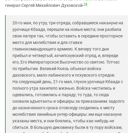
14
генерал Сергей Михайлович Духовской
:
20-го мая, по утру, три отряда, собравшиеся накануне на
урочище Кбаада, перешли на новые места; они разбила
свои лагеря так, чтобы оставить в середине просторное
место для молебствия и для ставки
главнокомандующего армиею. К вечеру того дня
прибыл и четвертый, ахчипсхувский отряд, и, впереди
его, Его Императорское Высочество со свитою. Тотчас
по прибытии. Великий Князь объехал войска
даховского, мало-лабинского и псхувского отрядов.
На следующий день, 21-го мая, глухое урочище Кбаада с
полного утра закипело жизнью. Войска чистились и
одевались, готовились к параду; то туда, то сюда
сновали адъютанты и офицеры за приказанием: задолго
до назначенного срока отовсюду сходились к месту
молебствия линейные унтер-офицеры: им еще накануне
указаны места, и они боялись, чтобы как-нибудь не
сбиться. В большую диковинку были в ту пору войскам,