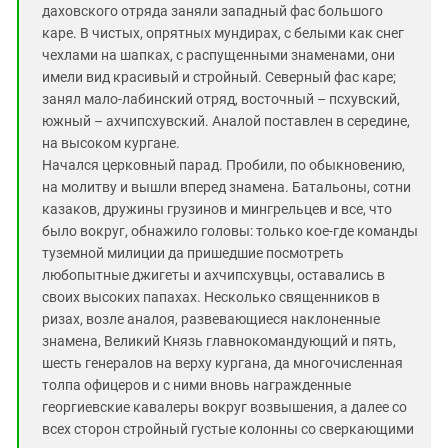
даховского отряда заняли западный фас большого
каре. В чистых, опрятных мундирах, с белыми как снег
чехлами на шапках, с распущенными знаменами, они
имели вид красивый и стройный. Северный фас каре;
занял мало-лабинский отряд, восточный – псхувский,
южный – ахчипсхувский. Аналой поставлен в середине,
на высоком кургане.
Начался церковный парад. Пробили, по обыкновению,
на молитву и вышли вперед знамена. Батальоны, сотни
казаков, дружины грузинов и мингрельцев и все, что
было вокруг, обнажило головы: только кое-где команды
туземной милиции да пришедшие посмотреть
любопытные джигеты и ахчипсхувцы, оставались в
своих высоких папахах. Несколько священников в
ризах, возле аналоя, развевающиеся наклоненные
знамена, Великий Князь главнокомандующий и пять,
шесть генералов на верху кургана, да многочисленная
толпа офицеров и с ними вновь награжденные
георгиевские кавалеры вокруг возвышения, а далее со
всех сторон стройный густые колонны со сверкающими