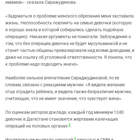
имамов» - сказала Сиражудинова.
«Задуматься о проблеме женского обрезания меня заставила
жизнь. Неспособность повлиять на семью девочки (которую
я хорошо знала и которой собирались сделать подобную
операцию). Никакие аргументы не помогали. Заблуждения о
том, что без операции девочка не будет мусульманкой и не
станет частью общины превалировали над всеми доводами, и
даже на ссылку об уголовной ответственности. Я поняла, что
к проблеме надо подходить иначе».
Наиболее сильное впечатление Сираджудиновой, по ее
словам, связано с реакциями мужчин: «Я видела желание
отца оградить ребенка, и видела также безразличие мужчин,
считающих, что не имеет значение, что чувствует жена».
По оценкам авторов доклада, каждый год минимум 1240
девочек в Дагестане становятся жертвами калечащих
3
операций на половых органах
.
4
Исследование вызвало широкий
резонанс в СМИ и