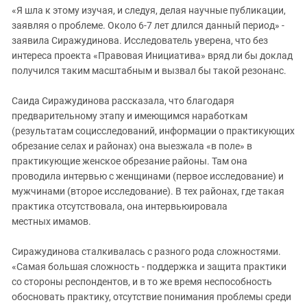
Южный Кавказ
«Я шла к этому изучая, и следуя, делая научные публикации,
ЮФО
заявляя о проблеме. Около 6-7 лет длился данный период» -
заявила Сиражудинова. Исследователь уверена, что без
интереса проекта «Правовая Инициатива» вряд ли бы доклад
получился таким масштабным и вызвал бы такой резонанс.
Саида Сиражудинова рассказала, что благодаря
предварительному этапу и имеющимся наработкам
(результатам социсследований, информации о практикующих
обрезание селах и районах) она выезжала «в поле» в
практикующие женское обрезание районы. Там она
проводила интервью с женщинами (первое исследование) и
мужчинами (второе исследование). В тех районах, где такая
практика отсутствовала, она интервьюировала
местных имамов.
Сиражудинова сталкивалась с разного рода сложностями.
«Самая большая сложность - поддержка и защита практики
со стороны респондентов, и в то же время неспособность
обосновать практику, отсутствие понимания проблемы среди