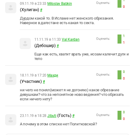
1
Оценить:
09.11.19 в 23:33
Miloslav Babkin
0
(Хулиган)
#
Дурдом какой то. В Исламе нет женского обрезания.
Наверное в дагестане есть какая то секта.
1
Оценить:
11.11.19 в 11:33
Val Kardan
1
(Дебошир)
#
Еще как есть, хватит врать уже, исоам калечит дуги и
тело
0
Оценить:
18.11.19 в 17:20
Махди
0
(Участник)
#
ни чего не понял(может я не догоняю) какое обрезание
девушкам? что за непонятное ново ведения? что обрезать
если ничего нету?
0
(Гость)
Оценить:
23.11.19 в 18:28
Jibuti
#
0
А почему в этом списке нет Политковской?