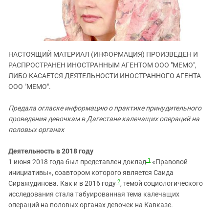
ЗАСТАВЛЯЕТ
Дагестан
КАВКАЗ ЗА ПАЛЕСТИНУ
Ингушетия
ИНАКОМЫСЛИЕ В ЧЕЧНЕ
Кабардино-Балкария
ПРЕСЛЕДОВАНИЕ АКТИВИСТОВ
МОБИЛИЗАЦИЯ И ПРОТЕСТЫ
Калмыкия
НАСТОЯЩИЙ МАТЕРИАЛ (ИНФОРМАЦИЯ) ПРОИЗВЕДЕН И
РАСПРОСТРАНЕН ИНОСТРАННЫМ АГЕНТОМ ООО "МЕМО",
Карачаево-Черкесия
ЛИБО КАСАЕТСЯ ДЕЯТЕЛЬНОСТИ ИНОСТРАННОГО АГЕНТА
Краснодарский край
ООО "МЕМО".
Нагорный Карабах
Предала огласке информацию о практике принудительного
Российская Федерация
проведения девочкам в Дагестане калечащих операций на
Ростовская область
половых органах
Северная Осетия - Алания
Деятельность в 2018 году
СКФО
1
1 июня 2018 года был представлен доклад
«Правовой
инициативы», соавтором которого является Саида
Ставропольский край
2
Сиражудинова. Как и в 2016 году
, темой социологического
Чечня
исследования стала табуированная тема калечащих
операций на половых органах девочек на Кавказе.
Южная Осетия