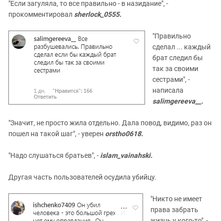
"Если загуляла, то все правильно - в назидание", -
прокомментировал
sherlock_0555.
"Правильно
сделал ... каждый
брат следил бы
так за своими
сестрами", -
написала
salimgereeva__.
"Значит, не просто жила отдельно. Дала повод, видимо, раз он
пошел на такой шаг", - уверен
orstho0618.
"Надо слушаться братьев", -
islam_vainahski.
Другая часть пользователей осудила убийцу.
"Никто не имеет
права забрать
жизнь у кого-то", -