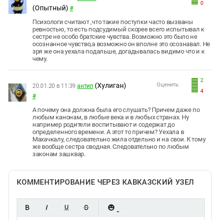
0
(Опытный)
#
Психологи считают ,что такие поступки часто вызваны
ревностью, то есть подсудимый скорее всего испытывал к
сестре не особо братские чувства. Возможно это было не
осознанное чувство,а возможно он вполне это осознавал. Не
зря же она уехала подальше, догадывалась видимо что и к
чему.
2
(Хулиган)
Оценить:
20.01.20 в 11:39
антип
4
#
А почему она должна была его слушать? Причем даже по
любым канонам, в любые века и в любых странах. Ну
например родители воспитывают и содержат до
определенного времени. А этот то причем? Уехала в
Махачкалу, следовательно жила отдельно и на свои. К тому
же вообще сестра сводная. Следовательно по любым
законам зашквар.
КОММЕНТИРОВАНИЕ ЧЕРЕЗ КАВКАЗСКИЙ УЗЕЛ