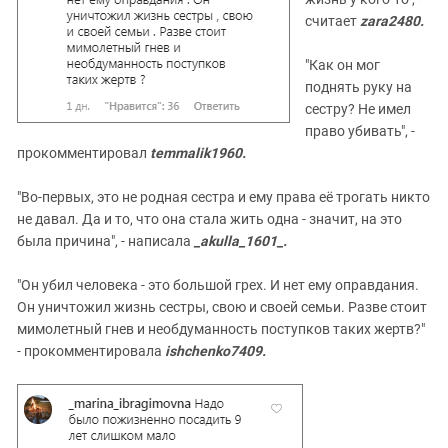
считает
zara2480.
"Как он мог
поднять руку на
сестру? Не имел
право убивать", -
прокомментировал
temmalik1960.
"Во-первых, это не родная сестра и ему права её трогать никто
не давал. Да и то, что она стала жить одна - значит, на это
была причина", - написала
_akulla_1601_.
"Он убил человека - это большой грех. И нет ему оправдания.
Он уничтожил жизнь сестры, свою и своей семьи. Разве стоит
мимолетный гнев и необдуманность поступков таких жертв?"
- прокомментировала
ishchenko7409.