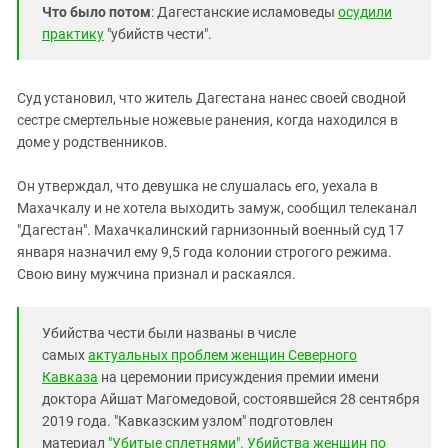
Южный Кавказ
Что было потом
: Дагестанские исламоведы
осудили
практику
"убийств чести".
ЮФО
Суд установил, что житель Дагестана нанес своей сводной
сестре смертельные ножевые ранения, когда находился в
доме у родственников.
Он утверждал, что девушка не слушалась его, уехала в
Махачкалу и не хотела выходить замуж, сообщил телеканал
"Дагестан". Махачкалинский гарнизонный военный суд 17
января назначил ему 9,5 года колонии строгого режима.
Свою вину мужчина признал и раскаялся.
Убийства чести были названы в числе
самых
актуальных проблем женщин Северного
Кавказа
на церемонии присуждения премии имени
доктора Айшат Магомедовой, состоявшейся 28 сентября
2019 года. "Кавказским узлом" подготовлен
материал
"Убитые сплетнями". Убийства женщин по