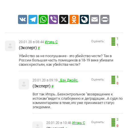
VK
Telegram
WhatsApp
Viber
X
Odnoklassniki
LiveJournal
Email
Print
1
Оценить:
20.01.20 в 08:44
Игорь С
1
(Эксперт)
#
Убийство за не послушание - это убийство чести? Так в
России большая часть помещиков в 18-19 веке убивали
своих крестьян, как убийства чести?
3
Оценить:
20.01.20 в 09:19
..Бэн Джойс.
0
(Эксперт)
#
Вот так Игорь...Безконтрольное "возвращение к
истокам"ведет к слабоумию и деградации...А судя по
комментариям в теме,это уже принимает статус
эпидемии.
2
Оценить:
20.01.20 в 10:46
Игорь С
0