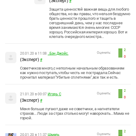
(Эксперт)
#
Защита ценностей важная вещь для любого
общества, но вы правы, что нельзя бездумно
брать ценности прошлого и тащить в
сегодняшний день, чем у нас последнее
время занимаются очень многие: СССР
хорошо, Российская империя хорошо. Вот и
клепать очередного монстра...
2
Оценить:
20.01.20 в 11:08
..Бэн Джойс.
0
(Эксперт)
#
Советчиков много,с неполным начальным образованием
как нужно поступать,чтобы честь не пострадала.Сейчас
прочитал материал"Убитые сплетнями",все так и есть.
2
Оценить:
21.01.20 в 00:07
Игорь С
0
(Эксперт)
#
Меня больше пугают даже не советчики, а нагнетатели
страхов... Люди за страх столько могут наворочать... Мама не
горюй.
2
Оценить:
20.01.20 в 11:37
Шмель