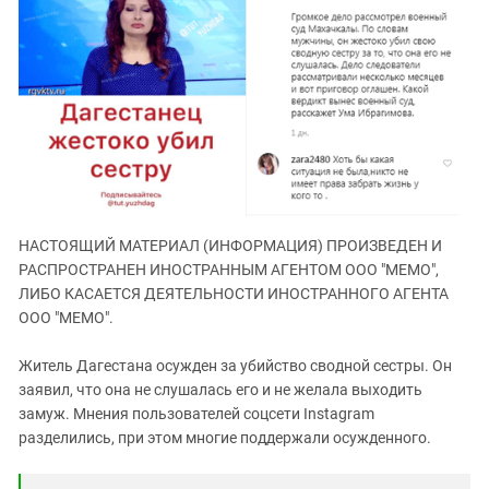
ЗАСТАВЛЯЕТ
Дагестан
КАВКАЗ ЗА ПАЛЕСТИНУ
Ингушетия
ИНАКОМЫСЛИЕ В ЧЕЧНЕ
Кабардино-Балкария
ПРЕСЛЕДОВАНИЕ АКТИВИСТОВ
МОБИЛИЗАЦИЯ И ПРОТЕСТЫ
Калмыкия
Карачаево-Черкесия
Краснодарский край
Нагорный Карабах
НАСТОЯЩИЙ МАТЕРИАЛ (ИНФОРМАЦИЯ) ПРОИЗВЕДЕН И
Российская Федерация
РАСПРОСТРАНЕН ИНОСТРАННЫМ АГЕНТОМ ООО "МЕМО",
Ростовская область
ЛИБО КАСАЕТСЯ ДЕЯТЕЛЬНОСТИ ИНОСТРАННОГО АГЕНТА
ООО "МЕМО".
Северная Осетия - Алания
СКФО
Житель Дагестана осужден за убийство сводной сестры. Он
заявил, что она не слушалась его и не желала выходить
Ставропольский край
замуж. Мнения пользователей соцсети Instagram
Чечня
разделились, при этом многие поддержали осужденного.
Южная Осетия