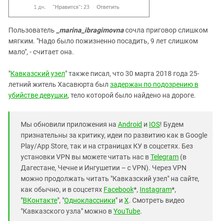
Пользователь
_marina_ibragimovna
сочла приговор слишком
мягким. "Надо было пожизненно посадить, 9 лет слишком
мало", - считает она.
"
Кавказский узел
" также писал, что 30 марта 2018 года 25-
летний житель Хасавюрта был
задержан по подозрению в
убийстве девушки
, тело которой было найдено на дороге.
Мы обновили приложения на
Android
и
IOS
! Будем
признательны за критику, идеи по развитию как в Google
Play/App Store, так и на страницах КУ в соцсетях. Без
установки VPN вы можете читать нас в
Telegram
(в
Дагестане, Чечне и Ингушетии – с VPN). Через VPN
можно продолжать читать "Кавказский узел" на сайте,
как обычно, и в соцсетях
Facebook
*,
Instagram
*,
"
ВКонтакте
", "
Одноклассники
" и
X
. Смотреть видео
"Кавказского узла" можно в
YouTube
.