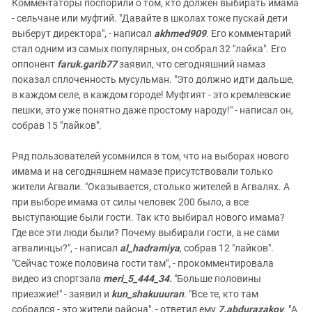
Комментаторы поспорили о том, кто должен выбирать имама
- сельчане или муфтий. "Давайте в школах тоже пускай дети
выберут директора", - написал
akhmed909
. Его комментарий
стал одним из самых популярных, он собрал 32 "лайка". Его
оппонент
faruk.garib77
заявил, что сегодняшний намаз
показал сплоченность мусульман. "Это должно идти дальше,
в каждом селе, в каждом городе! Муфтият - это кремлевские
пешки, это уже понятно даже простому народу!" - написал он,
собрав 15 "лайков".
Ряд пользователей усомнился в том, что на выборах нового
имама и на сегодняшнем намазе присутствовали только
жители Агвали. "Оказывается, столько жителей в Агвалях. А
при выборе имама от силы человек 200 было, а все
выступающие были гости. Так кто выбирал нового имама?
Где все эти люди были? Почему выбирали гости, а не сами
агвалинцы?", - написал
al_hadramiya
, собрав 12 "лайков".
"Сейчас тоже половина гости там", - прокомментировала
видео из спортзала
meri_5_444_34.
"Больше половины
приезжие!" - заявил и
kun_shakuuuran
. "Все те, кто там
собрался - это жители района", - ответил ему
7.abdurazakov
. "А