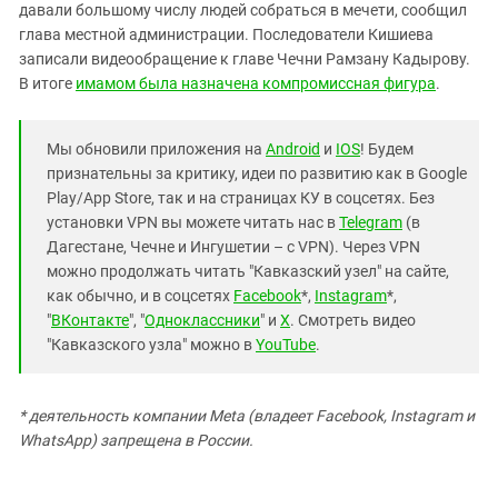
давали большому числу людей собраться в мечети, сообщил
глава местной администрации. Последователи Кишиева
записали видеообращение к главе Чечни Рамзану Кадырову.
В итоге
имамом была назначена компромиссная фигура
.
Мы обновили приложения на
Android
и
IOS
! Будем
признательны за критику, идеи по развитию как в Google
Play/App Store, так и на страницах КУ в соцсетях. Без
установки VPN вы можете читать нас в
Telegram
(в
Дагестане, Чечне и Ингушетии – с VPN). Через VPN
можно продолжать читать "Кавказский узел" на сайте,
как обычно, и в соцсетях
Facebook
*,
Instagram
*,
"
ВКонтакте
", "
Одноклассники
" и
X
. Смотреть видео
"Кавказского узла" можно в
YouTube
.
* деятельность компании Meta (владеет Facebook, Instagram и
WhatsApp) запрещена в России.