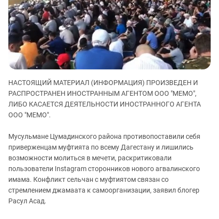
ЗАСТАВЛЯЕТ
Дагестан
КАВКАЗ ЗА ПАЛЕСТИНУ
Ингушетия
ИНАКОМЫСЛИЕ В ЧЕЧНЕ
Кабардино-Балкария
ПРЕСЛЕДОВАНИЕ АКТИВИСТОВ
МОБИЛИЗАЦИЯ И ПРОТЕСТЫ
Калмыкия
Карачаево-Черкесия
НАСТОЯЩИЙ МАТЕРИАЛ (ИНФОРМАЦИЯ) ПРОИЗВЕДЕН И
Краснодарский край
РАСПРОСТРАНЕН ИНОСТРАННЫМ АГЕНТОМ ООО "МЕМО",
Нагорный Карабах
ЛИБО КАСАЕТСЯ ДЕЯТЕЛЬНОСТИ ИНОСТРАННОГО АГЕНТА
Российская Федерация
ООО "МЕМО".
Ростовская область
Мусульмане Цумадинского района противопоставили себя
Северная Осетия - Алания
приверженцам муфтията по всему Дагестану и лишились
возможности молиться в мечети, раскритиковали
СКФО
пользователи Instagram сторонников нового агвалинского
Ставропольский край
имама. Конфликт сельчан с муфтиятом связан со
Чечня
стремлением джамаата к самоорганизации, заявил блогер
Расул Асад.
Южная Осетия