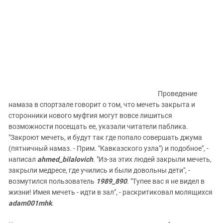
Проведение
намаза в спортзале говорит о том, что мечеть закрыта и
сторонники нового муфтия могут вовсе лишиться
возможности посещать ее, указали читатели паблика.
"Закроют мечеть, и будут так где попало совершать джума
(пятничный намаз. - Прим. "Кавказского узла") и подобное", -
написал
ahmed_bilalovich
. "Из-за этих людей закрыли мечеть,
закрыли медресе, где учились и были довольны дети", -
возмутился пользователь
1989_890
. "Тупее вас я не видел в
жизни! Имея мечеть - идти в зал", - раскритиковал молящихся
adam001mhk
.