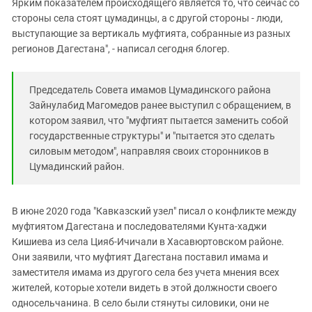
Ярким показателем происходящего является то, что сейчас со
стороны села стоят цумадинцы, а с другой стороны - люди,
выступающие за вертикаль муфтията, собранные из разных
регионов Дагестана", - написал сегодня блогер.
Председатель Совета имамов Цумадинского района
Зайнулабид Магомедов ранее выступил с обращением, в
котором заявил, что "муфтият пытается заменить собой
государственные структуры" и "пытается это сделать
силовым методом", направляя своих сторонников в
Цумадинский район.
В июне 2020 года "Кавказский узел" писал о конфликте между
муфтиятом Дагестана и последователями Кунта-хаджи
Кишиева из села Цияб-Ичичали в Хасавюртовском районе.
Они заявили, что муфтият Дагестана поставил имама и
заместителя имама из другого села без учета мнения всех
жителей, которые хотели видеть в этой должности своего
односельчанина. В село были стянуты силовики, они не