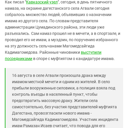
Южный Кавказ
Как писал "
Кавказский узел
", сегодня, в день пятничного
намаза, на окраине дагестанского села Агвали сегодня
ЮФО
собралось множество людей, объявивших о назначении
имама из другого села. По словам представителя
администрации Цумадинского района, эти люди уже
разъехались. Сам намаз прошел не в мечети, а в спортзале, и
проводил его не имам, а муэдзин, по поручению избранного
на эту должность сельчанами Магомедсайгида
Кадимагомедова. Районные чиновники
выступили
посредниками
в споре с муфтиятом о кандидатуре имама.
16 августа в селе Агвали произошла драка между
имамом местной мечети и одним из жителей. В село
прибыли вооруженные силовики, а полиция взяла под
контроль въезды в населенный пункт, чтобы
предотвратить массовую драку. Жители села
самостоятельно, без участия представителей муфтията
Дагестана, провозгласили нового имама -
Магомедсайгида Кадимагомедова. Участник инцидента
имам Рамазан Исаев считает, что повода для его