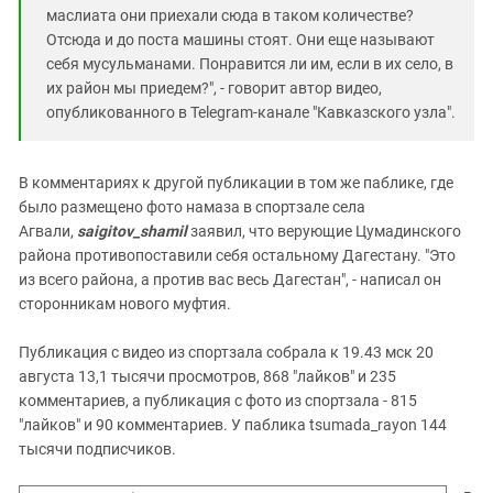
маслиата они приехали сюда в таком количестве?
Отсюда и до поста машины стоят. Они еще называют
себя мусульманами. Понравится ли им, если в их село, в
их район мы приедем?", - говорит автор видео,
опубликованного в Telegram-канале "Кавказского узла".
В комментариях к другой публикации в том же паблике, где
было размещено фото намаза в спортзале села
Агвали,
saigitov_shamil
заявил, что верующие Цумадинского
района противопоставили себя остальному Дагестану. "Это
из всего района, а против вас весь Дагестан", - написал он
сторонникам нового муфтия.
Публикация с видео из спортзала собрала к 19.43 мск 20
августа 13,1 тысячи просмотров, 868 "лайков" и 235
комментариев, а публикация с фото из спортзала - 815
"лайков" и 90 комментариев. У паблика tsumada_rayon 144
тысячи подписчиков.