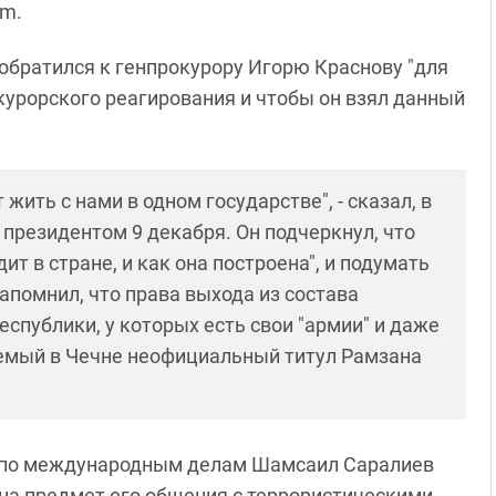
am.
 обратился к генпрокурору Игорю Краснову "для
курорского реагирования и чтобы он взял данный
 жить с нами в одном государстве", - сказал, в
 президентом 9 декабря. Он подчеркнул, что
ит в стране, и как она построена", и подумать
апомнил, что права выхода из состава
спублики, у которых есть свои "армии" и даже
уемый в Чечне неофициальный титул Рамзана
 по международным делам Шамсаил Саралиев
на предмет его общения с террористическими