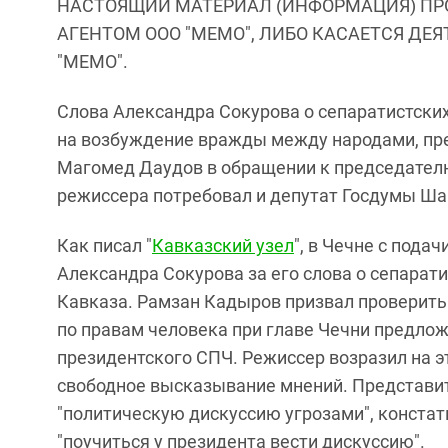
НАСТОЯЩИЙ МАТЕРИАЛ (ИНФОРМАЦИЯ) ПР
АГЕНТОМ ООО "МЕМО", ЛИБО КАСАЕТСЯ ДЕ
"МЕМО".
Слова Александра Сокурова о сепаратистски
на возбуждение вражды между народами, пр
Магомед Даудов в обращении к председател
режиссера потребовал и депутат Госдумы Ша
Как писал "
Кавказский узел
", в Чечне с под
Александра Сокурова за его слова о сепарат
Кавказа. Рамзан Кадыров призвал проверить
по правам человека при главе Чечни предло
президентского СПЧ. Режиссер возразил на э
свободное высказывание мнений. Представи
"политическую дискуссию угрозами", констат
"поучиться у президента вести дискуссию".