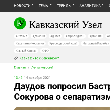
НОВОСТИ
ТЕМЫ
ТРЕНДЫ
АНАЛИТИКА
Кавказский Узел
Абхазия
Аджария
Адыгея
Азербайджан
Армения
А
Карачаево-Черкесия
Краснодарский край
Нагорный Карабах
Южный Кавказ
ЮФО
Кавказ: что с бензином?
Главная
/
Лента новостей
13:46,
14 декабря 2021
Даудов попросил Баст
Сокурова о сепаратизм