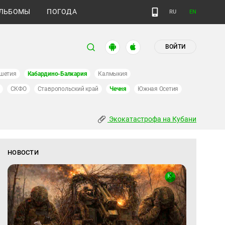
ЛЬБОМЫ
ПОГОДА
RU
EN
ВОЙТИ
шетия
Кабардино-Балкария
Калмыкия
СКФО
Ставропольский край
Чечня
Южная Осетия
Экокатастрофа на Кубани
НОВОСТИ