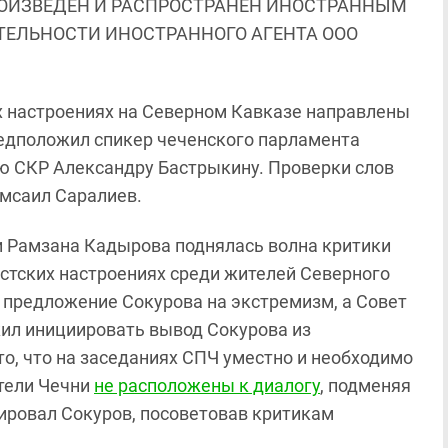
ОИЗВЕДЕН И РАСПРОСТРАНЕН ИНОСТРАННЫМ
ЯТЕЛЬНОСТИ ИНОСТРАННОГО АГЕНТА ООО
х настроениях на Северном Кавказе направлены
едположил спикер чеченского парламента
ю СКР Александру Бастрыкину. Проверки слов
мсаил Саралиев.
ачи Рамзана Кадырова поднялась волна критики
истских настроениях среди жителей Северного
 предложение Сокурова на экстремизм, а Совет
жил инициировать вывод Сокурова из
то, что на заседаниях СПЧ уместно и необходимо
тели Чечни
не расположены к диалогу
, подменяя
ировал Сокуров, посоветовав критикам