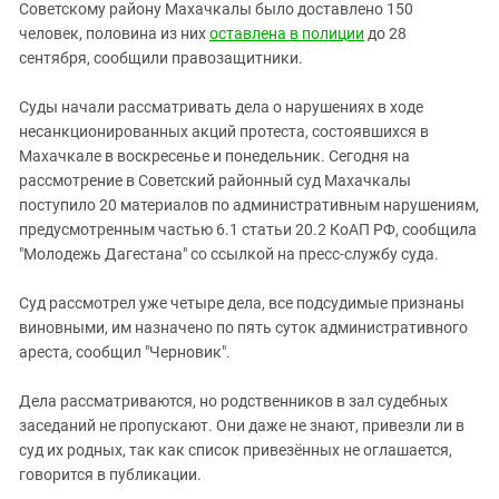
Южный Кавказ
Советскому району Махачкалы было доставлено 150
человек, половина из них
оставлена в полиции
до 28
ЮФО
сентября, сообщили правозащитники.
Суды начали рассматривать дела о нарушениях в ходе
несанкционированных акций протеста, состоявшихся в
Махачкале в воскресенье и понедельник. Сегодня на
рассмотрение в Советский районный суд Махачкалы
поступило 20 материалов по административным нарушениям,
предусмотренным частью 6.1 статьи 20.2 КоАП РФ, сообщила
"Молодежь Дагестана" со ссылкой на пресс-службу суда.
Суд рассмотрел уже
четыре
дела, все подсудимые признаны
виновными, им назначено по пять суток административного
ареста, сообщил "Черновик".
Дела рассматриваются, но родственников в зал судебных
заседаний не пропускают. Они даже не знают, привезли ли в
суд их родных, так как список привезённых не оглашается,
говорится в публикации.