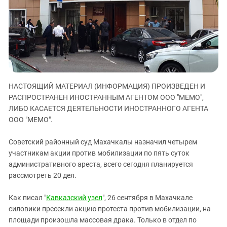
ЗАСТАВЛЯЕТ
Дагестан
КАВКАЗ ЗА ПАЛЕСТИНУ
Ингушетия
ИНАКОМЫСЛИЕ В ЧЕЧНЕ
Кабардино-Балкария
ПРЕСЛЕДОВАНИЕ АКТИВИСТОВ
МОБИЛИЗАЦИЯ И ПРОТЕСТЫ
Калмыкия
Карачаево-Черкесия
НАСТОЯЩИЙ МАТЕРИАЛ (ИНФОРМАЦИЯ) ПРОИЗВЕДЕН И
Краснодарский край
РАСПРОСТРАНЕН ИНОСТРАННЫМ АГЕНТОМ ООО "МЕМО",
Нагорный Карабах
ЛИБО КАСАЕТСЯ ДЕЯТЕЛЬНОСТИ ИНОСТРАННОГО АГЕНТА
Российская Федерация
ООО "МЕМО".
Ростовская область
Советский районный суд Махачкалы назначил четырем
Северная Осетия - Алания
участникам акции против мобилизации по пять суток
административного ареста, всего сегодня планируется
СКФО
рассмотреть 20 дел.
Ставропольский край
Чечня
Как писал "
Кавказский узел
", 26 сентября в Махачкале
силовики пресекли акцию протеста против мобилизации, на
Южная Осетия
площади произошла массовая драка. Только в отдел по