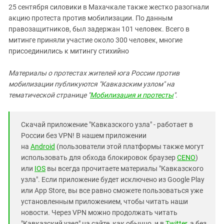
25 сентября силовики в Махачкале также жестко разогнали
акцию протеста против мобилизации. По данным
правозащитников, был задержан 101 человек. Всего в
митинге приняли участие около 300 человек, многие
присоединились к митингу стихийно
Материалы о протестах жителей юга России против
мобилизации публикуются "Кавказским узлом" на
тематической странице "
Мобилизация и протесты
".
Скачай приложение "Кавказского узла" - работает в
России без VPN! В нашем приложении
на
Android
(пользователи этой платформы также могут
использовать для обхода блокировок браузер
CENO
)
или
IOS
вы всегда прочитаете материалы "Кавказского
узла". Если приложение будет исключено из Google Play
или App Store, вы все равно сможете пользоваться уже
установленным приложением, чтобы читать наши
новости. Через VPN можно продолжать читать
"Кавказский узел" на сайте, как обычно, и в
Twitter
, а без