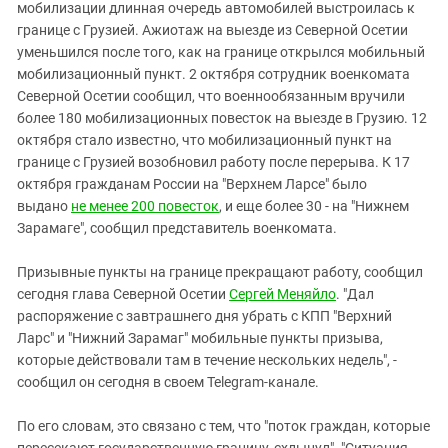
Южный Кавказ
мобилизации длинная очередь автомобилей выстроилась к
границе с Грузией. Ажиотаж на выезде из Северной Осетии
ЮФО
уменьшился после того, как на границе открылся мобильный
мобилизационный пункт. 2 октября сотрудник военкомата
Северной Осетии сообщил, что военнообязанным вручили
более 180 мобилизационных повесток на выезде в Грузию. 12
октября стало известно, что мобилизационный пункт на
границе с Грузией возобновил работу после перерыва. К 17
октября гражданам России на "Верхнем Ларсе" было
выдано
не менее 200 повесток
, и еще более 30 - на "Нижнем
Зарамаге", сообщил представитель военкомата.
Призывные пункты на границе прекращают работу, сообщил
сегодня глава Северной Осетии
Сергей Меняйло
. "Дал
распоряжение с завтрашнего дня убрать с КПП "Верхний
Ларс" и "Нижний Зарамаг" мобильные пункты призыва,
которые действовали там в течение нескольких недель", -
сообщил он сегодня в своем Telegram-канале.
По его словам, это связано с тем, что "поток граждан, которые
пересекают государственную границу, схлынул". "Ситуация