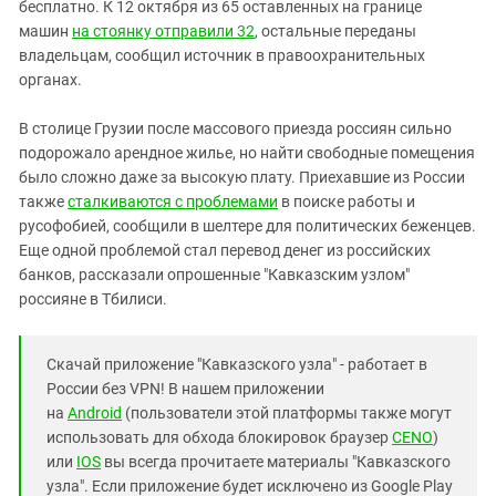
бесплатно. К 12 октября из 65 оставленных на границе
машин
на стоянку отправили 32
, остальные переданы
владельцам, сообщил источник в правоохранительных
органах.
В столице Грузии после массового приезда россиян сильно
подорожало арендное жилье, но найти свободные помещения
было сложно даже за высокую плату. Приехавшие из России
также
сталкиваются с проблемами
в поиске работы и
русофобией, сообщили в шелтере для политических беженцев.
Еще одной проблемой стал перевод денег из российских
банков, рассказали опрошенные "Кавказским узлом"
россияне в Тбилиси.
Скачай приложение "Кавказского узла" - работает в
России без VPN! В нашем приложении
на
Android
(пользователи этой платформы также могут
использовать для обхода блокировок браузер
CENO
)
или
IOS
вы всегда прочитаете материалы "Кавказского
узла". Если приложение будет исключено из Google Play