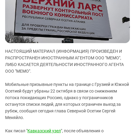
ЗАСТАВЛЯЕТ
Дагестан
КАВКАЗ ЗА ПАЛЕСТИНУ
Ингушетия
ИНАКОМЫСЛИЕ В ЧЕЧНЕ
Кабардино-Балкария
ПРЕСЛЕДОВАНИЕ АКТИВИСТОВ
МОБИЛИЗАЦИЯ И ПРОТЕСТЫ
Калмыкия
Карачаево-Черкесия
НАСТОЯЩИЙ МАТЕРИАЛ (ИНФОРМАЦИЯ) ПРОИЗВЕДЕН И
Краснодарский край
РАСПРОСТРАНЕН ИНОСТРАННЫМ АГЕНТОМ ООО "МЕМО",
Нагорный Карабах
ЛИБО КАСАЕТСЯ ДЕЯТЕЛЬНОСТИ ИНОСТРАННОГО АГЕНТА
Российская Федерация
ООО "МЕМО".
Ростовская область
Мобильные призывные пункты на границе с Грузией и Южной
Северная Осетия - Алания
Осетией будут убраны 22 октября в связи со снижением
потока покидающих Россию, однако у пограничников
СКФО
останутся списки людей, для которых ограничен выезд за
Ставропольский край
рубеж, сообщил сегодня глава Северной Осетии Сергей
Чечня
Меняйло.
Южная Осетия
Как писал "
Кавказский узел
", после объявления о