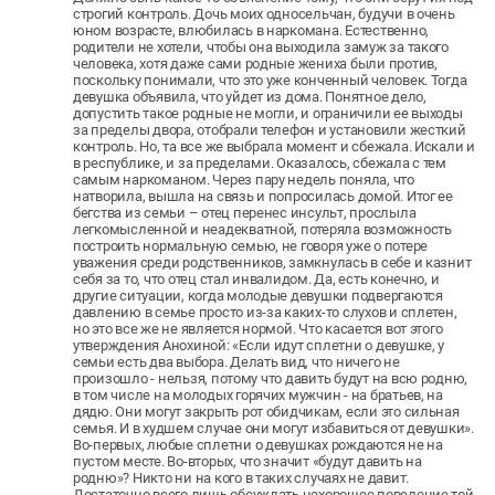
строгий контроль. Дочь моих односельчан, будучи в очень
юном возрасте, влюбилась в наркомана. Естественно,
родители не хотели, чтобы она выходила замуж за такого
человека, хотя даже сами родные жениха были против,
поскольку понимали, что это уже конченный человек. Тогда
девушка объявила, что уйдет из дома. Понятное дело,
допустить такое родные не могли, и ограничили ее выходы
за пределы двора, отобрали телефон и установили жесткий
контроль. Но, та все же выбрала момент и сбежала. Искали и
в республике, и за пределами. Оказалось, сбежала с тем
самым наркоманом. Через пару недель поняла, что
натворила, вышла на связь и попросилась домой. Итог ее
бегства из семьи – отец перенес инсульт, прослыла
легкомысленной и неадекватной, потеряла возможность
построить нормальную семью, не говоря уже о потере
уважения среди родственников, замкнулась в себе и казнит
себя за то, что отец стал инвалидом. Да, есть конечно, и
другие ситуации, когда молодые девушки подвергаются
давлению в семье просто из-за каких-то слухов и сплетен,
но это все же не является нормой. Что касается вот этого
утверждения Анохиной: «Если идут сплетни о девушке, у
семьи есть два выбора. Делать вид, что ничего не
произошло - нельзя, потому что давить будут на всю родню,
в том числе на молодых горячих мужчин - на братьев, на
дядю. Они могут закрыть рот обидчикам, если это сильная
семья. И в худшем случае они могут избавиться от девушки».
Во-первых, любые сплетни о девушках рождаются не на
пустом месте. Во-вторых, что значит «будут давить на
родню»? Никто ни на кого в таких случаях не давит.
Достаточно всего лишь обсуждать нехорошее поведение той