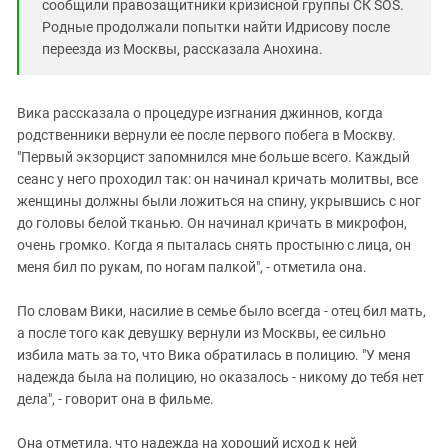
сообщили правозащитники кризисной группы СК SOS.
Родные продолжали попытки найти Идрисову после
переезда из Москвы, рассказала Анохина.
Вика рассказала о процедуре изгнания джиннов, когда
родственники вернули ее после первого побега в Москву.
"Первый экзорцист запомнился мне больше всего. Каждый
сеанс у него проходил так: он начинал кричать молитвы, все
женщины должны были ложиться на спину, укрывшись с ног
до головы белой тканью. Он начинал кричать в микрофон,
очень громко. Когда я пыталась снять простыню с лица, он
меня бил по рукам, по ногам палкой", - отметила она.
По словам Вики, насилие в семье было всегда - отец бил мать,
а после того как девушку вернули из Москвы, ее сильно
избила мать за то, что Вика обратилась в полицию. "У меня
надежда была на полицию, но оказалось - никому до тебя нет
дела", - говорит она в фильме.
Она отметила, что надежда на хороший исход к ней