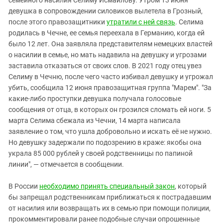
девушка в сопровождении силовиков вылетела в Грозный,
после этого правозащитники
утратили с ней связь
. Селима
родилась в Чечне, ее семья переехала в Германию, когда ей
было 12 лет. Она заявляла представителям немецких властей
о насилии в семье, но мать надавила на девушку и угрозами
заставила отказаться от своих слов. В 2021 году отец увез
Селиму в Чечню, после чего часто избивал девушку и угрожал
убить, сообщила 12 июня правозащитная группа "Марем". "За
какие-либо проступки девушка получала голосовые
сообщения от отца, в которых он грозился сломать ей ноги. 5
марта Селима сбежала из Чечни, 14 марта написала
заявление о том, что ушла добровольно и искать её не нужно.
Но девушку задержали по подозрению в краже: якобы она
украла 85 000 рублей у своей родственницы по папиной
линии", — отмечается в сообщении.
В России
необходимо принять специальный закон
, который
бы запрещал родственникам приближаться к пострадавшим
от насилия или возвращать их в семью при помощи полиции,
прокомментировали ранее подобные случаи опрошенные