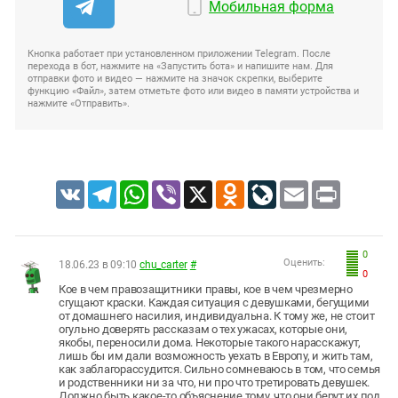
Мобильная форма
Кнопка работает при установленном приложении Telegram. После
перехода в бот, нажмите на «Запустить бота» и напишите нам. Для
отправки фото и видео — нажмите на значок скрепки, выберите
функцию «Файл», затем отметьте фото или видео в памяти устройства и
нажмите «Отправить».
VK
Telegram
WhatsApp
Viber
X
Odnoklassniki
LiveJournal
Email
Print
0
Оценить:
18.06.23 в 09:10
chu_carter
#
0
Кое в чем правозащитники правы, кое в чем чрезмерно
сгущают краски. Каждая ситуация с девушками, бегущими
от домашнего насилия, индивидуальна. К тому же, не стоит
огульно доверять рассказам о тех ужасах, которые они,
якобы, переносили дома. Некоторые такого нарасскажут,
лишь бы им дали возможность уехать в Европу, и жить там,
как заблагорассудится. Сильно сомневаюсь в том, что семья
и родственники ни за что, ни про что третировать девушек.
Должно быть какое-то объяснение тому, что они берут их под