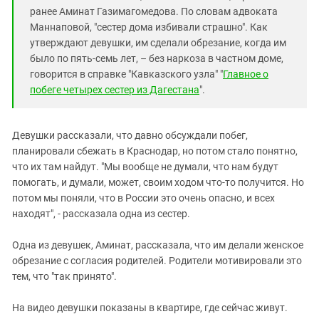
ранее Аминат Газимагомедова. По словам адвоката
Маннаповой, "сестер дома избивали страшно". Как
утверждают девушки, им сделали обрезание, когда им
было по пять-семь лет, – без наркоза в частном доме,
говорится в справке "Кавказского узла" "
Главное о
побеге четырех сестер из Дагестана
".
Девушки рассказали, что давно обсуждали побег,
планировали сбежать в Краснодар, но потом стало понятно,
что их там найдут. "Мы вообще не думали, что нам будут
помогать, и думали, может, своим ходом что-то получится. Но
потом мы поняли, что в России это очень опасно, и всех
находят", - рассказала одна из сестер.
Одна из девушек, Аминат, рассказала, что им делали женское
обрезание с согласия родителей. Родители мотивировали это
тем, что "так принято".
На видео девушки показаны в квартире, где сейчас живут.