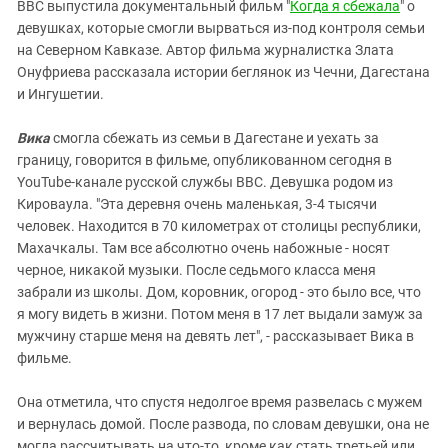
Южный Кавказ
BBC выпустила документальный фильм "
Когда я сбежала
" о
девушках, которые смогли вырваться из-под контроля семьи
ЮФО
на Северном Кавказе. Автор фильма журналистка Злата
Онуфриева рассказала истории беглянок из Чечни, Дагестана
и Ингушетии.
Вика
смогла сбежать из семьи в Дагестане и уехать за
границу, говорится в фильме, опубликованном сегодня в
YouTube-канале русской службы BBC. Девушка родом из
Кироваула. "Эта деревня очень маленькая, 3-4 тысячи
человек. Находится в 70 километрах от столицы республики,
Махачкалы. Там все абсолютно очень набожные - носят
черное, никакой музыки. После седьмого класса меня
забрали из школы. Дом, коровник, огород - это было все, что
я могу видеть в жизни. Потом меня в 17 лет выдали замуж за
мужчину старше меня на девять лет", - рассказывает Вика в
фильме.
Она отметила, что спустя недолгое время развелась с мужем
и вернулась домой. После развода, по словам девушки, она не
могла рассчитывать на что-то, кроме как стать третьей или