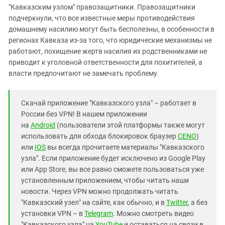
"Кавказским узлом" правозащитники. Правозащитники
подчеркнули, что все известные меры противодействия
домашнему насилию могут быть бесполезны, в особенности в
регионах Кавказа из-за того, что юридические механизмы не
работают, похищение жертв насилия их родственниками не
приводит к уголовной ответственности для похитителей, а
власти предпочитают не замечать проблему.
Скачай приложение "Кавказского узла" – работает в
России без VPN! В нашем приложении
на
Android
(пользователи этой платформы также могут
использовать для обхода блокировок браузер
CENO
)
или
IOS
вы всегда прочитаете материалы "Кавказского
узла". Если приложение будет исключено из Google Play
или App Store, вы все равно сможете пользоваться уже
установленным приложением, чтобы читать наши
новости. Через VPN можно продолжать читать
"Кавказский узел" на сайте, как обычно, и в
Twitter
, а без
установки VPN – в
Telegram
. Можно смотреть видео
"Кавказского узла" на
YouTube
и оставаться на связи в