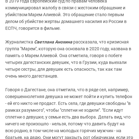
В 2019 года Европейский суд по правам человека
коммуницировал жалобу в связи с жестоким обращение и
убийством Марем Алиевой. Это обращение стало первым
делом об убийстве жертвы домашнего насилия из России в
ЕСПЧ, говорится в фильме.
Журналистка
Светлана Анохина
рассказала, что кризисная
группа "Марем", которую она основала в 2020 году, названа в
память о Марем Алиевой. Она отметила, говоря о побеге
четырех дагестанских девушек, что в Грузии, куда выехали
четыре сестры, для девушек есть опасность, так как там
очень много дагестанцев.
Говоря о Дагестане, она отметила, что в ряде сел, например,
совершеннолетняя девушка не может пойти и купить телефон
- ей его никто не продаст. Есть села, где девушки свободны "в
рамках разумного", чтобы "сплетни не ходили". "Если идут
сплетни о девушке, у семьи есть два выбора. Делать вид, что
ничего не произошло - нельзя, потому что давить будут на
всю родню, в том числе на молодых горячих мужчин - на
братьев, на дядю. Они могут закрыть рот обидчикам, если это