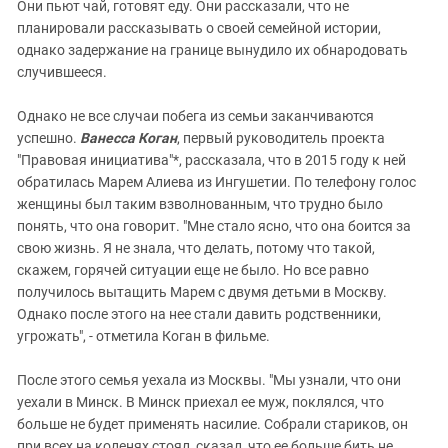
Они пьют чай, готовят еду. Они рассказали, что не
планировали рассказывать о своей семейной истории,
однако задержание на границе вынудило их обнародовать
случившееся.
Однако не все случаи побега из семьи заканчиваются
успешно.
Ванесса Коган
, первый руководитель проекта
"Правовая инициатива"*, рассказала, что в 2015 году к ней
обратилась Марем Алиева из Ингушетии. По телефону голос
женщины был таким взволнованным, что трудно было
понять, что она говорит. "Мне стало ясно, что она боится за
свою жизнь. Я не знала, что делать, потому что такой,
скажем, горячей ситуации еще не было. Но все равно
получилось вытащить Марем с двумя детьми в Москву.
Однако после этого на нее стали давить родственники,
угрожать", - отметила Коган в фильме.
После этого семья уехала из Москвы. "Мы узнали, что они
уехали в Минск. В Минск приехал ее муж, поклялся, что
больше не будет применять насилие. Собрали стариков, он
при всех на коленях стоял, сказал, что ее больше бить не