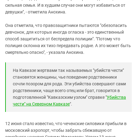
сильная семья. И в худшем случае они могут избавиться от
девушки", - отметила Анохина.
Она отметила, что правозащитники пытаются "обезопасить
девчонок, для которых иногда огласка - это единственный
способ защититься от беспредела полиции". "Потому что
полиция склонна их тихо передавать родне. А это может быть
смертельно опасно", - указала Анохина.
На Кавказе жертвами так называемых "убийств чести"
становятся женщины, чье поведение родственники
сочли позором для рода. Эти убийства совершают сами
родственники, чаще всего отец или брат, говорится в
подготовленной "Кавказским узлом" справке "
Убийства
чести" на Северном Кавказе
".
12 июня стало известно, что чеченские силовики прибыли в
московский аэропорт, чтобы забрать сбежавшую от
семейного насилия Селиму Исмаилову. Утром 13 июня