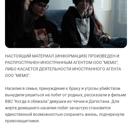
ЗАСТАВЛЯЕТ
Дагестан
КАВКАЗ ЗА ПАЛЕСТИНУ
Ингушетия
ИНАКОМЫСЛИЕ В ЧЕЧНЕ
Кабардино-Балкария
ПРЕСЛЕДОВАНИЕ АКТИВИСТОВ
МОБИЛИЗАЦИЯ И ПРОТЕСТЫ
Калмыкия
Карачаево-Черкесия
Краснодарский край
НАСТОЯЩИЙ МАТЕРИАЛ (ИНФОРМАЦИЯ) ПРОИЗВЕДЕН И
Нагорный Карабах
РАСПРОСТРАНЕН ИНОСТРАННЫМ АГЕНТОМ ООО "МЕМО",
ЛИБО КАСАЕТСЯ ДЕЯТЕЛЬНОСТИ ИНОСТРАННОГО АГЕНТА
Российская Федерация
ООО "МЕМО".
Ростовская область
Северная Осетия - Алания
Насилие в семье, принуждение к браку и угрозы убийством
вынудили решиться на побег от родных, рассказали в фильме
СКФО
BBC "Когда я сбежала" девушки из Чечни и Дагестана. Для
Ставропольский край
жертв домашнего насилия побег зачастую становится
единственной возможностью сохранить жизнь, подчеркнули
Чечня
правозащитники.
Южная Осетия