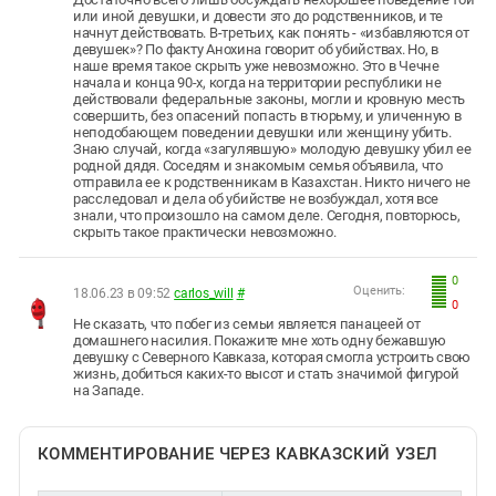
или иной девушки, и довести это до родственников, и те
начнут действовать. В-третьих, как понять - «избавляются от
девушек»? По факту Анохина говорит об убийствах. Но, в
наше время такое скрыть уже невозможно. Это в Чечне
начала и конца 90-х, когда на территории республики не
действовали федеральные законы, могли и кровную месть
совершить, без опасений попасть в тюрьму, и уличенную в
неподобающем поведении девушки или женщину убить.
Знаю случай, когда «загулявшую» молодую девушку убил ее
родной дядя. Соседям и знакомым семья объявила, что
отправила ее к родственникам в Казахстан. Никто ничего не
расследовал и дела об убийстве не возбуждал, хотя все
знали, что произошло на самом деле. Сегодня, повторюсь,
скрыть такое практически невозможно.
0
Оценить:
18.06.23 в 09:52
carlos_will
#
0
Не сказать, что побег из семьи является панацеей от
домашнего насилия. Покажите мне хоть одну бежавшую
девушку с Северного Кавказа, которая смогла устроить свою
жизнь, добиться каких-то высот и стать значимой фигурой
на Западе.
КОММЕНТИРОВАНИЕ ЧЕРЕЗ КАВКАЗСКИЙ УЗЕЛ