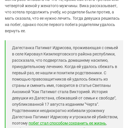
четвертой женой у женатого мужчины. Вика рассказывает,
что хотела продолжить учебу, но родители были против, а
мать сказала, что ее нужно лечить. Тогда девушка решилась
на побег, однако после первого побега родителям удалось
вернуть ее.
Дагестанка Патимат Идрисова, проживающая с семьей
в селе Кироваул Кизилюртовского района республики,
рассказала, что подверглась домашнему насилию,
принудительному лечению. Когда ей удалось сбежать в
первый раз, ее нашли и похитили родственники. С
помощью правозащитников ей удалось бежать из
страны и сменить имя, говорится в статье Светланы
Анохиной "Как Патимат стала Викторией. История
девушки из Дагестана, сбежавшей от семьи к свободе",
опубликованной 17 августа изданием "Черта".
Родственники неоднократно избивали уроженку
Дагестана Патимат Идрисову и угрожали ей убийством,
поэтому
побег стал способом сохранить ее жизнь
,