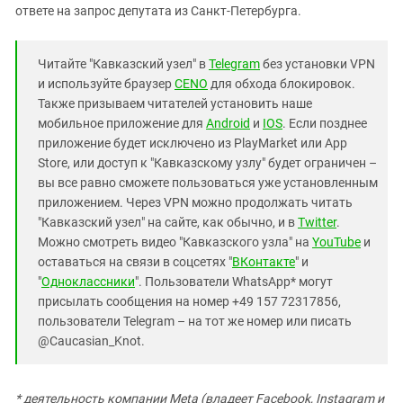
ответе на запрос депутата из Санкт-Петербурга.
Читайте "Кавказский узел" в
Telegram
без установки VPN
и используйте браузер
CENO
для обхода блокировок.
Также призываем читателей установить наше
мобильное приложение для
Android
и
IOS
. Если позднее
приложение будет исключено из PlayMarket или App
Store, или доступ к "Кавказскому узлу" будет ограничен –
вы все равно сможете пользоваться уже установленным
приложением. Через VPN можно продолжать читать
"Кавказский узел" на сайте, как обычно, и в
Twitter
.
Можно смотреть видео "Кавказского узла" на
YouTube
и
оставаться на связи в соцсетях "
ВКонтакте
" и
"
Одноклассники
". Пользователи WhatsApp* могут
присылать сообщения на номер +49 157 72317856,
пользователи Telegram – на тот же номер или писать
@Caucasian_Knot.
* деятельность компании Meta (владеет Facebook, Instagram и