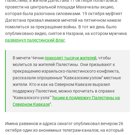
Палестины, а жители Дагестана 17 октября попытались
Южный Кавказ
провести на центральной площади Махачкалы акцию,
ЮФО
которая была разогнана силовиками. 19 октября муфтият
Дагестана призвал имамов мечетей на пятничном намазе
помолиться за прекращение войны. В тот же день было
опубликовано видео, снятое в Назрани, на котором мужчина
развернул палестинский флаг
.
В мечети Чечни
приходят тысячи жителей
, чтобы
молиться за жителей Палестины. Они призывают к
прекращению израильско-палестинского конфликта,
рассказали опрошенные "Кавказским узлом" местные
жители. Кто и как на Северном Кавказе выразил
поддержку Палестине, можно прочитать в справке
"Кавказского узла" "
Акции в поддержку Палестины на
Северном Кавказе
".
Имена раввинов и адреса синагог опубликовал вечером 26
октября один из анонимных телеграм-каналов, на который