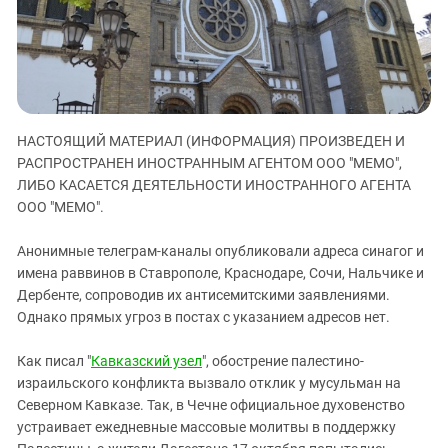
ЗАСТАВЛЯЕТ
Дагестан
КАВКАЗ ЗА ПАЛЕСТИНУ
Ингушетия
ИНАКОМЫСЛИЕ В ЧЕЧНЕ
Кабардино-Балкария
ПРЕСЛЕДОВАНИЕ АКТИВИСТОВ
МОБИЛИЗАЦИЯ И ПРОТЕСТЫ
Калмыкия
НАСТОЯЩИЙ МАТЕРИАЛ (ИНФОРМАЦИЯ) ПРОИЗВЕДЕН И
Карачаево-Черкесия
РАСПРОСТРАНЕН ИНОСТРАННЫМ АГЕНТОМ ООО "МЕМО",
Краснодарский край
ЛИБО КАСАЕТСЯ ДЕЯТЕЛЬНОСТИ ИНОСТРАННОГО АГЕНТА
Нагорный Карабах
ООО "МЕМО".
Российская Федерация
Анонимные телеграм-каналы опубликовали адреса синагог и
Ростовская область
имена раввинов в Ставрополе, Краснодаре, Сочи, Нальчике и
Дербенте, сопроводив их антисемитскими заявлениями.
Северная Осетия - Алания
Однако прямых угроз в постах с указанием адресов нет.
СКФО
Ставропольский край
Как писал "
Кавказский узел
", обострение палестино-
израильского конфликта вызвало отклик у мусульман на
Чечня
Северном Кавказе. Так, в Чечне официальное духовенство
Южная Осетия
устраивает ежедневные массовые молитвы в поддержку