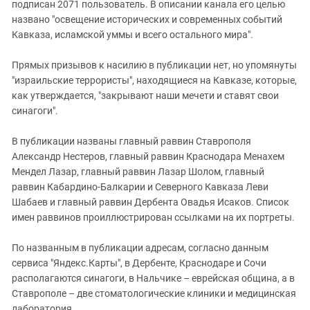
подписан 2071 пользователь. В описании канала его целью
названо "освещение исторических и современных событий
Кавказа, исламской уммы и всего остального мира".
Прямых призывов к насилию в публикации нет, но упомянуты
"израильские террористы", находящиеся на Кавказе, которые,
как утверждается, "закрывают наши мечети и ставят свои
синагоги".
В публикации названы главный раввин Ставрополя
Александр Нестеров, главный раввин Краснодара Менахем
Мендел Лазар, главный раввин Лазар Шолом, главный
раввин Кабардино-Балкарии и Северного Кавказа Леви
Шабаев и главный раввин Дербента Овадья Исаков. Список
имен раввинов проиллюстрирован ссылками на их портреты.
По названным в публикации адресам, согласно данным
сервиса "Яндекс.Карты", в Дербенте, Краснодаре и Сочи
располагаются синагоги, в Нальчике – еврейская община, а в
Ставрополе – две стоматологические клиники и медицинская
лаборатория.