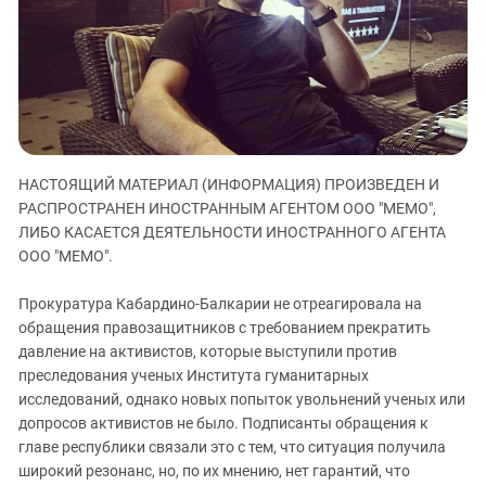
ЗАСТАВЛЯЕТ
Дагестан
КАВКАЗ ЗА ПАЛЕСТИНУ
Ингушетия
ИНАКОМЫСЛИЕ В ЧЕЧНЕ
Кабардино-Балкария
ПРЕСЛЕДОВАНИЕ АКТИВИСТОВ
МОБИЛИЗАЦИЯ И ПРОТЕСТЫ
Калмыкия
Карачаево-Черкесия
НАСТОЯЩИЙ МАТЕРИАЛ (ИНФОРМАЦИЯ) ПРОИЗВЕДЕН И
Краснодарский край
РАСПРОСТРАНЕН ИНОСТРАННЫМ АГЕНТОМ ООО "МЕМО",
Нагорный Карабах
ЛИБО КАСАЕТСЯ ДЕЯТЕЛЬНОСТИ ИНОСТРАННОГО АГЕНТА
Российская Федерация
ООО "МЕМО".
Ростовская область
Прокуратура Кабардино-Балкарии не отреагировала на
Северная Осетия - Алания
обращения правозащитников с требованием прекратить
давление на активистов, которые выступили против
СКФО
преследования ученых Института гуманитарных
Ставропольский край
исследований, однако новых попыток увольнений ученых или
Чечня
допросов активистов не было. Подписанты обращения к
главе республики связали это с тем, что ситуация получила
Южная Осетия
широкий резонанс, но, по их мнению, нет гарантий, что