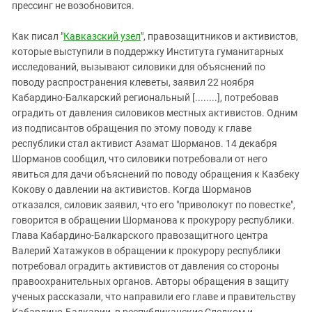
Южный Кавказ
прессинг не возобновится.
ЮФО
Как писал "
Кавказский узел
", правозащитников и активистов,
которые выступили в поддержку Института гуманитарных
исследований, вызывают силовики для объяснений по
поводу распространения клеветы, заявил 22 ноября
Кабардино-Балкарский региональный [........], потребовав
оградить от давления силовиков местных активистов. Одним
из подписантов обращения по этому поводу к главе
республики стал активист Азамат Шорманов. 14 декабря
Шорманов сообщил, что силовики потребовали от него
явиться для дачи объяснений по поводу обращения к Казбеку
Кокову о давлении на активистов. Когда Шорманов
отказался, силовик заявил, что его "приволокут по повестке",
говорится в обращении Шорманова к прокурору республики.
Глава Кабардино-Балкарского правозащитного центра
Валерий Хатажуков в обращении к прокурору республики
потребовал оградить активистов от давления со стороны
правоохранительных органов. Авторы обращения в защиту
ученых рассказали, что направили его главе и правительству
Кабардино-Балкарии, в республиканские Следком и