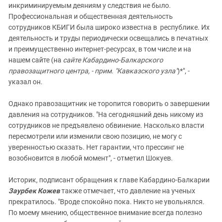
инкриминируемым деяниям у следствия не было.
Профессиональная и общественная деятельность
сотрудников КБИГИ была широко известна в республике. Их
деятельность и труды периодически освещались в печатных
и преимущественно интернет-ресурсах, в том числе и на
нашем сайте (на
сайте Кабардино-Балкарского
правозащитного центра, - прим. "Кавказского узла"
)*", -
указал он.
Однако правозащитник не торопится говорить о завершении
давления на сотрудников. "На сегодняшний день никому из
сотрудников не предъявлено обвинение. Насколько власти
пересмотрели или изменили свою позицию, не могу с
уверенностью сказать. Нет гарантии, что прессинг не
возобновится в любой момент", - отметил Шокуев.
Историк, подписант обращения к главе Кабардино-Балкарии
Заурбек Кожев
также отмечает, что давление на ученых
прекратилось. "Вроде спокойно пока. Никто не увольнялся.
По моему мнению, общественное внимание всегда полезно