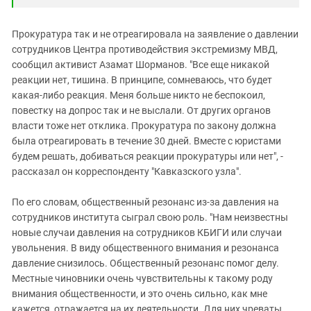
Прокуратура так и не отреагировала на заявление о давлении
сотрудников Центра противодействия экстремизму МВД,
сообщил активист Азамат Шорманов. "Все еще никакой
реакции нет, тишина. В принципе, сомневаюсь, что будет
какая-либо реакция. Меня больше никто не беспокоил,
повестку на допрос так и не выслали. От других органов
власти тоже нет отклика. Прокуратура по закону должна
была отреагировать в течение 30 дней. Вместе с юристами
будем решать, добиваться реакции прокуратуры или нет", -
рассказал он корреспонденту "Кавказского узла".
По его словам, общественный резонанс из-за давления на
сотрудников института сыграл свою роль. "Нам неизвестны
новые случаи давления на сотрудников КБИГИ или случаи
увольнения. В виду общественного внимания и резонанса
давление снизилось. Общественный резонанс помог делу.
Местные чиновники очень чувствительны к такому роду
внимания общественности, и это очень сильно, как мне
кажется, отражается на их деятельности. Для них чреваты