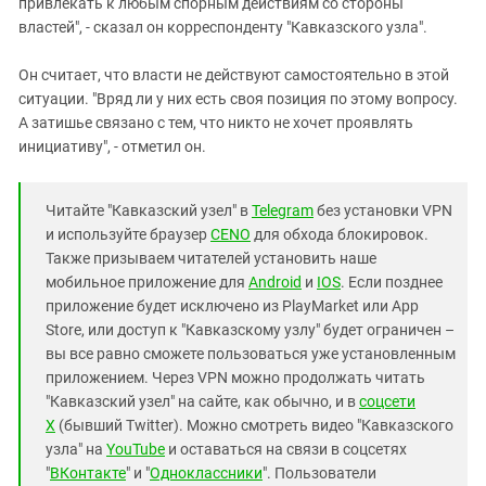
привлекать к любым спорным действиям со стороны
властей", - сказал он корреспонденту "Кавказского узла".
Он считает, что власти не действуют самостоятельно в этой
ситуации. "Вряд ли у них есть своя позиция по этому вопросу.
А затишье связано с тем, что никто не хочет проявлять
инициативу", - отметил он.
Читайте "Кавказский узел" в
Telegram
без установки VPN
и используйте браузер
CENO
для обхода блокировок.
Также призываем читателей установить наше
мобильное приложение для
Android
и
IOS
. Если позднее
приложение будет исключено из PlayMarket или App
Store, или доступ к "Кавказскому узлу" будет ограничен –
вы все равно сможете пользоваться уже установленным
приложением. Через VPN можно продолжать читать
"Кавказский узел" на сайте, как обычно, и в
соцсети
X
(бывший Twitter). Можно смотреть видео "Кавказского
узла" на
YouTube
и оставаться на связи в соцсетях
"
ВКонтакте
" и "
Одноклассники
". Пользователи