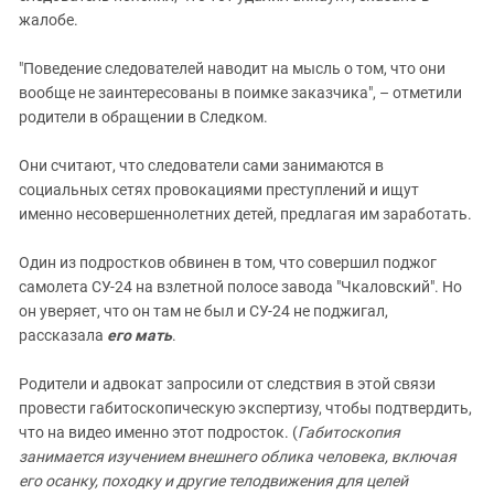
жалобе.
"Поведение следователей наводит на мысль о том, что они
вообще не заинтересованы в поимке заказчика", – отметили
родители в обращении в Следком.
Они считают, что следователи сами занимаются в
социальных сетях провокациями преступлений и ищут
именно несовершеннолетних детей, предлагая им заработать.
Один из подростков обвинен в том, что совершил поджог
самолета СУ-24 на взлетной полосе завода "Чкаловский". Но
он уверяет, что он там не был и СУ-24 не поджигал,
рассказала
его мать
.
Родители и адвокат запросили от следствия в этой связи
провести габитоскопическую экспертизу, чтобы подтвердить,
что на видео именно этот подросток. (
Габитоскопия
занимается изучением внешнего облика человека, включая
его осанку, походку и другие телодвижения для целей