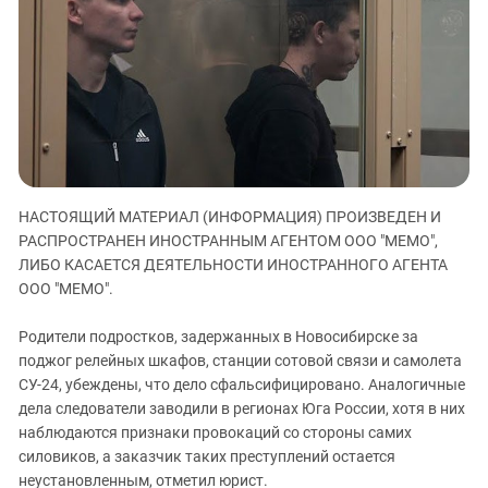
ЗАСТАВЛЯЕТ
Дагестан
КАВКАЗ ЗА ПАЛЕСТИНУ
Ингушетия
ИНАКОМЫСЛИЕ В ЧЕЧНЕ
Кабардино-Балкария
ПРЕСЛЕДОВАНИЕ АКТИВИСТОВ
МОБИЛИЗАЦИЯ И ПРОТЕСТЫ
Калмыкия
Карачаево-Черкесия
Краснодарский край
НАСТОЯЩИЙ МАТЕРИАЛ (ИНФОРМАЦИЯ) ПРОИЗВЕДЕН И
Нагорный Карабах
РАСПРОСТРАНЕН ИНОСТРАННЫМ АГЕНТОМ ООО "МЕМО",
Российская Федерация
ЛИБО КАСАЕТСЯ ДЕЯТЕЛЬНОСТИ ИНОСТРАННОГО АГЕНТА
ООО "МЕМО".
Ростовская область
Северная Осетия - Алания
Родители подростков, задержанных в Новосибирске за
СКФО
поджог релейных шкафов, станции сотовой связи и самолета
СУ-24, убеждены, что дело сфальсифицировано. Аналогичные
Ставропольский край
дела следователи заводили в регионах Юга России, хотя в них
Чечня
наблюдаются признаки провокаций со стороны самих
силовиков, а заказчик таких преступлений остается
Южная Осетия
неустановленным, отметил юрист.