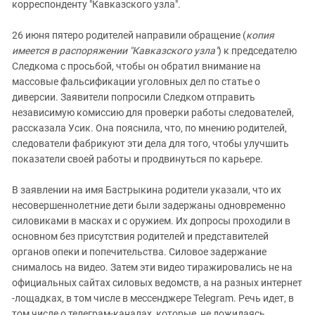
корреспонденту "Кавказского узла".
26 июня пятеро родителей направили обращение (
копия
имеется в распоряжении "Кавказского узла"
) к председателю
Следкома с просьбой, чтобы он обратил внимание на
массовые фальсификации уголовных дел по статье о
диверсии. Заявители попросили Следком отправить
независимую комиссию для проверки работы следователей,
рассказала Усик. Она пояснила, что, по мнению родителей,
следователи фабрикуют эти дела для того, чтобы улучшить
показатели своей работы и продвинуться по карьере.
В заявлении на имя Бастрыкина родители указали, что их
несовершеннолетние дети были задержаны одновременно
силовиками в масках и с оружием. Их допросы проходили в
основном без присутствия родителей и представителей
органов опеки и попечительства. Силовое задержание
снималось на видео. Затем эти видео тиражировались не на
официальных сайтах силовых ведомств, а на разных интернет
-лощадках, в том числе в мессенджере Telegram. Речь идет, в
том числе о телеграм-каналах, которые, не дожидаясь