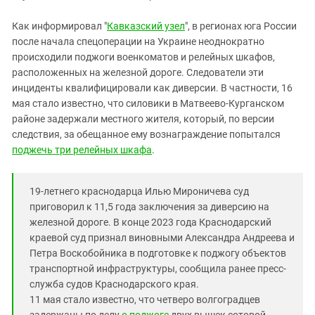
Южный Кавказ
ЮФО
Как информировал "
Кавказский узел
", в регионах юга России
после начала спецоперации на Украине неоднократно
происходили поджоги военкоматов и релейных шкафов,
расположенных на железной дороге. Следователи эти
инциденты квалифицировали как диверсии. В частности, 16
мая стало известно, что силовики в Матвеево-Курганском
районе задержали местного жителя, который, по версии
следствия, за обещанное ему вознаграждение попытался
поджечь три релейных шкафа
.
19-летнего краснодарца Илью Мироничева суд
приговорил к 11,5 года заключения за диверсию на
железной дороге. В конце 2023 года Краснодарский
краевой суд признал виновными Александра Андреева и
Петра Воскобойника в подготовке к поджогу объектов
транспортной инфраструктуры, сообщила ранее пресс-
служба судов Краснодарского края.
11 мая стало известно, что четверо волгоградцев
задержаны по делу
о поджоге
двух вышек сотовой