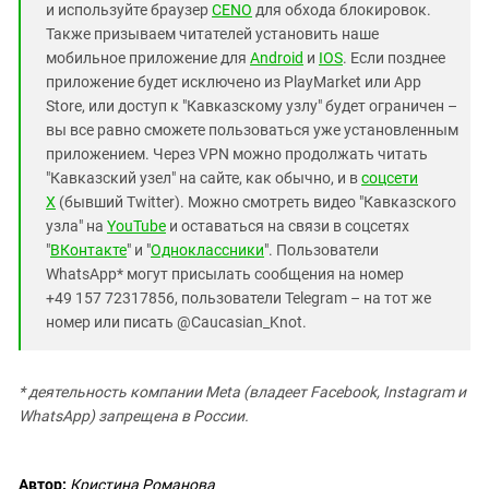
и используйте браузер
CENO
для обхода блокировок.
Также призываем читателей установить наше
мобильное приложение для
Android
и
IOS
. Если позднее
приложение будет исключено из PlayMarket или App
Store, или доступ к "Кавказскому узлу" будет ограничен –
вы все равно сможете пользоваться уже установленным
приложением. Через VPN можно продолжать читать
"Кавказский узел" на сайте, как обычно, и в
соцсети
X
(бывший Twitter). Можно смотреть видео "Кавказского
узла" на
YouTube
и оставаться на связи в соцсетях
"
ВКонтакте
" и "
Одноклассники
". Пользователи
WhatsApp* могут присылать сообщения на номер
+49 157 72317856, пользователи Telegram – на тот же
номер или писать @Caucasian_Knot.
* деятельность компании Meta (владеет Facebook, Instagram и
WhatsApp) запрещена в России.
Автор:
Кристина Романова