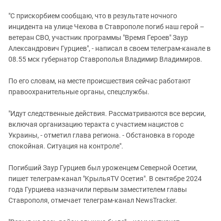
Южный Кавказ
"С прискорбием сообщаю, что в результате ночного
ЮФО
инцидента на улице Чехова в Ставрополе погиб наш герой –
ветеран СВО, участник программы "Время Героев" Заур
Александрович Гурциев", - написал в своем телеграм-канале в
08.55 мск губернатор Ставрополья Владимир Владимиров.
По его словам, на месте происшествия сейчас работают
правоохранительные органы, спецслужбы.
"Идут следственные действия. Рассматриваются все версии,
включая организацию теракта с участием нацистов с
Украины, - отметил глава региона. - Обстановка в городе
спокойная. Ситуация на контроле".
Погибший Заур Гурциев был уроженцем Северной Осетии,
пишет телеграм-канал "KрыльяTV Осетия". В сентябре 2024
года Гурциева назначили первым заместителем главы
Ставрополя, отмечает телеграм-канал NewsTracker.