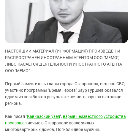
ЗАСТАВЛЯЕТ
Дагестан
КАВКАЗ ЗА ПАЛЕСТИНУ
Ингушетия
ИНАКОМЫСЛИЕ В ЧЕЧНЕ
Кабардино-Балкария
ПРЕСЛЕДОВАНИЕ АКТИВИСТОВ
МОБИЛИЗАЦИЯ И ПРОТЕСТЫ
Калмыкия
Карачаево-Черкесия
Краснодарский край
НАСТОЯЩИЙ МАТЕРИАЛ (ИНФОРМАЦИЯ) ПРОИЗВЕДЕН И
РАСПРОСТРАНЕН ИНОСТРАННЫМ АГЕНТОМ ООО "МЕМО",
Нагорный Карабах
ЛИБО КАСАЕТСЯ ДЕЯТЕЛЬНОСТИ ИНОСТРАННОГО АГЕНТА
Российская Федерация
ООО "МЕМО".
Ростовская область
Первый заместитель главы города Ставрополя, ветеран СВО,
Северная Осетия - Алания
участник программы "Время Героев" Заур Гурциев оказался
одним из погибших в результате ночного взрыва в столице
СКФО
региона.
Ставропольский край
Чечня
Как писал "
Кавказский узел
",
взрыв неизвестного устройства
произошел
ночью в Ставрополе возле жилых
Южная Осетия
многоквартирных домов. Погибли двое мужчин.