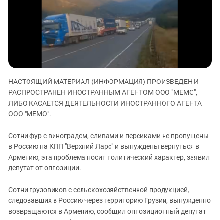
ЗАСТАВЛЯЕТ
Дагестан
КАВКАЗ ЗА ПАЛЕСТИНУ
Ингушетия
ИНАКОМЫСЛИЕ В ЧЕЧНЕ
Кабардино-Балкария
ПРЕСЛЕДОВАНИЕ АКТИВИСТОВ
МОБИЛИЗАЦИЯ И ПРОТЕСТЫ
Калмыкия
Карачаево-Черкесия
НАСТОЯЩИЙ МАТЕРИАЛ (ИНФОРМАЦИЯ) ПРОИЗВЕДЕН И
Краснодарский край
РАСПРОСТРАНЕН ИНОСТРАННЫМ АГЕНТОМ ООО "МЕМО",
Нагорный Карабах
ЛИБО КАСАЕТСЯ ДЕЯТЕЛЬНОСТИ ИНОСТРАННОГО АГЕНТА
ООО "МЕМО".
Российская Федерация
Ростовская область
Сотни фур с виноградом, сливами и персиками не пропущены
Северная Осетия - Алания
в Россию на КПП "Верхний Ларс" и вынуждены вернуться в
Армению, эта проблема носит политический характер, заявил
СКФО
депутат от оппозиции.
Ставропольский край
Сотни грузовиков с сельскохозяйственной продукцией,
Чечня
следовавших в Россию через территорию Грузии, вынужденно
Южная Осетия
возвращаются в Армению, сообщил оппозиционный депутат