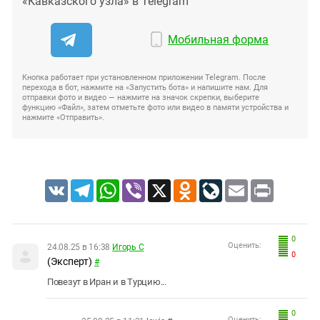
«Кавказского узла» в Telegram
Мобильная форма
Кнопка работает при установленном приложении Telegram. После
перехода в бот, нажмите на «Запустить бота» и напишите нам. Для
отправки фото и видео — нажмите на значок скрепки, выберите
функцию «Файл», затем отметьте фото или видео в памяти устройства и
нажмите «Отправить».
VK
Telegram
WhatsApp
Viber
X
Odnoklassniki
LiveJournal
Email
Print
0
Оценить:
24.08.25 в 16:38
Игорь С
0
(Эксперт)
#
Повезут в Иран и в Турцию...
0
Оценить: