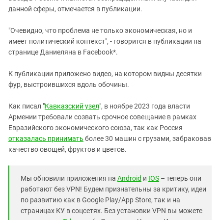
данной сферы, отмечается в публикации.
"Очевидно, что проблема не только экономическая, но и
имеет политический контекст", - говорится в публикации на
странице Даниеляна в Facebook*.
К публикации приложено видео, на котором видны десятки
фур, выстроившихся вдоль обочины.
Как писал "
Кавказский узел
", в ноябре 2023 года власти
Армении требовали созвать срочное совещание в рамках
Евразийского экономического союза, так как Россия
отказалась принимать
более 30 машин с грузами, забраковав
качество овощей, фруктов и цветов.
Мы обновили приложения на
Android
и
IOS
– теперь они
работают без VPN! Будем признательны за критику, идеи
по развитию как в Google Play/App Store, так и на
страницах КУ в соцсетях. Без установки VPN вы можете