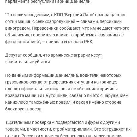
Южный Кавказ
парламента республики Гарник Даниелян.
ЮФО
"По нашим сведениям, с КПП "Верхний Ларс" возвращаются
сотни машин с сельхозпродукцией — сливами, персиками,
виноградом. Перевозчики сообщают, что им не дают четкого
объяснения, говорится о каких-то проблемах, связанных с
фитосанитарией", — привело его слова РБК.
Депутат сообщил, что армянские аграрии несут
значительные убытки.
По данным информации Даниеляна, водители некоторых
грузовиков ожидают разрешения ситуации на границе,
однако официальные лица пока не объяснили причины
возврата машин и не уточнили, связано ли это с нарушением
каких-либо таможенных правил, и какая именно сторона
блокирует проезд.
Тщательным проверкам подвергаются и фуры с другими
товарами, в частности, стройматериалами. Это затрудняет их
въезд в Россию и является беспрецедентным случаем для