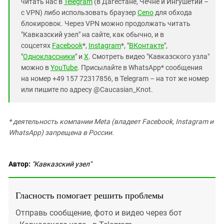
читать нас в
Telegram
(в Дагестане, Чечне и Ингушетии –
с VPN) либо использовать браузер
Ceno
для обхода
блокировок. Через VPN можно продолжать читать
"Кавказский узел" на сайте, как обычно, и в
соцсетях
Facebook
*,
Instagram
*, "
ВКонтакте
",
"
Одноклассники
" и
X
. Смотреть видео "Кавказского узла"
можно в
YouTube
. Присылайте в WhatsApp* сообщения
на номер +49 157 72317856, в Telegram – на тот же номер
или пишите по адресу @Caucasian_Knot.
* деятельность компании Meta (владеет Facebook, Instagram и
WhatsApp) запрещена в России.
Автор:
"Кавказский узел"
Гласность помогает решить проблемы
Отправь сообщение, фото и видео через бот