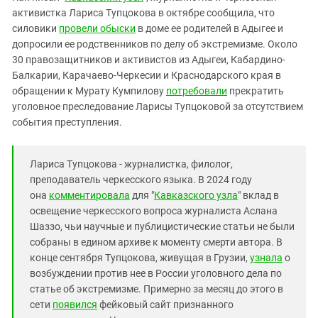
Южный Кавказ
активистка Лариса Тупцокова в октябре сообщила, что
ЮФО
силовики
провели обыски
в доме ее родителей в Адыгее и
допросили ее родственников по делу об экстремизме. Около
30 правозащитников и активистов из Адыгеи, Кабардино-
Балкарии, Карачаево-Черкесии и Краснодарского края в
обращении к Мурату Кумпилову
потребовали
прекратить
уголовное преследование Ларисы Тупцоковой за отсутствием
события преступления.
Лариса Тупцокова - журналистка, филолог,
преподаватель черкесского языка. В 2024 году
она
комментировала
для "
Кавказского узла
" вклад в
освещение черкесского вопроса журналиста Аслана
Шаззо, чьи научные и публицистические статьи не были
собраны в едином архиве к моменту смерти автора. В
конце сентября Тупцокова, живущая в Грузии,
узнала
о
возбуждении против нее в России уголовного дела по
статье об экстремизме. Примерно за месяц до этого в
сети
появился
фейковый сайт признанного