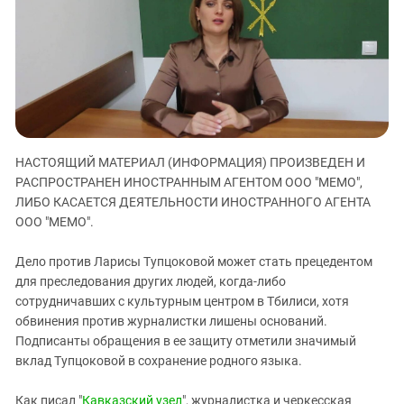
ЗАСТАВЛЯЕТ
Дагестан
КАВКАЗ ЗА ПАЛЕСТИНУ
Ингушетия
ИНАКОМЫСЛИЕ В ЧЕЧНЕ
Кабардино-Балкария
ПРЕСЛЕДОВАНИЕ АКТИВИСТОВ
МОБИЛИЗАЦИЯ И ПРОТЕСТЫ
Калмыкия
Карачаево-Черкесия
Краснодарский край
НАСТОЯЩИЙ МАТЕРИАЛ (ИНФОРМАЦИЯ) ПРОИЗВЕДЕН И
РАСПРОСТРАНЕН ИНОСТРАННЫМ АГЕНТОМ ООО "МЕМО",
Нагорный Карабах
ЛИБО КАСАЕТСЯ ДЕЯТЕЛЬНОСТИ ИНОСТРАННОГО АГЕНТА
Российская Федерация
ООО "МЕМО".
Ростовская область
Дело против Ларисы Тупцоковой может стать прецедентом
Северная Осетия - Алания
для преследования других людей, когда-либо
СКФО
сотрудничавших с культурным центром в Тбилиси, хотя
обвинения против журналистки лишены оснований.
Ставропольский край
Подписанты обращения в ее защиту отметили значимый
Чечня
вклад Тупцоковой в сохранение родного языка.
Южная Осетия
Как писал "
Кавказский узел
", журналистка и черкесская