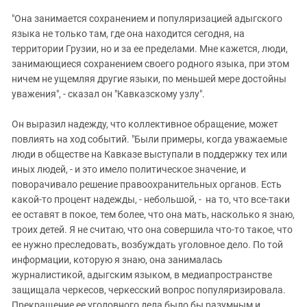
"Она занимается сохранением и популяризацией адыгского
языка не только там, где она находится сегодня, на
территории Грузии, но и за ее пределами. Мне кажется, люди,
занимающиеся сохранением своего родного языка, при этом
ничем не ущемляя другие языки, по меньшей мере достойны
уважения", - сказал он "Кавказскому узлу".
Он выразил надежду, что коллективное обращение, может
повлиять на ход событий. "Были примеры, когда уважаемые
люди в обществе на Кавказе выступали в поддержку тех или
иных людей, - и это имело политическое значение, и
поворачивало решение правоохранительных органов. Есть
какой-то процент надежды, - небольшой, - на то, что все-таки
ее оставят в покое, тем более, что она мать, насколько я знаю,
троих детей. Я не считаю, что она совершила что-то такое, что
ее нужно преследовать, возбуждать уголовное дело. По той
информации, которую я знаю, она занималась
журналистикой, адыгским языком, в медиапространстве
защищала черкесов, черкесский вопрос популяризировала.
Прекращение ее уголовного дела было бы разумным и