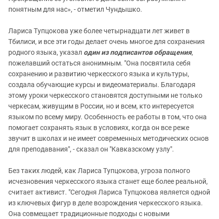
понятным для нас», - отметил Чундышко.
Лариса Тупцокова уже более четырнадцати лет живет в
Тбилиси, и все эти годы делает очень многое для сохранения
родного языка, указал
один из подписантов обращения
,
пожелавший остаться анонимным. "Она посвятила себя
сохранению и развитию черкесского языка и культуры,
создала обучающие курсы и видеоматериалы. Благодаря
этому уроки черкесского становятся доступными не только
черкесам, живущим в России, но и всем, кто интересуется
языком по всему миру. Особенность ее работы в том, что она
помогает сохранять язык в условиях, когда он все реже
звучит в школах и не имеет современных методических основ
для преподавания", - сказал он "Кавказскому узлу".
Без таких людей, как Лариса Тупцокова, угроза полного
исчезновения черкесского языка станет еще более реальной,
считает активист. "Сегодня Лариса Тупцокова является одной
из ключевых фигур в деле возрождения черкесского языка.
Она совмещает традиционные подходы с новыми