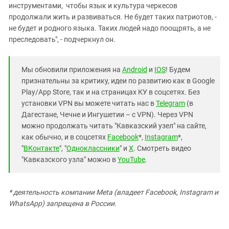
инструментами, чтобы язык и культура черкесов
продолжали жить и развиваться. Не будет таких патриотов, -
не будет и родного языка. Таких людей надо поощрять, а не
преследовать", - подчеркнул он.
Мы обновили приложения на
Android
и
IOS
! Будем
признательны за критику, идеи по развитию как в Google
Play/App Store, так и на страницах КУ в соцсетях. Без
установки VPN вы можете читать нас в
Telegram
(в
Дагестане, Чечне и Ингушетии – с VPN). Через VPN
можно продолжать читать "Кавказский узел" на сайте,
как обычно, и в соцсетях
Facebook
*,
Instagram
*,
"
ВКонтакте
", "
Одноклассники
" и
X
. Смотреть видео
"Кавказского узла" можно в
YouTube
.
* деятельность компании Meta (владеет Facebook, Instagram и
WhatsApp) запрещена в России.