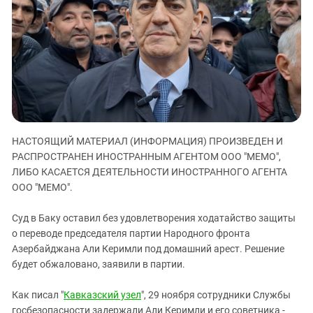
ЗАСТАВЛЯЕТ
Дагестан
КАВКАЗ ЗА ПАЛЕСТИНУ
Ингушетия
ИНАКОМЫСЛИЕ В ЧЕЧНЕ
Кабардино-Балкария
ПРЕСЛЕДОВАНИЕ АКТИВИСТОВ
МОБИЛИЗАЦИЯ И ПРОТЕСТЫ
Калмыкия
Карачаево-Черкесия
Краснодарский край
НАСТОЯЩИЙ МАТЕРИАЛ (ИНФОРМАЦИЯ) ПРОИЗВЕДЕН И
Нагорный Карабах
РАСПРОСТРАНЕН ИНОСТРАННЫМ АГЕНТОМ ООО "МЕМО",
Российская Федерация
ЛИБО КАСАЕТСЯ ДЕЯТЕЛЬНОСТИ ИНОСТРАННОГО АГЕНТА
Ростовская область
ООО "МЕМО".
Северная Осетия - Алания
Суд в Баку оставил без удовлетворения ходатайство защиты
СКФО
о переводе председателя партии Народного фронта
Азербайджана Али Керимли под домашний арест. Решение
Ставропольский край
будет обжаловано, заявили в партии.
Чечня
Южная Осетия
Как писал "
Кавказский узел
", 29 ноября сотрудники Службы
госбезопасности задержали Али Керимли и его советника -