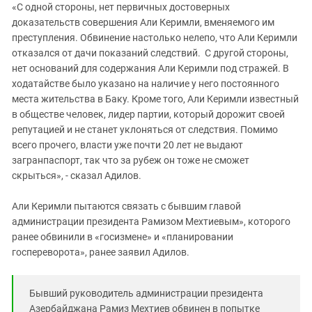
«С одной стороны, нет первичных достоверных
доказательств совершения Али Керимли, вменяемого им
преступления. Обвинение настолько нелепо, что Али Керимли
отказался от дачи показаний следствий. С другой стороны,
нет оснований для содержания Али Керимли под стражей. В
ходатайстве было указано на наличие у него постоянного
места жительства в Баку. Кроме того, Али Керимли известный
в обществе человек, лидер партии, который дорожит своей
репутацией и не станет уклоняться от следствия. Помимо
всего прочего, власти уже почти 20 лет не выдают
загранпаспорт, так что за рубеж он тоже не сможет
скрыться», - сказал Адилов.
Али Керимли пытаются связать с бывшим главой
администрации президента Рамизом Мехтиевым», которого
ранее обвинили в «госизмене» и «планировании
госпереворота», ранее заявил Адилов.
Бывший руководитель администрации президента
Азербайджана Рамиз Мехтиев обвинен в попытке