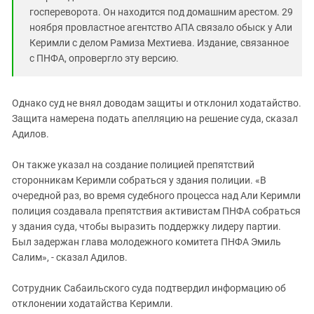
госпереворота. Он находится под домашним арестом. 29
ноября провластное агентство АПА связало обыск у Али
Керимли с делом Рамиза Мехтиева. Издание, связанное
с ПНФА, опровергло эту версию.
Однако суд не внял доводам защиты и отклонил ходатайство.
Защита намерена подать апелляцию на решение суда, сказал
Адилов.
Он также указал на создание полицией препятствий
сторонникам Керимли собраться у здания полиции. «В
очередной раз, во время судебного процесса над Али Керимли
полиция создавала препятствия активистам ПНФА собраться
у здания суда, чтобы выразить поддержку лидеру партии.
Был задержан глава молодежного комитета ПНФА Эмиль
Салим», - сказал Адилов.
Сотрудник Сабаильского суда подтвердил информацию об
отклонении ходатайства Керимли.