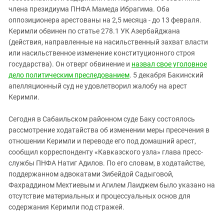
Южный Кавказ
члена президиума ПНФА Мамеда Ибрагима. Оба
ЮФО
оппозиционера арестованы на 2,5 месяца - до 13 февраля.
Керимли обвинен по статье 278.1 УК Азербайджана
(действия, направленные на насильственный захват власти
или насильственное изменение конституционного строя
государства). Он отверг обвинение и
назвал свое уголовное
дело политическим преследованием
. 5 декабря Бакинский
апелляционный суд не удовлетворил жалобу на арест
Керимли.
Сегодня в Сабаильском районном суде Баку состоялось
рассмотрение ходатайства об изменении меры пресечения в
отношении Керимли и переводе его под домашний арест,
сообщил корреспонденту «Кавказского узла» глава пресс-
службы ПНФА Натиг Адилов. По его словам, в ходатайстве,
поддержанном адвокатами Зибейдой Садыговой,
Фахраддином Мехтиевым и Агилем Лаиджем было указано на
отсутствие материальных и процессуальных основ для
содержания Керимли под стражей.