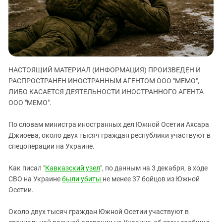
ЗАСТАВЛЯЕТ
Дагестан
КАВКАЗ ЗА ПАЛЕСТИНУ
Ингушетия
ИНАКОМЫСЛИЕ В ЧЕЧНЕ
Кабардино-Балкария
ПРЕСЛЕДОВАНИЕ АКТИВИСТОВ
МОБИЛИЗАЦИЯ И ПРОТЕСТЫ
Калмыкия
НАСТОЯЩИЙ МАТЕРИАЛ (ИНФОРМАЦИЯ) ПРОИЗВЕДЕН И
Карачаево-Черкесия
РАСПРОСТРАНЕН ИНОСТРАННЫМ АГЕНТОМ ООО "МЕМО",
Краснодарский край
ЛИБО КАСАЕТСЯ ДЕЯТЕЛЬНОСТИ ИНОСТРАННОГО АГЕНТА
Нагорный Карабах
ООО "МЕМО".
Российская Федерация
По словам министра иностранных дел Южной Осетии Ахсара
Ростовская область
Джиоева, около двух тысяч граждан республики участвуют в
спецоперации на Украине.
Северная Осетия - Алания
СКФО
Как писал "
Кавказский узел
", по данным на 3 декабря, в ходе
Ставропольский край
СВО на Украине
были убиты
не менее 37 бойцов из Южной
Осетии.
Чечня
Южная Осетия
Около двух тысяч граждан Южной Осетии участвуют в