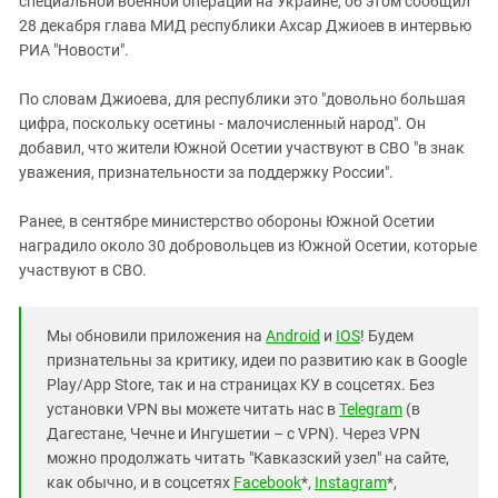
специальной военной операции на Украине, об этом сообщил
Южный Кавказ
28 декабря глава МИД республики Ахсар Джиоев в интервью
ЮФО
РИА "Новости".
По словам Джиоева, для республики это "довольно большая
цифра, поскольку осетины - малочисленный народ". Он
добавил, что жители Южной Осетии участвуют в СВО "в знак
уважения, признательности за поддержку России".
Ранее, в сентябре министерство обороны Южной Осетии
наградило около 30 добровольцев из Южной Осетии, которые
участвуют в СВО.
Мы обновили приложения на
Android
и
IOS
! Будем
признательны за критику, идеи по развитию как в Google
Play/App Store, так и на страницах КУ в соцсетях. Без
установки VPN вы можете читать нас в
Telegram
(в
Дагестане, Чечне и Ингушетии – с VPN). Через VPN
можно продолжать читать "Кавказский узел" на сайте,
как обычно, и в соцсетях
Facebook
*,
Instagram
*,