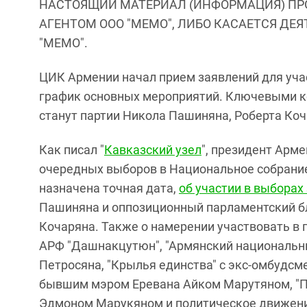
НАСТОЯЩИЙ МАТЕРИАЛ (ИНФОРМАЦИЯ) ПР
АГЕНТОМ ООО "МЕМО", ЛИБО КАСАЕТСЯ ДЕ
"МЕМО".
ЦИК Армении начал прием заявлений для уча
график основных мероприятий. Ключевыми ко
станут партии Никола Пашиняна, Роберта Ко
Как писал "
Кавказский узел
", президент Арме
очередных выборов в Национальное собрани
назначена точная дата,
об участии в выборах
Пашиняна и оппозиционный парламентский бл
Кочаряна. Также о намерении участвовать в 
АРФ "Дашнакцутюн", "Армянский национальны
Петросяна, "Крылья единства" с экс-омбудсм
бывшим мэром Еревана Айком Марутяном, "П
Эдмоном Марукяном и политическое движени