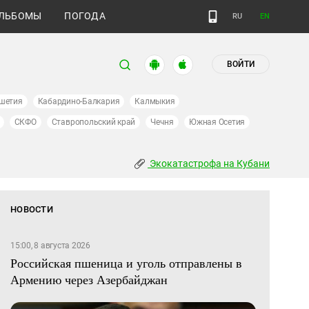
ЛЬБОМЫ
ПОГОДА
RU
EN
ВОЙТИ
шетия
Кабардино-Балкария
Калмыкия
СКФО
Ставропольский край
Чечня
Южная Осетия
Экокатастрофа на Кубани
НОВОСТИ
15:00, 8 августа 2026
Российская пшеница и уголь отправлены в
Армению через Азербайджан