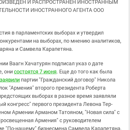
ОИЗВЕДЕН И РАСПРОСТРАНЕН ИНОСТРАННЫМ
ЯТЕЛЬНОСТИ ИНОСТРАННОГО АГЕНТА ООО
стия в парламентских выборах и утвердил
нкурентами на выборах, по мнению аналитиков,
чаряна и Самвела Карапетяна.
нии Ваагн Хачатурян подписал указ о дате
е, они
состоятся 7 июня
. Еще до того как была
 заявили
партии "Гражданский договор" Никола
ок "Армения" второго президента Роберта
предстоящих выборах в разное время заявляли
й конгресс" первого президента Левона Тер-
еном Армении Арманом Татояном, "Новая сила" с
росвещенная Армения" с руководителем
е "По-нашему" бизнесмена Самвела Карапетяна.