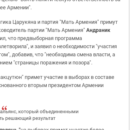
ее Армении".
гика Царукяна и партия "Мать Армения" примут
ководитель партии "Мать Армения"
Андраник
вил, что предвыборная программа
етворила", и заявил о необходимости "участия
м", добавив, что "необходима смена власти, а
ием "страницы поражения и позора".
кцутюн" примет участие в выборах в составе
 основанного вторым президентом Армении
 альянс, который объединенными
ть решающий результат
еляна, "
на выборах примет участие
более