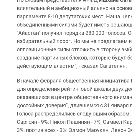
влиятельный и амбициозный альянс на основ
парламенте 8-10 депутатских мест. Наша цел
объединенными силами будет иметь решающи
"Айастан" получил порядка 280 000 голосов. 
избирательный порог. Но мы не предлагаем и
оппозиционные силы отложить в сторону амб
создание партийных блоков, которые будут 
действующим властям", - сказал Сагателян.
В начале февраля общественная инициатива 
для определения рейтинговой шкалы двух дес
оказавшихся в центре общественного внимани
достойных доверия", длившемся с 31 января п
Голоса распределились следующим образом: Г
Саргсян - 9%, Никол Пашинян - 7%, Самвел Кар
3%, против всех - 3%; Эдмон Марукян, Левон 