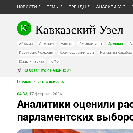
НОВОСТИ
ТЕМЫ
ТРЕНДЫ
АНАЛИТИКА
Кавказский Узел
Абхазия
Аджария
Адыгея
Азербайджан
Армения
А
Карачаево-Черкесия
Краснодарский край
Нагорный Карабах
Южный Кавказ
ЮФО
Кавказ: что с бензином?
Главная
/
Лента новостей
04:33,
17 февраля 2026
Аналитики оценили ра
парламентских выборо