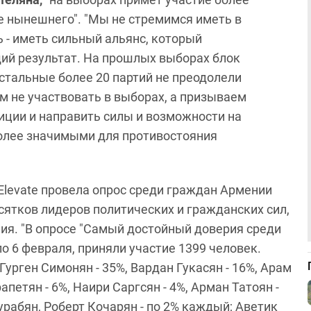
е нынешнего". "Мы не стремимся иметь в
ь - иметь сильный альянс, который
й результат. На прошлых выборах блок
Остальные более 20 партий не преодолели
м не участвовать в выборах, а призываем
иции и направить силы и возможности на
более значимыми для противостояния
Elevate провела опрос среди граждан Армении
ятков лидеров политических и гражданских сил,
я. "
В опросе "Самый достойный доверия среди
о 6 февраля, приняли участие 1399 человек.
урген Симонян - 35%, Вардан Гукасян - 16%, Арам
апетян - 6%, Наири Саргсян - 4%, Арман Татоян -
Зурабян, Роберт Кочарян - по 2% каждый; Аветик