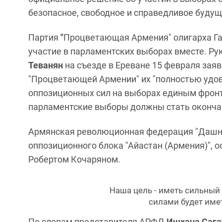
безопасное, свободное и справедливое будущ
Партия
"
Процветающая Армения" олигарха Га
участие в парламентских выборах вместе. Ру
Теванян
на съезде в Ереване 15 февраля зая
"Процветающей Армении" их "полностью удовл
оппозиционных сил на выборах единым фронто
парламентские выборы должны стать окончан
Армянская революционная федерация "Дашна
оппозиционного блока "Айастан (Армения)",
Робертом Кочаряном.
Наша цель - иметь сильный
силами будет име
По словам представителя АРФД
Ишхана Сагат