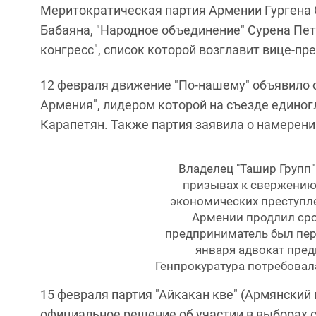
Меритократическая партия Армении Гургена
Бабаяна, "Народное объединение" Сурена Пе
конгресс", список которой возглавит вице-пр
12 февраля движение "По-нашему" объявило 
Армения", лидером которой на съезде единог
Карапетян. Также партия заявила о намерени
Владелец "Ташир Групп
призывах к свержению 
экономических преступлен
Армении продлил срок
предприниматель был пер
января адвокат пред
Генпрокуратура потребова
15 февраля партия "Айкакан кве" (Армянский 
официальное решение об участии в выборах с