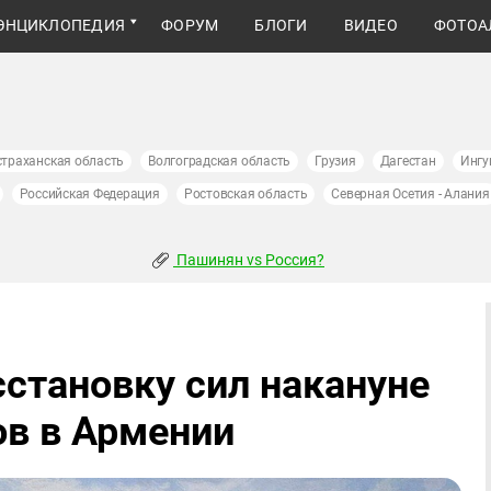
ЭНЦИКЛОПЕДИЯ
ФОРУМ
БЛОГИ
ВИДЕО
ФОТОА
страханская область
Волгоградская область
Грузия
Дагестан
Ингу
Российская Федерация
Ростовская область
Северная Осетия - Алания
Пашинян vs Россия?
сстановку сил накануне
в в Армении