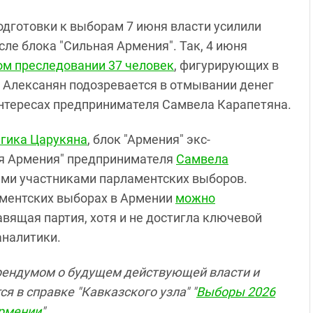
подготовки к выборам 7 июня власти усилили
сле блока "Сильная Армения". Так, 4 июня
ом преследовании 37 человек
, фигурирующих в
. Алексанян подозревается в отмывании денег
нтересах предпринимателя Самвела Карапетяна.
агика Царукяна
, блок "Армения" экс-
ая Армения" предпринимателя
Самвела
ми участниками парламентских выборов.
аментских выборах в Армении
можно
авящая партия, хотя и не достигла ключевой
аналитики.
рендумом о будущем действующей власти и
 в справке "Кавказского узла" "
Выборы 2026
Армении
".