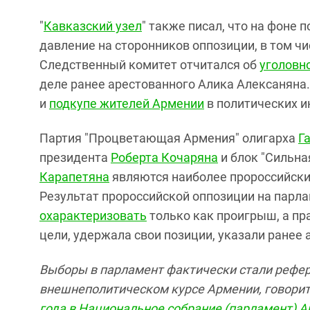
"
Кавказский узел
" также писал, что на фоне 
давление на сторонников оппозиции, в том чи
Следственный комитет отчитался об
уголовн
деле ранее арестованного Алика Алексаняна
и
подкупе жителей Армении
в политических и
Партия "Процветающая Армения" олигарха
Г
президента
Роберта Кочаряна
и блок "Сильн
Карапетяна
являются наиболее пророссийски
Результат пророссийской оппозиции на парл
охарактеризовать
только как проигрыш, а пр
цели, удержала свои позиции, указали ранее 
Выборы в парламент фактически стали рефе
внешнеполитическом курсе Армении, говорится
года в Национальное собрание (парламент) 