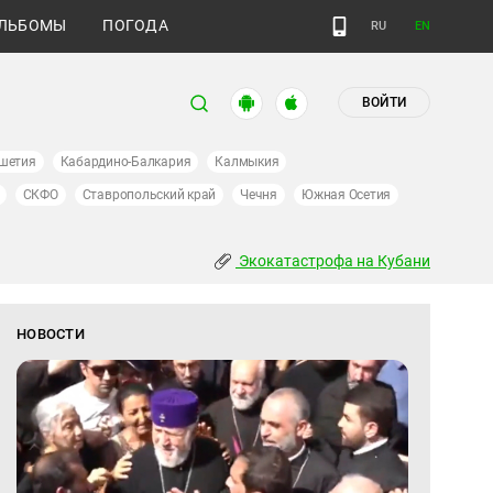
ЛЬБОМЫ
ПОГОДА
RU
EN
ВОЙТИ
шетия
Кабардино-Балкария
Калмыкия
СКФО
Ставропольский край
Чечня
Южная Осетия
Экокатастрофа на Кубани
НОВОСТИ