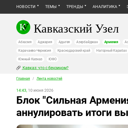
НОВОСТИ
ТЕМЫ
ТРЕНДЫ
АНАЛИТИКА
Кавказский Узел
Абхазия
Аджария
Адыгея
Азербайджан
Армения
А
Карачаево-Черкесия
Краснодарский край
Нагорный Карабах
Южный Кавказ
ЮФО
Кавказ: что с бензином?
Главная
/
Лента новостей
14:43,
10 июня 2026
Блок "Сильная Армени
аннулировать итоги в