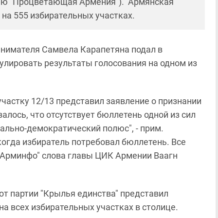
ртию "Процветающая Армения"). Армянская
 на 555 избирательных участках.
инимателя Самвела Карапетяна подал в
улировать результаты голосования на одном из
участку 12/13 представил заявление о признании
алось, что отсутствует бюллетень одной из сил
ально-демократический полюс", - прим.
 когда избиратель потребовал бюллетень. Все
т "Арминфо" слова главы ЦИК Армении Ваагн
от партии "Крылья единства" представил
на всех избирательных участках в столице.