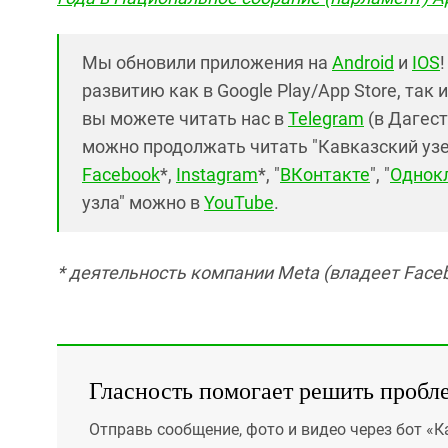
Мы обновили приложения на
Android
и
IOS
развитию как в Google Play/App Store, так 
вы можете читать нас в
Telegram
(в Дагест
можно продолжать читать "Кавказский узел"
Facebook
*,
Instagram
*, "
ВКонтакте
", "
Однок
узла" можно в
YouTube
.
* деятельность компании Meta (владеет Faceb
Гласность помогает решить пробл
Отправь сообщение, фото и видео через бот «К