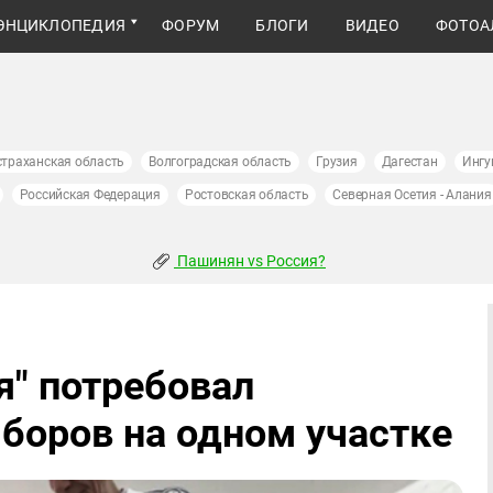
ЭНЦИКЛОПЕДИЯ
ФОРУМ
БЛОГИ
ВИДЕО
ФОТОА
страханская область
Волгоградская область
Грузия
Дагестан
Ингу
Российская Федерация
Ростовская область
Северная Осетия - Алания
Пашинян vs Россия?
я" потребовал
ыборов на одном участке