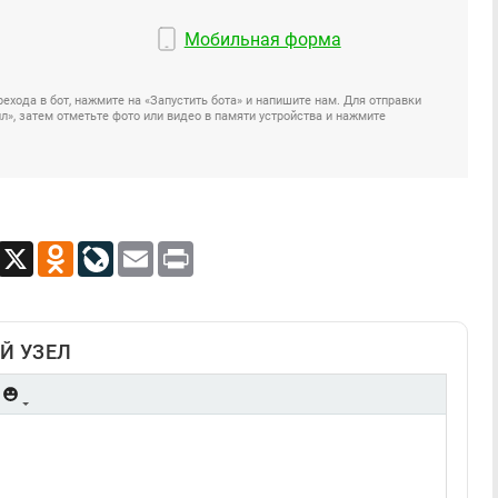
Мобильная форма
ехода в бот, нажмите на «Запустить бота» и напишите нам. Для отправки
», затем отметьте фото или видео в памяти устройства и нажмите
App
Viber
X
Odnoklassniki
LiveJournal
Email
Print
Й УЗЕЛ