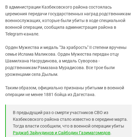
Южный Кавказ
В администрации Казбековского района состоялась
ЮФО
церемония передачи государственных наград родственникам
военнослужащих, которые были убиты в ходе специальной
военной операции, сообщила администрация района в
Telegram-канале.
Орден Мужества и медаль "За храбрость" II степени вручены
семье Ислама Маликова. Орден Мужества передан отцу
Шамилхана Насрудинова, а медаль Суворова -
родственникам Рамазана Мурадисова. Все трое были
уроженцами села Дылым.
Таким образом, официально признаны убитыми в военной
операции не менее 1881 бойца из Дагестана.
В предыдущий раз о смерти участников СВО из
Казбековского района стало известно в середине марта.
Тогда власти сообщили, что в военной операции убиты
Раджаб Зайнудинов и Сайбодин Газимагомедов
.