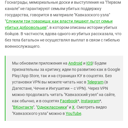
Госнаграды, мемориальные доски и выступления на "Первом
канале" не гарантируют семьям убитых поддержку
государства, говорится в материале "Кавказского узла"
"
Служили три товарища: как власти лишают льгот семьи
убитых добровольцев
", в котором описаны истории убитых
бойцов. В частности, вдова одного из убитых рассказала, что
без тела батальон не осуществлял выплат в связи с гибелью
военнослужащего.
Мы обновили приложения на
Android
и
IOS
! Будем
признательны за критику, идеи по развитию как в Google
Play/App Store, так и на страницах КУ в соцсетях. Без
установки VPN вы можете читать нас в
Telegram
(в
Дагестане, Чечне и Ингушетии – с VPN). Через VPN
можно продолжать читать "Кавказский узел" на сайте,
как обычно, и в соцсетях
Facebook
*,
Instagram
*,
"
ВКонтакте
", "
Одноклассники
" и
X
. Смотреть видео
"Кавказского узла" можно в
YouTube
.