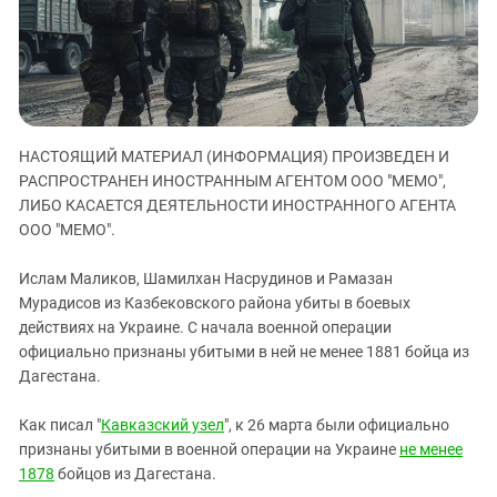
ЗАСТАВЛЯЕТ
Дагестан
КАВКАЗ ЗА ПАЛЕСТИНУ
Ингушетия
ИНАКОМЫСЛИЕ В ЧЕЧНЕ
Кабардино-Балкария
ПРЕСЛЕДОВАНИЕ АКТИВИСТОВ
МОБИЛИЗАЦИЯ И ПРОТЕСТЫ
Калмыкия
НАСТОЯЩИЙ МАТЕРИАЛ (ИНФОРМАЦИЯ) ПРОИЗВЕДЕН И
Карачаево-Черкесия
РАСПРОСТРАНЕН ИНОСТРАННЫМ АГЕНТОМ ООО "МЕМО",
Краснодарский край
ЛИБО КАСАЕТСЯ ДЕЯТЕЛЬНОСТИ ИНОСТРАННОГО АГЕНТА
Нагорный Карабах
ООО "МЕМО".
Российская Федерация
Ислам Маликов, Шамилхан Насрудинов и Рамазан
Ростовская область
Мурадисов из Казбековского района убиты в боевых
действиях на Украине. С начала военной операции
Северная Осетия - Алания
официально признаны убитыми в ней не менее 1881 бойца из
СКФО
Дагестана.
Ставропольский край
Как писал "
Кавказский узел
", к 26 марта были официально
Чечня
признаны убитыми в военной операции на Украине
не менее
Южная Осетия
1878
бойцов из Дагестана.