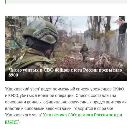
Число убитых в СВО бойцов с юга России превысило
8900
"Кавказский узел" ведет поименный список уроженцев СКФО
и ЮФО, убитых в военной операции. Список составлен на
основании данных, официально озвученных представителями
властей и силовыми ведомствами, говорится в справке
"Кавказского узла" "
Статистика СВО: для юга России потери
растут
".