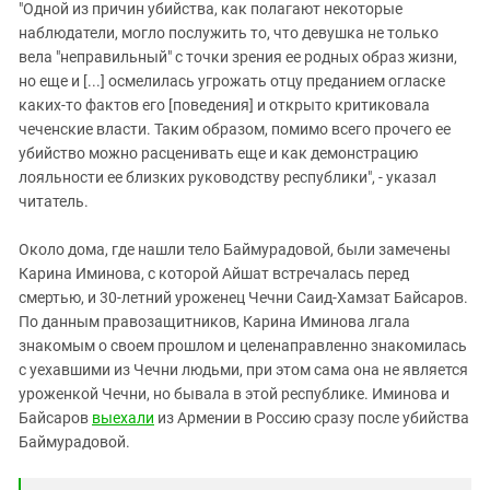
"Одной из причин убийства, как полагают некоторые
наблюдатели, могло послужить то, что девушка не только
вела "неправильный" с точки зрения ее родных образ жизни,
но еще и [...] осмелилась угрожать отцу преданием огласке
каких-то фактов его [поведения] и открыто критиковала
чеченские власти. Таким образом, помимо всего прочего ее
убийство можно расценивать еще и как демонстрацию
лояльности ее близких руководству республики", - указал
читатель.
Около дома, где нашли тело Баймурадовой, были замечены
Карина Иминова, с которой Айшат встречалась перед
смертью, и 30-летний уроженец Чечни Саид-Хамзат Байсаров.
По данным правозащитников, Карина Иминова лгала
знакомым о своем прошлом и целенаправленно знакомилась
с уехавшими из Чечни людьми, при этом сама она не является
уроженкой Чечни, но бывала в этой республике. Иминова и
Байсаров
выехали
из Армении в Россию сразу после убийства
Баймурадовой.