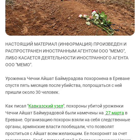
ЗАСТАВЛЯЕТ
Дагестан
КАВКАЗ ЗА ПАЛЕСТИНУ
Ингушетия
ИНАКОМЫСЛИЕ В ЧЕЧНЕ
Кабардино-Балкария
ПРЕСЛЕДОВАНИЕ АКТИВИСТОВ
МОБИЛИЗАЦИЯ И ПРОТЕСТЫ
Калмыкия
НАСТОЯЩИЙ МАТЕРИАЛ (ИНФОРМАЦИЯ) ПРОИЗВЕДЕН И
Карачаево-Черкесия
РАСПРОСТРАНЕН ИНОСТРАННЫМ АГЕНТОМ ООО "МЕМО",
Краснодарский край
ЛИБО КАСАЕТСЯ ДЕЯТЕЛЬНОСТИ ИНОСТРАННОГО АГЕНТА
Нагорный Карабах
ООО "МЕМО".
Российская Федерация
Уроженка Чечни Айшат Баймурадова похоронена в Ереване
Ростовская область
спустя пять месяцев после убийства, попрощаться с ней
пришли около 30 человек.
Северная Осетия - Алания
СКФО
Как писал "
Кавказский узел
", похороны убитой уроженки
Ставропольский край
Чечни Айшат Баймурадовой были намечены на
27 марта
в
Ереване. Организацию похорон взяли на себя следственные
Чечня
органы, армянские власти пообещали, что позволят
Южная Осетия
проститься с Айшат всем желающим. Ее похоронят за счет