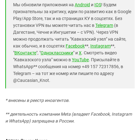
Мы обновили приложения на
Android
и
IOS
! Будем
признательны за критику, идеи по развитию как в Google
Play/App Store, так и на страницах КУ в соцсетях. Без
установки VPN вы можете читать нас в
Telegram
(в
Дагестане, Чечне и Ингушетии – с VPN). Через VPN
можно продолжать читать "Кавказский узел" на сайте,
как обычно, и в соцсетях
Facebook
**,
Instagram
**,
"
ВКонтакте
", "
Одноклассники
" и
X
. Смотреть видео
"Кавказского узла" можно в
YouTube
. Присылайте в
WhatsApp** сообщения на номер +49 157 72317856, в
Telegram – на тот же номер или пишите по адресу
@Caucasian_Knot.
* внесены в реестр иноагентов.
** деятельность компании Meta (владеет Facebook, Instagram
и WhatsApp) запрещена в России.