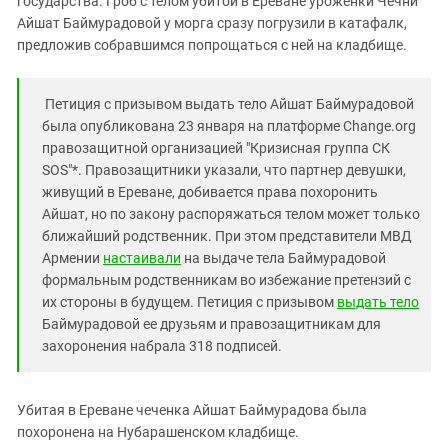
государства. Гроб с телом убитой в Ереване уроженки Чечни
Южный Кавказ
Айшат Баймурадовой у морга сразу погрузили в катафалк,
ЮФО
предложив собравшимся попрощаться с ней на кладбище.
Петиция с призывом выдать тело Айшат Баймурадовой
была опубликована 23 января на платформе Change.org
правозащитной организацией "Кризисная группа СК
SOS"*. Правозащитники указали, что партнер девушки,
живущий в Ереване, добивается права похоронить
Айшат, но по закону распоряжаться телом может только
ближайший родственник. При этом представители МВД
Армении
настаивали
на выдаче тела Баймурадовой
формальным родственникам во избежание претензий с
их стороны в будущем. Петиция с призывом
выдать тело
Баймурадовой ее друзьям и правозащитникам для
захоронения набрала 318 подписей.
Убитая в Ереване чеченка Айшат Баймурадова была
похоронена на Нубарашенском кладбище.