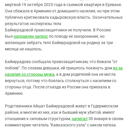
мертвой 19 октября 2025 года в съемной квартире в Ереване.
Она сбежала в Армению от домашнего насилия, но при этом
публично критиковала кадыровскую власть. Окончательных
результатов экспертизы тела
Баймурадовой правозащитники не получили. В Россию
был
направлен запрос
по поводу ее захоронения, но
желающих забрать тело Баймурадовой на родину за три
месяца не нашлось.
Баймурадова сообщала правозащитникам, что бежала "от
побоев". По словам девушки, ей пришлось покинуть дом
из-за
насилия со стороны мужа
, а в дом родителей она не могла
вернуться, потому что боялась столкнуться с насилием со
стороны отца. После отъезда из России она приехала в
Армению.
Родственники Айшат Баймурадовой живут в Гудермесском
районе, и многие из них, как и бывший муж убитой, имеют
отношение к силовым структурам,
написал
30 января в своем
комментарии читатель "Кавказского узла" с ником nerissa.