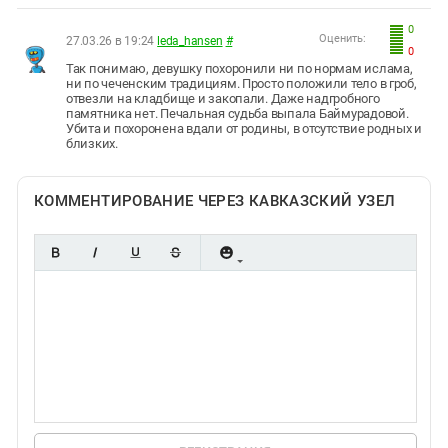
0
Оценить:
27.03.26 в 19:24
leda_hansen
#
0
Так понимаю, девушку похоронили ни по нормам ислама,
ни по чеченским традициям. Просто положили тело в гроб,
отвезли на кладбище и закопали. Даже надгробного
памятника нет. Печальная судьба выпала Баймурадовой.
Убита и похоронена вдали от родины, в отсутствие родных и
близких.
КОММЕНТИРОВАНИЕ ЧЕРЕЗ КАВКАЗСКИЙ УЗЕЛ