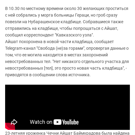
В 10.30 по местному времени около 30 желающих проститься
с ней собрались у морга больницы Гераци, но гроб сразу
повезли на Нубарашенское кладбище. Собравшиеся также
отправились на кладбище, чтобы попрощаться с Айшат,
сообщил корреспондент "Кавказского узла".
Айшат похоронена в новой части кладбища, сообщает
Telegram-канал "Свобода (не)за горами", опровергая данные о
том, что ее могила находится в местах захоронений
невостребованных тел. "Нет никакого отдельного участка для
невостребованных [тел], это просто новая часть кладбища", -
приводятся в сообщении слова источника.
23-летняя уроженка Чечни Айшат Баймурадова была найдена