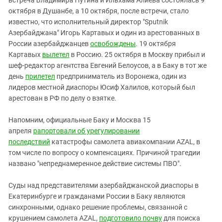
октября в Душанбе, а 10 октября, после встречи, стало
известно, что исполнительный директор "Sputnik
Азербайджана" Игорь Картавых и один из арестованных в
России азербайджанцев
освобождены
. 19 октября
Картавых
вылетел
в Россию. 25 октября в Москву прибыл и
шеф-редактор агентства Евгений Белоусов, а в Баку в тот же
день
прилетел
предприниматель из Воронежа, один из
лидеров местной диаспоры Юсиф Халилов, который был
арестован в РФ по делу о взятке.
Напомним, официальные Баку и Москва 15
апреля
рапортовали об урегулировании
последствий
катастрофы самолета авиакомпании AZAL, в
том числе по вопросу о компенсациях. Причиной трагедии
названо "непреднамеренное действие системы ПВО".
Суды над представителями азербайджанской диаспоры в
Екатеринбурге и гражданами России в Баку являются
синхронными, однако решение проблемы, связанной с
крушением самолета AZAL,
подготовило почву
для поиска