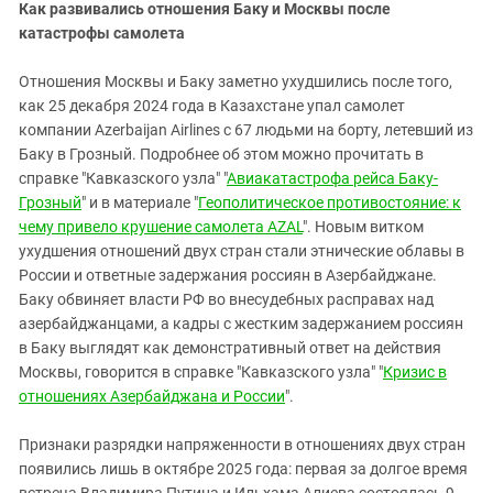
Как развивались отношения Баку и Москвы после
катастрофы самолета
Отношения Москвы и Баку заметно ухудшились после того,
как 25 декабря 2024 года в Казахстане упал самолет
компании Azerbaijan Airlines с 67 людьми на борту, летевший из
Баку в Грозный. Подробнее об этом можно прочитать в
справке "Кавказского узла" "
Авиакатастрофа рейса Баку-
Грозный
" и в материале "
Геополитическое противостояние: к
чему привело крушение самолета АZAL
". Новым витком
ухудшения отношений двух стран стали этнические облавы в
России и ответные задержания россиян в Азербайджане.
Баку обвиняет власти РФ во внесудебных расправах над
азербайджанцами, а кадры с жестким задержанием россиян
в Баку выглядят как демонстративный ответ на действия
Москвы, говорится в справке "Кавказского узла" "
Кризис в
отношениях Азербайджана и России
".
Признаки разрядки напряженности в отношениях двух стран
появились лишь в октябре 2025 года: первая за долгое время
встреча Владимира Путина и Ильхама Алиева состоялась 9