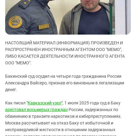
ЗАСТАВЛЯЕТ
Дагестан
КАВКАЗ ЗА ПАЛЕСТИНУ
Ингушетия
ИНАКОМЫСЛИЕ В ЧЕЧНЕ
Кабардино-Балкария
ПРЕСЛЕДОВАНИЕ АКТИВИСТОВ
МОБИЛИЗАЦИЯ И ПРОТЕСТЫ
Калмыкия
НАСТОЯЩИЙ МАТЕРИАЛ (ИНФОРМАЦИЯ) ПРОИЗВЕДЕН И
Карачаево-Черкесия
РАСПРОСТРАНЕН ИНОСТРАННЫМ АГЕНТОМ ООО "МЕМО",
Краснодарский край
ЛИБО КАСАЕТСЯ ДЕЯТЕЛЬНОСТИ ИНОСТРАННОГО АГЕНТА
Нагорный Карабах
ООО "МЕМО".
Российская Федерация
Бакинский суд осудил на четыре года гражданина России
Ростовская область
Александра Вайсеро, признав его виновным в легализации
денег.
Северная Осетия - Алания
СКФО
Как писал "
Кавказский узел
", 1 июля 2025 года суд в Баку
Ставропольский край
арестовал восьмерых граждан
России, задержанных по
обвинению в транзите наркотиков и киберпреступлениях.
Чечня
Москва рассчитывает на отказ Баку от избыточной и
Южная Осетия
несправедливой жесткости в отношении задержанных