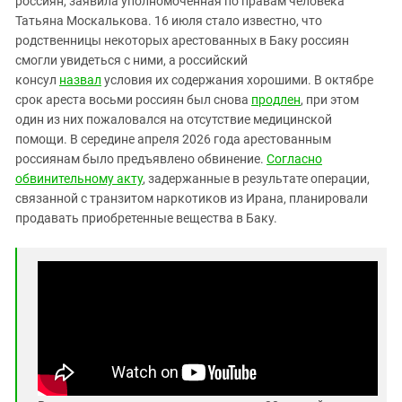
россиян, заявила уполномоченная по правам человека
Южный Кавказ
Татьяна Москалькова. 16 июля стало известно, что
ЮФО
родственницы некоторых арестованных в Баку россиян
смогли увидеться с ними, а российский
консул
назвал
условия их содержания хорошими. В октябре
срок ареста восьми россиян был снова
продлен
, при этом
один из них пожаловался на отсутствие медицинской
помощи. В середине апреля 2026 года арестованным
россиянам было предъявлено обвинение.
Согласно
обвинительному акту
, задержанные в результате операции,
связанной с транзитом наркотиков из Ирана, планировали
продавать приобретенные вещества в Баку.