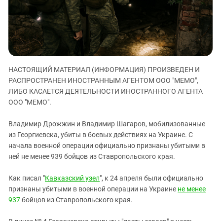
ЗАСТАВЛЯЕТ
Дагестан
КАВКАЗ ЗА ПАЛЕСТИНУ
Ингушетия
ИНАКОМЫСЛИЕ В ЧЕЧНЕ
Кабардино-Балкария
ПРЕСЛЕДОВАНИЕ АКТИВИСТОВ
МОБИЛИЗАЦИЯ И ПРОТЕСТЫ
Калмыкия
НАСТОЯЩИЙ МАТЕРИАЛ (ИНФОРМАЦИЯ) ПРОИЗВЕДЕН И
Карачаево-Черкесия
РАСПРОСТРАНЕН ИНОСТРАННЫМ АГЕНТОМ ООО "МЕМО",
Краснодарский край
ЛИБО КАСАЕТСЯ ДЕЯТЕЛЬНОСТИ ИНОСТРАННОГО АГЕНТА
Нагорный Карабах
ООО "МЕМО".
Российская Федерация
Владимир Дрожжин и Владимир Шагаров, мобилизованные
Ростовская область
из Георгиевска, убиты в боевых действиях на Украине. С
начала военной операции официально признаны убитыми в
Северная Осетия - Алания
ней не менее 939 бойцов из Ставропольского края.
СКФО
Ставропольский край
Как писал "
Кавказский узел
", к 24 апреля были официально
признаны убитыми в военной операции на Украине
не менее
Чечня
937
бойцов из Ставропольского края.
Южная Осетия