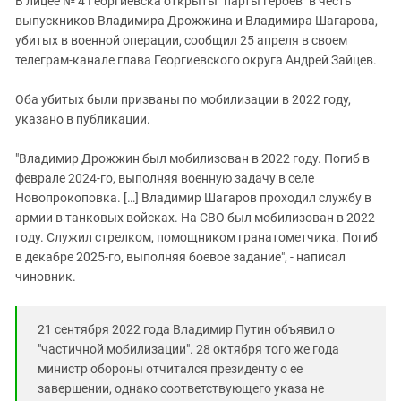
В лицее № 4 Георгиевска открыты "парты героев" в честь
Южный Кавказ
выпускников Владимира Дрожжина и Владимира Шагарова,
ЮФО
убитых в военной операции, сообщил 25 апреля в своем
телеграм-канале глава Георгиевского округа Андрей Зайцев.
Оба убитых были призваны по мобилизации в 2022 году,
указано в публикации.
"Владимир Дрожжин был мобилизован в 2022 году. Погиб в
феврале 2024-го, выполняя военную задачу в селе
Новопрокоповка. […] Владимир Шагаров проходил службу в
армии в танковых войсках. На СВО был мобилизован в 2022
году. Служил стрелком, помощником гранатометчика. Погиб
в декабре 2025-го, выполняя боевое задание", - написал
чиновник.
21 сентября 2022 года Владимир Путин объявил о
"частичной мобилизации". 28 октября того же года
министр обороны отчитался президенту о ее
завершении, однако соответствующего указа не