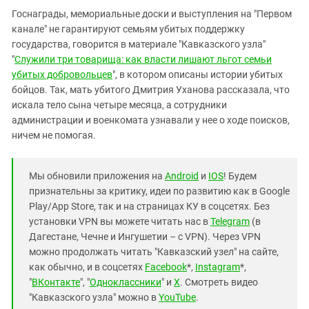
Госнаграды, мемориальные доски и выступления на "Первом
канале" не гарантируют семьям убитых поддержку
государства, говорится в материале "Кавказского узла"
"
Служили три товарища: как власти лишают льгот семьи
убитых добровольцев
", в котором описаны истории убитых
бойцов. Так, мать убитого Дмитрия Уханова рассказала, что
искала тело сына четыре месяца, а сотрудники
администрации и военкомата узнавали у нее о ходе поисков,
ничем не помогая.
Мы обновили приложения на
Android
и
IOS
! Будем
признательны за критику, идеи по развитию как в Google
Play/App Store, так и на страницах КУ в соцсетях. Без
установки VPN вы можете читать нас в
Telegram
(в
Дагестане, Чечне и Ингушетии – с VPN). Через VPN
можно продолжать читать "Кавказский узел" на сайте,
как обычно, и в соцсетях
Facebook
*,
Instagram
*,
"
ВКонтакте
", "
Одноклассники
" и
X
. Смотреть видео
"Кавказского узла" можно в
YouTube
.