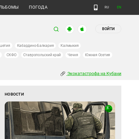
ЛЬБОМЫ
ПОГОДА
RU
EN
ВОЙТИ
шетия
Кабардино-Балкария
Калмыкия
СКФО
Ставропольский край
Чечня
Южная Осетия
Экокатастрофа на Кубани
НОВОСТИ