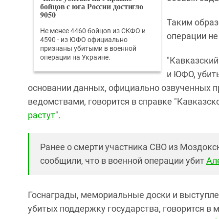
бойцов с юга России достигло
9050
Таким образ
Не менее 4460 бойцов из СКФО и
операции не
4590 - из ЮФО официально
признаны убитыми в военной
операции на Украине.
"Кавказский
и ЮФО, убит
основании данных, официально озвученных п
ведомствами, говорится в справке "Кавказског
растут
".
Ранее о смерти участника СВО из Моздокск
сообщили, что в военной операции убит
Ал
Госнаграды, мемориальные доски и выступле
убитых поддержку государства, говорится в м