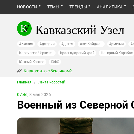
НОВОСТИ
ТЕМЫ
ТРЕНДЫ
АНАЛИТИКА
Кавказский Узел
Абхазия
Аджария
Адыгея
Азербайджан
Армения
А
Карачаево-Черкесия
Краснодарский край
Нагорный Карабах
Южный Кавказ
ЮФО
Кавказ: что с бензином?
Главная
/
Лента новостей
07:46,
8 мая 2026
Военный из Северной 