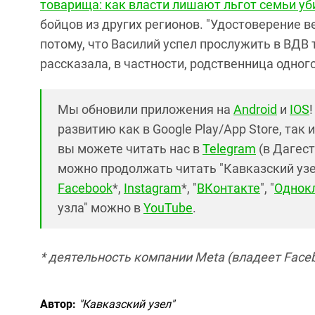
товарища: как власти лишают льгот семьи у
бойцов из других регионов. "Удостоверение 
потому, что Василий успел прослужить в ВДВ т
рассказала, в частности, родственница одного
Мы обновили приложения на
Android
и
IOS
развитию как в Google Play/App Store, так 
вы можете читать нас в
Telegram
(в Дагест
можно продолжать читать "Кавказский узел"
Facebook
*,
Instagram
*, "
ВКонтакте
", "
Однок
узла" можно в
YouTube
.
* деятельность компании Meta (владеет Faceb
Автор:
"Кавказский узел"