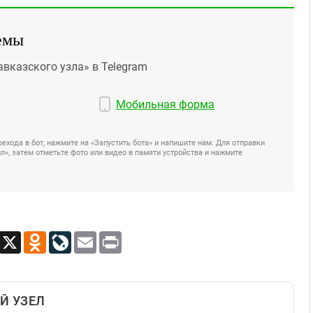
емы
авказского узла» в Telegram
Мобильная форма
ехода в бот, нажмите на «Запустить бота» и напишите нам. Для отправки
», затем отметьте фото или видео в памяти устройства и нажмите
App
Viber
X
Odnoklassniki
LiveJournal
Email
Print
Й УЗЕЛ