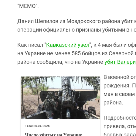
"МЕМО".
Данил Шепилов из Моздокского района убит в
операции официально признаны убитыми в ней
Как писал "
Кавказский узел
", к 4 мая были 
на Украине не менее 585 бойцов из Северной
района сообщила, что на Украине
убит Валери
В военной о
рождения. П
мая в своем
района.
Подробносте
привела, от
14:50 26.04.2026
Число убитых на Украине
боевых зада