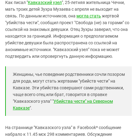
Южный Кавказ
Как писал "
Кавказский узел
", 25-летняя жительница Чечни,
мать троих детей Зухра Музаева с апреля не выходит на
ЮФО
связь. По данным источников, она
могла стать
жертвой
"убийства чести", сообщил проект "Свобода (не) за горами" со
ссылкой на знакомых девушки. Отец Зухры заверил, что она
находится за границей. Информация о предполагаемом
убийстве девушки была распространена со ссылкой на
анонимные источники. "Кавказский узел" пока не может
подтвердить или опровергнуть данную информацию.
Женщины, чье поведение родственники сочли позором
для рода, могут стать жертвами "убийств чести" на
Кавказе. Эти убийства совершают сами родственники,
чаще всего отец или брат, говорится в справке
"Кавказского узла" "
Убийства чести" на Северном
Кавказе
".
На страннице "Кавказского узла" в Facebook* сообщение
набрало к 11.45 мск 298 комментариев. Обсуждение