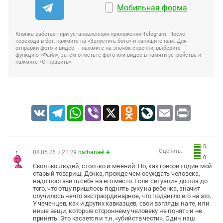
Мобильная форма
Кнопка работает при установленном приложении Telegram. После
перехода в бот, нажмите на «Запустить бота» и напишите нам. Для
отправки фото и видео — нажмите на значок скрепки, выберите
функцию «Файл», затем отметьте фото или видео в памяти устройства и
нажмите «Отправить».
VK
Telegram
WhatsApp
Viber
X
Odnoklassniki
LiveJournal
Email
Print
0
Оценить:
08.05.26 в 21:29
nathanael
#
0
Сколько людей, столько и мнений. Но, как говорит один мой
старый товарищ. Докка, прежде чем осуждать человека,
надо поставить себя на его место. Если ситуация дошла до
того, что отцу пришлось поднять руку на ребенка, значит
случилось нечто экстраординарное, что подвигло его на это.
У чеченцев, как и других кавказцев, свои взгляды на те, или
иные вещи, которые стороннему человеку не понять и не
принять. Это касается и т.н. «убийств чести». Один наш