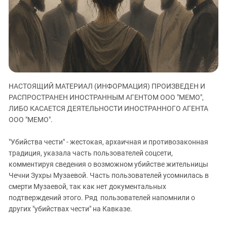
ЗАСТАВЛЯЕТ
Дагестан
КАВКАЗ ЗА ПАЛЕСТИНУ
Ингушетия
ИНАКОМЫСЛИЕ В ЧЕЧНЕ
Кабардино-Балкария
ПРЕСЛЕДОВАНИЕ АКТИВИСТОВ
МОБИЛИЗАЦИЯ И ПРОТЕСТЫ
Калмыкия
Карачаево-Черкесия
НАСТОЯЩИЙ МАТЕРИАЛ (ИНФОРМАЦИЯ) ПРОИЗВЕДЕН И
Краснодарский край
РАСПРОСТРАНЕН ИНОСТРАННЫМ АГЕНТОМ ООО "МЕМО",
Нагорный Карабах
ЛИБО КАСАЕТСЯ ДЕЯТЕЛЬНОСТИ ИНОСТРАННОГО АГЕНТА
Российская Федерация
ООО "МЕМО".
Ростовская область
"Убийства чести" - жестокая, архаичная и противозаконная
Северная Осетия - Алания
традиция, указала часть пользователей соцсети,
комментируя сведения о возможном убийстве жительницы
СКФО
Чечни Зухры Музаевой. Часть пользователей усомнилась в
Ставропольский край
смерти Музаевой, так как нет документальных
Чечня
подтверждений этого. Ряд пользователей напомнили о
других "убийствах чести" на Кавказе.
Южная Осетия