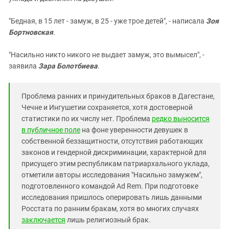
"Бедная, в 15 лет - замуж, в 25 - уже трое детей", - написала
Зоя
Бортновская
.
"Насильно никто никого не выдает замуж, это вымысел", -
заявила
Зара Болотбиева
.
Проблема ранних и принудительных браков в Дагестане,
Чечне и Ингушетии сохраняется, хотя достоверной
статистики по их числу нет. Проблема
редко выносится
в публичное поле
на фоне уверенности девушек в
собственной беззащитности, отсутствия работающих
законов и гендерной дискриминации, характерной для
присущего этим республикам патриархального уклада,
отметили авторы исследования "Насильно замужем",
подготовленного командой Ad Rem. При подготовке
исследования пришлось оперировать лишь данными
Росстата по ранним бракам, хотя во многих случаях
заключается
лишь религиозный брак.