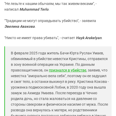
"Не лезьте к нашим обычаям, мы так живем веками", -
написал
Muhammad Terlo
.
"Традиции не могут оправдывать убийство", - заявила
Эвелина Авакова
.
"Никто не имеет права убивать", - считает
Hayk Arakelyan
.
В феврале 2025 года житель Бачи-Юрта Руслан Умаев,
обвиняемый в убийстве невестки Кристины, отправился
в зону военной операции на Украине. По данным
правозащитников, он
признался в убийстве
, заявив, что
невестка "аморально вела себя", поэтому он ее задушил
и сжег тело, а останки выкинул в реку. Кристина Кокова -
уроженка подмосковной Лобни, в 2020 году она вышла
замуж за Ахмеда Умаева. После переезда в Чечню
родила дочь, но стала жаловаться на давление со
стороны свекрови и физическое насилие от мужа. После
развода она вернулась к матери, но родственники
бывшего супруга постоянно забирали ребенка в Чечню.