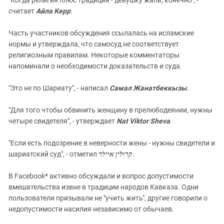
считает
Айла Керр
.
Часть участников обсуждения ссылалась на исламские
нормы и утверждала, что самосуд не соответствует
религиозным правилам. Некоторые комментаторы
напоминали о необходимости доказательств и суда.
"Это не по Шариату", - написал
Самал Жанатбеккызы
.
"Для того чтобы обвинить женщину в прелюбодеянии, нужны
четыре свидетеля", - утверждает
Nat Viktor Shev
a
.
"Если есть подозрение в неверности жены - нужны свидетели и
шариатский суд", - отметил
קרולין איילר
.
В Facebook* активно обсуждали и вопрос допустимости
вмешательства извне в традиции народов Кавказа. Одни
пользователи призывали не "учить жить", другие говорили о
недопустимости насилия независимо от обычаев.