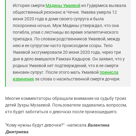
История смерти
Мадины Умаевой
из Гудермеса вызвала
общественный резонанс в Чечне. Умаева умерла 12
июня 2020 года в доме своего супруга и была
похоронена ночью. Муж Мадины утверждал, что она
погибла, упав с лестницы во время эпилептического
припадка. По словам родственников Умаевой, между
нею и ее супругом часто происходили ссоры. Тело
Умаевой эксгумировали 20 июня 2020 года, через три
дня в дело вмешался Рамзан Кадыров. Он заявил, что у
родных Умаевой нет подтверждений, что в ее смерти
виновен супруг. После этого мать Умаевой
принесла
извинения
за слова о насильственной смерти дочери.
Многие комментаторы обращали внимание на судьбу троих
детей Зухры Музаевой. Пользователи задавались вопросом,
кто будет заботиться о девочках после произошедшего.
"Кому нужны будут девочки?" - написала
Валентина
Дмитриева
.