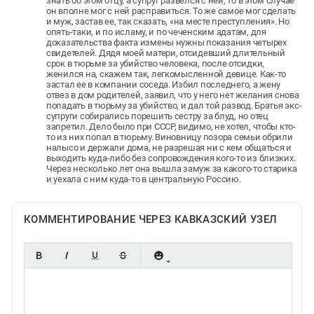
знать об этом отцу, а супруг развелся с ней, то в этом случае
он вполне мог с ней расправиться. То же самое мог сделать
и муж, застав ее, так сказать, «на месте преступления». Но
опять-таки, и по исламу, и по чеченским адатам, для
доказательства факта измены нужны показания четырех
свидетелей. Дядя моей матери, отсидевший длительный
срок в тюрьме за убийство человека, после отсидки,
женился на, скажем так, легкомысленной девице. Как-то
застал ее в компании соседа. Избил последнего, а жену
отвез в дом родителей, заявил, что у него нет желания снова
попадать в тюрьму за убийство, и дал той развод. Братья экс-
супруги собирались порешить сестру за блуд, но отец
запретил. Дело было при СССР, видимо, не хотел, чтобы кто-
то из них попал в тюрьму. Виновницу позора семьи обрили
налысо и держали дома, не разрешая ни с кем общаться и
выходить куда-либо без сопровождения кого-то из близких.
Через несколько лет она вышла замуж за какого-то старика
и уехала с ним куда-то в центральную Россию.
КОММЕНТИРОВАНИЕ ЧЕРЕЗ КАВКАЗСКИЙ УЗЕЛ