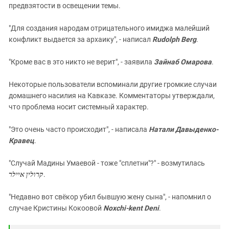
предвзятости в освещении темы.
"Для создания народам отрицательного имиджа малейший
конфликт выдается за архаику", - написал
Rudolph Berg
.
"Кроме вас в это никто не верит", - заявила
Зайнаб Омарова
.
Некоторые пользователи вспоминали другие громкие случаи
домашнего насилия на Кавказе. Комментаторы утверждали,
что проблема носит системный характер.
"Это очень часто происходит", - написала
Натали Давыденко-
Кравец
.
"Случай Мадины Умаевой - тоже "сплетни"?" - возмутилась
קרולין איילר
.
"Недавно вот свёкор убил бывшую жену сына", - напомнил о
случае Кристины Кокоовой
Noxchi-kent Deni
.