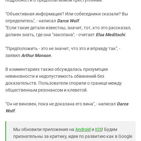
"Объективная информация? Или собеседники сказали? Вы
определитесь", - написал
Darce Wolf
.
"Если такие детали известны, значит, тот, кто это рассказал,
должен знать, где она "закопана", - считает
Elsa Meditschi
.
"Предположить - это не значит, что это и вправду так", -
заявил
Arthur Monson
.
В комментариях также обсуждалась презумпция
невиновности и недопустимость обвинений без
доказательств. Пользователи спорили о границе между
общественным резонансом и клеветой.
"Он не виновен, пока не доказана его вина", - написал
Darce
Wolf
.
Мы обновили приложения на
Android
и
IOS
! Будем
признательны за критику, идеи по развитию как в Google