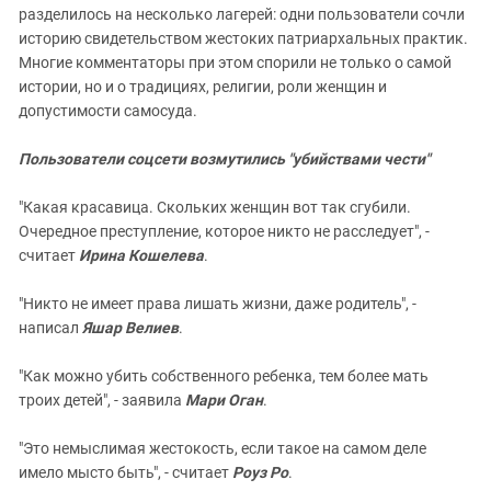
разделилось на несколько лагерей: одни пользователи сочли
историю свидетельством жестоких патриархальных практик.
Многие комментаторы при этом спорили не только о самой
истории, но и о традициях, религии, роли женщин и
допустимости самосуда.
Пользователи соцсети возмутились "убийствами чести"
"Какая красавица. Скольких женщин вот так сгубили.
Очередное преступление, которое никто не расследует", -
считает
Ирина Кошелева
.
"Никто не имеет права лишать жизни, даже родитель", -
написал
Яшар Велиев
.
"Как можно убить собственного ребенка, тем более мать
троих детей", - заявила
Мари Оган
.
"Это немыслимая жестокость, если такое на самом деле
имело мысто быть", - считает
Роуз Ро
.