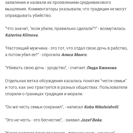
заявления и назвали их проявлением средневекового
мышления. Комментаторы указывали, что традиции не могут
оправдывать убийство.
"Что значит, "если убили, правильно сделали"?" - возмутилась
Katerina Klimova
.
"Настоящий мужчина - это тот, что отдал свою дочь в рабство,
а потом убил ее?" - спросила
Алиса Манго
.
"Убивать свою дочь - уродство", - считает
Люда Бжихова
.
Отдельная ветка обсуждения касалась понятия "чести семьи"
и того, как оно трактуется в разных обществах. Пользователи
спорили о границах традиции и морали.
"Он же честь семьи сохранил", - написал
Koba Nikoleishvili
.
"Это не честь - это бесчестие", - заявил
Jozef Beka
.
"Когда религия плюс традиция - девушку жаль, конечно", -