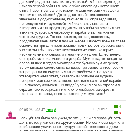
дальний родственник, ныне уже покойный, незадолго до
начала первой войны в Чечне убил своего единственного
сына. Парень связался с какой-то шайкой, занимавшейся
угоном автомобилей. До отца, который пользовался
уважением у односельчан, как честный, справедливый,
неподкупный и трудолюбивый человек, дошла эта
информация. Он предупредил сына, чтобы он оставил это
занятие, устроился на работу, и зарабатывал на жизнь
честным трудом. Тот согласился, но, как, оказалось,
продолжал заниматься тем же. Через какое-то время к главе
семейства пришли незнакомые люди, которые рассказали,
что его сын был в числе нескольких человек, которые
избили члена их семьи, и угнали его машину. Естественно,
они требовали возмещения ущерба. Мужчина, не говоря ни
слова, вынес и отдал визитерам требуемую сумму денег,
затем вызвал своего сына во двор, при свидетелях спросил,
запрещал ли он ему заниматься разбоем, и, получив
утвердительный ответ, сказал: «Ты больше не будешь
позорить мои седины!», после чего взял охотничий карабин
и на глазах у изумленных людей уложил его выстрелом в
сердце. Кто-то осуждал его, кто-то наоборот, одобрял, и
называл кьонахом, то есть настоящим мужчиной.
0
Оценить:
09.05.26 в 08:47
irma
#
0
Если убитая была замужем, то отец не имел права убивать
дочь, потому как она из другой семьи. Но, если сам муж или
его близкие уличили ее в супружеской неверности, дали