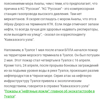
пояснениями мэра Анапы, чем с теми, кто предполагает, что
причина в КС "Русская". "КС "Русская" - это компрессорная
станция газопровода высокого давления. Там нет
меркаптанов. Я скорее соглашусь с мэром Анапы, что это в
Абрау-Дюрсо на терминале КТК. Если люди отмечают запахи
нефти, то всегда лучше для здоровья надевать респираторы,
если выходите на улицу", - сказал он корреспонденту
"Кавказского узла".
Напомним, в Туапсе 1 мая после атаки БПЛА начался пожар
на территории морского терминала в Туапсе. Он был потушен
2 мая. Этот пожар стал четвертым в Туапсе с 16 апреля.
Кроме того, 24 апреля, после прорыва боновых заграждений
из-за подъема уровня воды в реке Туапсе, произошел разлив
нефтепродуктов в Черное море. Серия атак на нефтяную
инфраструктуру Туапсе привела к экологическим
последствиям, говорится в справке "Кавказского узла"
"
Пожары и "нефтяные дожди": главное об экокатастрофе в
Туапсе
".