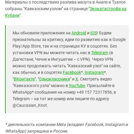
Материалы о последствиях разлива мазута в Анапе и Туапсе
собраны "Кавказским узлом" на странице "
Экокатастрофа на
Кубани
".
Мы обновили приложения на
Android
и
IOS
! Будем
признательны за критику, идеи по развитию как в Google
Play/App Store, так и на страницах КУ в соцсетях. Без
установки VPN вы можете читать нас в
Telegram
(в
Дагестане, Чечне и Ингушетии – с VPN). Через VPN
можно продолжать читать "Кавказский узел" на сайте,
как обычно, и в соцсетях
Facebook
*,
Instagram
*,
"
ВКонтакте
", "
Одноклассники
" и
X
. Смотреть видео
"Кавказского узла" можно в
YouTube
. Присылайте в
WhatsApp* сообщения на номер +49 157 72317856, в
Telegram – на тот же номер или пишите по адресу
@Caucasian_Knot.
* деятельность компании Meta (владеет Facebook, Instagram и
WhatsApp) запрещена в России.