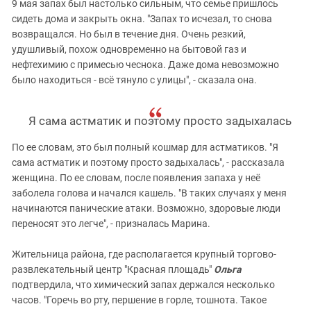
9 мая запах был настолько сильным, что семье пришлось
сидеть дома и закрыть окна. "Запах то исчезал, то снова
возвращался. Но был в течение дня. Очень резкий,
удушливый, похож одновременно на бытовой газ и
нефтехимию с примесью чеснока. Даже дома невозможно
было находиться - всё тянуло с улицы", - сказала она.
Я сама астматик и поэтому просто задыхалась
По ее словам, это был полный кошмар для астматиков. "Я
сама астматик и поэтому просто задыхалась", - рассказала
женщина. По ее словам, после появления запаха у неё
заболела голова и начался кашель. "В таких случаях у меня
начинаются панические атаки. Возможно, здоровые люди
переносят это легче", - призналась Марина.
Жительница района, где располагается крупный торгово-
развлекательный центр "Красная площадь"
Ольга
подтвердила, что химический запах держался несколько
часов. "Горечь во рту, першение в горле, тошнота. Такое