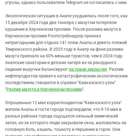
Южный Кавказ
угрозы, однако пользователи Telegram не согласились с ним.
ЮФО
Экологическая ситуация в Анапе ухудшилась после того, как
15 декабря 2024 года два танкера с мазутом потерпели
крушение в Керченском проливе. После разлива мазута в
Керченском проливе Роспотребнадзор признал
непригодными для отдыха 141 пляж Анапы и девять пляжей
Темрюкского района. В 2025 году в Анапу на фоне разлива
мазута приехало на 60% меньше туристов, чем в 2024 году.
Анапские санатории и детские лагеря из-за рекордного
падения выручки балансируют
на грани закрытия
. Разлив
нефтепродуктов привел к катастрофическим экологическим
последствиям, говорится в справке "Кавказского узла"
"
Разлив мазута в Керченском проливе
".
Опрошенные 12 мая корреспондентом "Кавказского узла"
жители Анапы и гости города подтвердили, что 9-10 мая в
разных районах города ощущался сильный химический
запах, из-за которого люди закрывали окна, жаловались на
головную боль, кашель, тошноту и першение в горле. Они
считают, что информация о возможных источниках