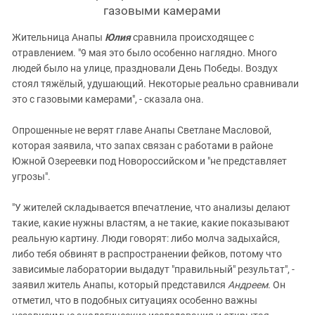
газовыми камерами
Жительница Анапы
Юлия
сравнила происходящее с
отравлением. "9 мая это было особенно наглядно. Много
людей было на улице, праздновали День Победы. Воздух
стоял тяжёлый, удушающий. Некоторые реально сравнивали
это с газовыми камерами", - сказала она.
Опрошенные не верят главе Анапы Светлане Масловой,
которая заявила, что запах связан с работами в районе
Южной Озереевки под Новороссийском и "не представляет
угрозы".
"У жителей складывается впечатление, что анализы делают
такие, какие нужны властям, а не такие, какие показывают
реальную картину. Люди говорят: либо молча задыхайся,
либо тебя обвинят в распространении фейков, потому что
зависимые лаборатории выдадут "правильный" результат", -
заявил житель Анапы, который представился
Андреем
. Он
отметил, что в подобных ситуациях особенно важны