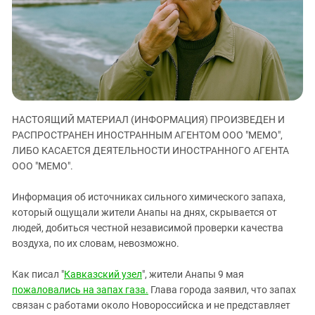
ЗАСТАВЛЯЕТ
Дагестан
КАВКАЗ ЗА ПАЛЕСТИНУ
Ингушетия
ИНАКОМЫСЛИЕ В ЧЕЧНЕ
Кабардино-Балкария
ПРЕСЛЕДОВАНИЕ АКТИВИСТОВ
МОБИЛИЗАЦИЯ И ПРОТЕСТЫ
Калмыкия
Карачаево-Черкесия
НАСТОЯЩИЙ МАТЕРИАЛ (ИНФОРМАЦИЯ) ПРОИЗВЕДЕН И
Краснодарский край
РАСПРОСТРАНЕН ИНОСТРАННЫМ АГЕНТОМ ООО "МЕМО",
Нагорный Карабах
ЛИБО КАСАЕТСЯ ДЕЯТЕЛЬНОСТИ ИНОСТРАННОГО АГЕНТА
Российская Федерация
ООО "МЕМО".
Ростовская область
Информация об источниках сильного химического запаха,
Северная Осетия - Алания
который ощущали жители Анапы на днях, скрывается от
людей, добиться честной независимой проверки качества
СКФО
воздуха, по их словам, невозможно.
Ставропольский край
Чечня
Как писал "
Кавказский узел
", жители Анапы 9 мая
пожаловались на запах газа.
Глава города заявил, что запах
Южная Осетия
связан с работами около Новороссийска и не представляет