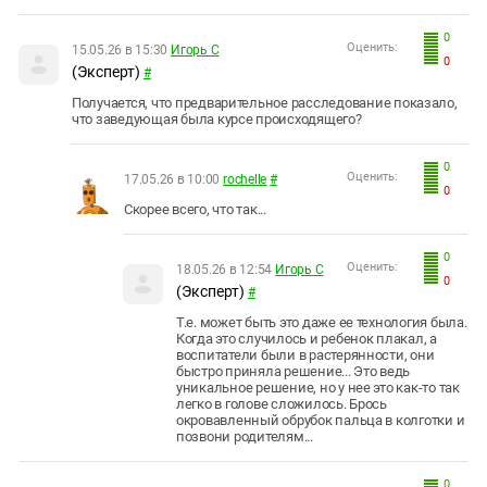
0
Оценить:
15.05.26 в 15:30
Игорь С
0
(Эксперт)
#
Получается, что предварительное расследование показало,
что заведующая была курсе происходящего?
0
Оценить:
17.05.26 в 10:00
rochelle
#
0
Скорее всего, что так...
0
Оценить:
18.05.26 в 12:54
Игорь С
0
(Эксперт)
#
Т.е. может быть это даже ее технология была.
Когда это случилось и ребенок плакал, а
воспитатели были в растерянности, они
быстро приняла решение... Это ведь
уникальное решение, но у нее это как-то так
легко в голове сложилось. Брось
окровавленный обрубок пальца в колготки и
позвони родителям...
0