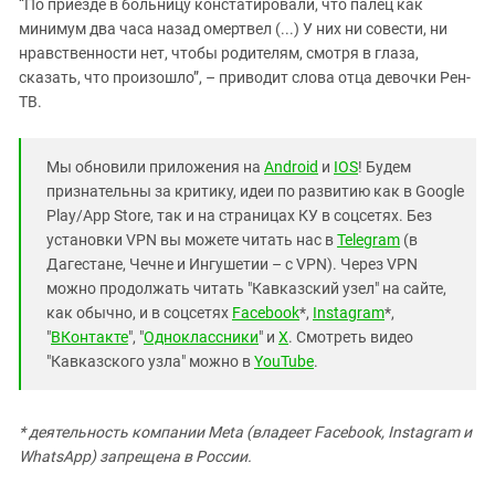
“По приезде в больницу констатировали, что палец как
минимум два часа назад омертвел (...) У них ни совести, ни
нравственности нет, чтобы родителям, смотря в глаза,
сказать, что произошло”, – приводит слова отца девочки Рен-
ТВ.
Мы обновили приложения на
Android
и
IOS
! Будем
признательны за критику, идеи по развитию как в Google
Play/App Store, так и на страницах КУ в соцсетях. Без
установки VPN вы можете читать нас в
Telegram
(в
Дагестане, Чечне и Ингушетии – с VPN). Через VPN
можно продолжать читать "Кавказский узел" на сайте,
как обычно, и в соцсетях
Facebook
*,
Instagram
*,
"
ВКонтакте
", "
Одноклассники
" и
X
. Смотреть видео
"Кавказского узла" можно в
YouTube
.
* деятельность компании Meta (владеет Facebook, Instagram и
WhatsApp) запрещена в России.