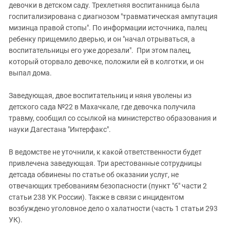
Южный Кавказ
девочки в детском саду. Трехлетняя воспитанница была
госпитализирована с диагнозом "травматическая ампутация
ЮФО
мизинца правой стопы". По информации источника, палец
ребенку прищемило дверью, и он "начал отрываться, а
воспитательницы его уже дорезали". При этом палец,
который оторвало девочке, положили ей в колготки, и он
выпал дома.
Заведующая, двое воспитательниц и няня уволены из
детского сада №22 в Махачкале, где девочка получила
травму, сообщил со ссылкой на министерство образования и
науки Дагестана "Интерфакс".
В ведомстве не уточнили, к какой ответственности будет
привлечена заведующая. Три арестованные сотрудницы
детсада обвинены по статье об оказании услуг, не
отвечающих требованиям безопасности (пункт "б" части 2
статьи 238 УК России). Также в связи с инцидентом
возбуждено уголовное дело о халатности (часть 1 статьи 293
УК).