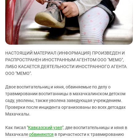
ЗАСТАВЛЯЕТ
Дагестан
КАВКАЗ ЗА ПАЛЕСТИНУ
Ингушетия
ИНАКОМЫСЛИЕ В ЧЕЧНЕ
Кабардино-Балкария
ПРЕСЛЕДОВАНИЕ АКТИВИСТОВ
МОБИЛИЗАЦИЯ И ПРОТЕСТЫ
Калмыкия
Карачаево-Черкесия
Краснодарский край
НАСТОЯЩИЙ МАТЕРИАЛ (ИНФОРМАЦИЯ) ПРОИЗВЕДЕН И
РАСПРОСТРАНЕН ИНОСТРАННЫМ АГЕНТОМ ООО "МЕМО",
Нагорный Карабах
ЛИБО КАСАЕТСЯ ДЕЯТЕЛЬНОСТИ ИНОСТРАННОГО АГЕНТА
Российская Федерация
ООО "МЕМО".
Ростовская область
Двое воспитательниц и няня, обвиняемые по делу о
Северная Осетия - Алания
травмировании воспитанницы в махачкалинском детском
саду, уволены, также уволена заведующая учреждением.
СКФО
Проверки после инцидента организованы во всех детсадах
Ставропольский край
Махачкалы.
Чечня
Как писал "
Кавказский узел
", две воспитательницы и няня в
Южная Осетия
Махачкале
обвиняются
в причастности к травмированию