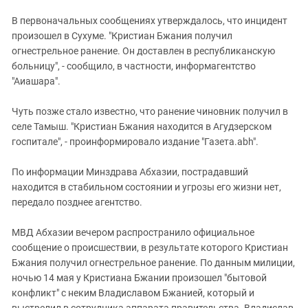
Южный Кавказ
В первоначальных сообщениях утверждалось, что инцидент
ЮФО
произошел в Сухуме. "Кристиан Бжания получил
огнестрельное ранение. Он доставлен в республиканскую
больницу", - сообщило, в частности, информагентство
"Аиашара".
Чуть позже стало известно, что ранение чиновник получил в
селе Тамыш. "Кристиан Бжания находится в Агудзерском
госпитале", - проинформировало издание "Газета.abh".
По информации Минздрава Абхазии, пострадавший
находится в стабильном состоянии и угрозы его жизни нет,
передало позднее агентство.
МВД Абхазии вечером распространило официальное
сообщение о происшествии, в результате которого Кристиан
Бжания получил огнестрельное ранение. По данным милиции,
ночью 14 мая у Кристиана Бжании произошел "бытовой
конфликт" с неким Владиславом Бжанией, который и
выстрелил в сотрудника аппарата правительства. Владислав