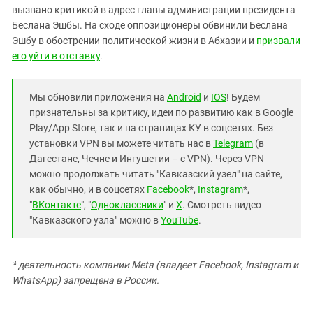
вызвано критикой в адрес главы администрации президента
Беслана Эшбы. На сходе оппозиционеры обвинили Беслана
Эшбу в обострении политической жизни в Абхазии и
призвали
его уйти в отставку
.
Мы обновили приложения на
Android
и
IOS
! Будем
признательны за критику, идеи по развитию как в Google
Play/App Store, так и на страницах КУ в соцсетях. Без
установки VPN вы можете читать нас в
Telegram
(в
Дагестане, Чечне и Ингушетии – с VPN). Через VPN
можно продолжать читать "Кавказский узел" на сайте,
как обычно, и в соцсетях
Facebook
*,
Instagram
*,
"
ВКонтакте
", "
Одноклассники
" и
X
. Смотреть видео
"Кавказского узла" можно в
YouTube
.
* деятельность компании Meta (владеет Facebook, Instagram и
WhatsApp) запрещена в России.