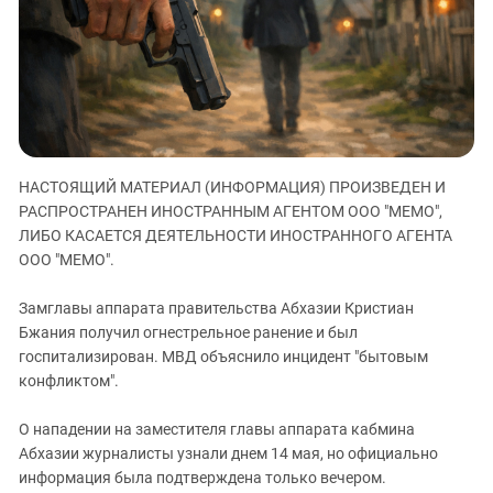
ЗАСТАВЛЯЕТ
Дагестан
КАВКАЗ ЗА ПАЛЕСТИНУ
Ингушетия
ИНАКОМЫСЛИЕ В ЧЕЧНЕ
Кабардино-Балкария
ПРЕСЛЕДОВАНИЕ АКТИВИСТОВ
МОБИЛИЗАЦИЯ И ПРОТЕСТЫ
Калмыкия
Карачаево-Черкесия
НАСТОЯЩИЙ МАТЕРИАЛ (ИНФОРМАЦИЯ) ПРОИЗВЕДЕН И
Краснодарский край
РАСПРОСТРАНЕН ИНОСТРАННЫМ АГЕНТОМ ООО "МЕМО",
Нагорный Карабах
ЛИБО КАСАЕТСЯ ДЕЯТЕЛЬНОСТИ ИНОСТРАННОГО АГЕНТА
Российская Федерация
ООО "МЕМО".
Ростовская область
Замглавы аппарата правительства Абхазии Кристиан
Северная Осетия - Алания
Бжания получил огнестрельное ранение и был
госпитализирован. МВД объяснило инцидент "бытовым
СКФО
конфликтом".
Ставропольский край
Чечня
О нападении на заместителя главы аппарата кабмина
Абхазии журналисты узнали днем 14 мая, но официально
Южная Осетия
информация была подтверждена только вечером.