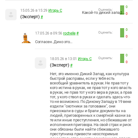
0
Оценить:
15.05.26 в 15:29
Игорь С
Какой-то дикий запад...
0
(Эксперт)
#
0
Оценить:
17.05.26 в 09:56
rochelle
#
0
Согласен. Дико это...
0
Оценить:
18.05.26 в 13:01
Игорь С
0
(Эксперт)
#
Нет, это именно Дикий Запад, как культура
быстрой расправы, если у тебя есть
всеобщий уравнитель в руках. Не прав тот у
кого истина в руках, не прав тот у кого власть
в руках, не прав тот у кого вера в руках, а прав
тот, у кого ствол в руках и сделать здесь что-
то не возможно. По Дикому Западу в 19 веке
ездили "охотники за головами", они
приезжали в суды и брали документы на
людей, приговоренных к смертной казни за
те или иные преступления, но сбежавшие от
исполнения приговора. На свой страх и риск
они обязаны были найти сбежавшего
преступника привести неоспоримые