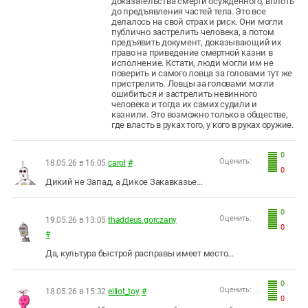
доказательства смерти осужденного, вплоть
до предъявления частей тела. Это все
делалось на свой страх и риск. Они могли
публично застрелить человека, а потом
предъявить документ, доказывающий их
право на приведение смертной казни в
исполнение. Кстати, люди могли им не
поверить и самого ловца за головами тут же
пристрелить. Ловцы за головами могли
ошибиться и застрелить невинного
человека и тогда их самих судили и
казнили. Это возможно только в обществе,
где власть в руках того, у кого в руках оружие.
0
Оценить:
18.05.26 в 16:05
carol
#
0
Дикий не Запад, а Дикое Закавказье...
0
Оценить:
19.05.26 в 13:05
thaddeus.gorczany
0
#
Да, культура быстрой расправы имеет место...
0
Оценить:
18.05.26 в 15:32
elliot_toy
#
0