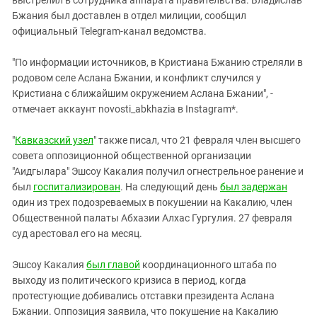
Бжания был доставлен в отдел милиции, сообщил
официальный Telegram-канал ведомства.
"По информации источников, в Кристиана Бжанию стреляли в
родовом селе Аслана Бжании, и конфликт случился у
Кристиана с ближайшим окружением Аслана Бжании", -
отмечает аккаунт novosti_abkhazia в Instagram*.
"
Кавказский узел
" также писал, что 21 февраля член высшего
совета оппозиционной общественной организации
"Аидгылара" Эшсоу Какалия получил огнестрельное ранение и
был
госпитализирован
. На следующий день
был задержан
один из трех подозреваемых в покушении на Какалию, член
Общественной палаты Абхазии Алхас Гургулия. 27 февраля
суд арестовал его на месяц.
Эшсоу Какалия
был главой
координационного штаба по
выходу из политического кризиса в период, когда
протестующие добивались отставки президента Аслана
Бжании. Оппозиция заявила, что покушение на Какалию